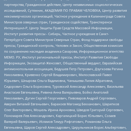
партнерства, Гражданское действие, Центр независимых социологических
исследований, Сутяжник, АКАДЕМИЯ ПО ПРАВАМ ЧЕЛОВЕКА, Центр развития
некоммерческих организаций, Частное учреждение в Калининграде Совета
Министров северных стран, Гражданское содействие, Трансперенси
Интернешнл-Р, Центр Защиты Прав Средств Массовой Информации,
Институт развития прессы - Сибирь, Частное учреждение в Санкт-
Петербурге Совета Министров Северных Стран, Фонд поддержки свободы
прессы, Гражданский контроль, Человек и Закон, Общественная комиссия
по сохранению наследия академика Сахарова, Информационное агентство
МЕМО. РУ, Институт региональной прессы, Институт Развития Свободы
Информации, Экозащита!-Женсовет, Общественный вердикт, Евразийская
антимонопольная ассоциация, Бедушев Петр Петрович, Дзугкоева Регина
Николаевна, Кривенко Сергей Владимирович, Милославский Павел
Юрьевич, Шнырова Ольга Вадимовна, Чанышева Лилия Айратовна,
Сидорович Ольга Борисовна, Туровский Александр Алексеевич, Васильева
Анастасия Евгеньевна, Ривина Анна Валерьевна, Бойко Анатолий
Николаевич, Дугин Сергей Георгиевич, Пивоваров Андрей Сергеевич,
Аверин Виталий Евгеньевич, Барахоев Магомед Бекханович, Шарипков
Олег Викторович, Мошель Ирина Ароновна, Шведов Григорий Сергеевич,
Пономарев Лев Александрович, Каргалицкий Борис Юльевич, Созаев
Валерий Валерьевич, Исламов Тимур Рифгатович, Романова Ольга
Евгеньевна, Щаров Сергей Алексадрович, Цирульников Борис Альбертович,