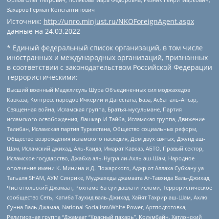
Захаров Герман Константинович
Источник:
http://unro.minjust.ru/NKOForeignAgent.aspx
данные на
24.03.2022
* Единый федеральный список организаций, в том числе
иностранных и международных организаций, признанных
в соответствии с законодательством Российской Федерации
террористическими:
Высший военный Маджлисуль Шура Объединенных сил моджахедов
Кавказа, Конгресс народов Ичкерии и Дагестана, База, Асбат аль-Ансар,
Священная война, Исламская группа, Братья-мусульмане, Партия
исламского освобождения, Лашкар-И-Тайба, Исламская группа, Движение
Талибан, Исламская партия Туркестана, Общество социальных реформ,
Общество возрождения исламского наследия, Дом двух святых, Джунд аш-
Шам, Исламский джихад, Аль-Каида, Имарат Кавказ, АБТО, Правый сектор,
Исламское государство, Джабха аль-Нусра ли-Ахль аш-Шам, Народное
ополчение имени К. Минина и Д. Пожарского, Аджр от Аллаха Субхану уа
Тагьаля SHAM, АУМ Синрике, Муджахеды джамаата Ат-Тавхида Валь-Джихад,
Чистопольский Джамаат, Рохнамо ба суи давлати исломи, Террористическое
сообщество Сеть, Катиба Таухид валь-Джихад, Хайят Тахрир аш-Шам, Ахлю
Сунна Валь Джамаа, National Socialism/White Power, Артподготовка,
Религиозная группа “Джамаат “Красный пахарь”, Колумбайн, Хатлонский