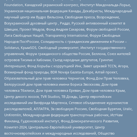
Foundation, Канадский украинский конгресс, Институт Макдональда-Лорье,
Украинская национальная федерация Канады, Декабристы, Международный
научный центр им Вудро Вильсона, Свободная пресса, Возрождение,
Всеукраинский духовный центр , Риддл, Русский антивоенный комитет в
Швеции, Проект Медуза, Фонд Андрея Сахарова, Форум свободной России,
Лига Свободных Наций, Transparеncy International, Форум Свободных
Народов ПостРоссии, Солидарность с гражданским движением в России –
Solidarus, КрымSOS, Свободный университет, Институт государственного
управления, Форум гражданского общества Россия, Беллона, Союз жителей
островов Тисима и Хабомаи, Съезд народных депутатов, Гринпис
Интернешнл, Фонд борьбы с коррупцией Инк, Завет церквей TCCN, Агора,
Всемирный фонд природы, BDR Novaja Gazeta-Europe, Алтай проект,
Образовательный дом прав человека Чернигов, Фонд Дом Прав Человека,
Белорусский дом прав человека имени Бориса Звозскова, Дом прав
человека Тбилиси, Дом прав человека Ереван, Дом прав человека Крым,
Центр дикого лосося, TVR Studios, ТВ Дождь, Центр европейских
исследований им Вилфрида Мартенса, Сетевое объединение журналистов
расследователей, АЛЛАТРА, За свободную Россию, Свободная Бурятия, Uralic,
UnKremlin, Международная федерация транспортных рабочих, ИстЧам
Финланд, Гудзоновский институт, Фонд Демократического Развития,
Комитет-2024, Центрально-Европейский университет, Центр
восточноевропейских и международных исследований, Общество