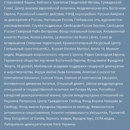
Сторожевой башни, Библии и трактатов Свидетелей Иеговы, Гражданский
Совет, Центр анализа европейской политики, Академическая сеть Восточная
Европа, Российский комитет действия, РЭНД корпорейшн, Русская Америка
за демократию в России, Настоящая Россия, Глобальная сеть журналистов-
расследователей, Служба поддержки, Свободная Россия Берлин, Свободная
Россия Северный Рейн-Вестфалия, Фонд глобальной помощи, Антивоенный
комитет России, Russie-Libertes, La Asocicion de Rusos Libres, Союз за
возвращение Северных территорий, Крымскотатарский Ресурсный Центр,
Глобальный союз IndustriALL, Russian Election Monitor, Article 19, Мнение
медиа, Федерация анархического черного креста, Радио Свободная Европа,
Германское общество изучения Восточной Европы, Фонд имени Фридриха
Эберта, XZ gGmbH, Мобильная академия поддержки гендерной демократии
и миротворчества, Форум имени Льва Копелева, American Councils for
International Education, Cultural Vistas, Institute of International Education,
Антивоенное движение Антальи, Открытый диалог, Школа международных
отношений и государственной политики им Питера Мунка, Российско-
канадский демократический альянс, Школа международных отношений им
Нормана Патерсона, Центр Гражданских Свобод, Фонд Бориса Немцова за
Свободу, Фонд имени Фридриха Науманна за свободу, Феминистское
антивоенное сопротивление, Комитет независимости Ингушетии, Прометей,
Stop Occupation of Karelia, Вернись живым, Фридом Хаус, СОТА медиа,
Либерально-демократическая Лига Украины