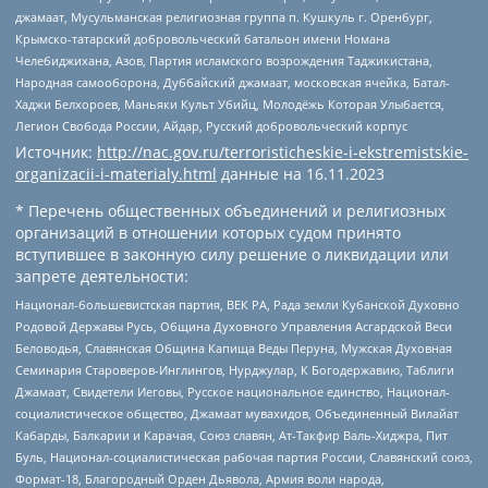
джамаат, Мусульманская религиозная группа п. Кушкуль г. Оренбург,
Крымско-татарский добровольческий батальон имени Номана
Челебиджихана, Азов, Партия исламского возрождения Таджикистана,
Народная самооборона, Дуббайский джамаат, московская ячейка, Батал-
Хаджи Белхороев, Маньяки Культ Убийц, Молодёжь Которая Улыбается,
Легион Свобода России, Айдар, Русский добровольческий корпус
Источник:
http://nac.gov.ru/terroristicheskie-i-ekstremistskie-
organizacii-i-materialy.html
данные на
16.11.2023
* Перечень общественных объединений и религиозных
организаций в отношении которых судом принято
вступившее в законную силу решение о ликвидации или
запрете деятельности:
Национал-большевистская партия, ВЕК РА, Рада земли Кубанской Духовно
Родовой Державы Русь, Община Духовного Управления Асгардской Веси
Беловодья, Славянская Община Капища Веды Перуна, Мужская Духовная
Семинария Староверов-Инглингов, Нурджулар, К Богодержавию, Таблиги
Джамаат, Свидетели Иеговы, Русское национальное единство, Национал-
социалистическое общество, Джамаат мувахидов, Объединенный Вилайат
Кабарды, Балкарии и Карачая, Союз славян, Ат-Такфир Валь-Хиджра, Пит
Буль, Национал-социалистическая рабочая партия России, Славянский союз,
Формат-18, Благородный Орден Дьявола, Армия воли народа,