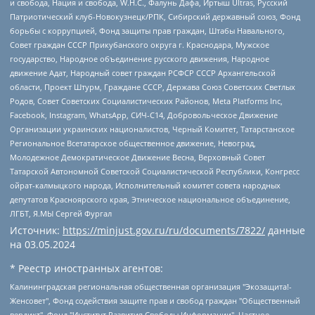
и свобода, Нация и свобода, W.H.С., Фалунь Дафа, Иртыш Ultras, Русский
Патриотический клуб-Новокузнецк/РПК, Сибирский державный союз, Фонд
борьбы с коррупцией, Фонд защиты прав граждан, Штабы Навального,
Совет граждан СССР Прикубанского округа г. Краснодара, Мужское
государство, Народное объединение русского движения, Народное
движение Адат, Народный совет граждан РСФСР СССР Архангельской
области, Проект Штурм, Граждане СССР, Держава Союз Советских Светлых
Родов, Совет Советских Социалистических Районов, Meta Platforms Inc,
Facebook, Instagram, WhatsApp, СИЧ-С14, Добровольческое Движение
Организации украинских националистов, Черный Комитет, Татарстанское
Региональное Всетатарское общественное движение, Невоград,
Молодежное Демократическое Движение Весна, Верховный Совет
Татарской Автономной Советской Социалистической Республики, Конгресс
ойрат-калмыцкого народа, Исполнительный комитет совета народных
депутатов Красноярского края, Этническое национальное объединение,
ЛГБТ, Я.МЫ Сергей Фургал
Источник:
https://minjust.gov.ru/ru/documents/7822/
данные
на
03.05.2024
* Реестр иностранных агентов:
Калининградская региональная общественная организация "Экозащита!-Женсовет", Фонд содействия защите прав и свобод граждан "Общественный вердикт", Фонд "Институт Развития Свободы Информации", Частное учреждение "Информационное агентство МЕМО. РУ", Региональная общественная организация "Общественная комиссия по сохранению наследия академика Сахарова", Фонд поддержки свободы прессы, Санкт-Петербургская общественная правозащитная организация "Гражданский контроль", Межрегиональная общественная организация "Информационно-просветительский центр "Мемориал", Региональный Фонд "Центр Защиты Прав Средств Массовой Информации", с 05.12.2023 Фонд "Центр Защиты Прав Средств массовой информации", Региональная общественная благотворительная организация помощи беженцам и мигрантам "Гражданское содействие", Негосударственное образовательное учреждение дополнительного профессионального образования (повышение квалификации) специалистов "АКАДЕМИЯ ПО ПРАВАМ ЧЕЛОВЕКА", Свердловская региональная общественная организация "Сутяжник", Автономная некоммерческая организация "Центр независимых социологических исследований", Союз общественных объединений "Российский исследовательский центр по правам человека", Региональное общественное учреждение научно-информационный центр "МЕМОРИАЛ", Некоммерческая организация "Фонд защиты гласности", Автономная некоммерческая организация "Институт прав человека", Городская общественная организация "Екатеринбургское общество "МЕМОРИАЛ", Городская общественная организация "Рязанское историко-просветительское и правозащитное общество "Мемориал" (Рязанский Мемориал), Челябинский региональный орган общественной самодеятельности – женское общественное объединение "Женщины Евразии", Челябинский региональный орган общественной самодеятельности "Уральская правозащитная группа", Фонд содействия защите здоровья и социальной справедливости имени Андрея Рылькова, Автономная Некоммерческая Организация "Аналитический Центр Юрия Левады", Автономная некоммерческая организация социальной поддержки населения "Проект Апрель", Региональная общественная организация помощи женщинам и детям, находящимся в кризисной ситуации "Информационно-методический центр "Анна", Фонд содействия развитию массовых коммуникаций и правовому просвещению "Так-так-Так", Фонд содействия устойчивому развитию "Серебряная тайга", Свердловский региональный общественный фонд социальных проектов "Новое время", "Idel.Реалии", Кавказ.Реалии, Крым.Реалии, Телеканал Настоящее Время, Татаро-башкирская служба Радио Свобода (Azatliq Radiosi), Радио Свободная Европа/Радио Свобода (PCE/PC), "Сибирь.Реалии", "Фактограф", Благотворительный фонд помощи осужденным и их семьям, Автономная некоммерческая организация "Институт глобализации и социальных движений", Фонд "В защиту прав заключенных", Частное учреждение "Центр поддержки и содействия развитию средств массовой информации", Пензенский региональный общественный благотворительный фонд "Гражданский союз", "Север.Реалии", Некоммерческая организация Фонд "Правовая инициатива", Общество с ограниченной ответственностью "Радио Свободная Европа/Радио Свобода", Чешское информационное агентство "MEDIUM-ORIENT", Красноярская региональная общественная организация "Мы против СПИДа", Камалягин Денис Николаевич, Маркелов Сергей Евгеньевич, Пономарев Лев Александрович, Савицкая Людмила Алексеевна, Автономная некоммерческая организация "Центр по работе с проблемой насилия "НАСИЛИЮ.НЕТ", Межрегиональный профессиональный союз работников здравоохранения "Альянс врачей", Юридическое лицо, зарегистрированное в Латвийской Республике, SIA "Medusa Project" (регистрационный номер 40103797863, дата регистрации 10.06.2014), Некоммерческая организация "Фонд по борьбе с коррупцией", Автономная некоммерческая организация "Институт права и публичной политики", Баданин Роман Сергеевич, Гликин Максим Александрович, Железнова Мария Михайловна, Лукьянова Юлия Сергеевна, Маетная Елизавета Витальевна, Маняхин Петр Борисович, Чуракова Ольга Владимировна, Ярош Юлия Петровна, Юридическое лицо "The Insider SIA", зарегистрированное в Риге, Латвийская Республика (дата регистрации 26.06.2015), являющееся администратором доменного имени интернет-издания "The Insider SIA", https://theins.ru, Постернак Алексей Евгеньевич, Рубин Михаил Аркадьевич, Анин Роман Александрович, Юридическое лицо Istories fonds, зарегистрированное в Латвийской Республике (регистрационный номер 50008295751, дата регистрации 24.02.2020), Великовский Дмитрий Александрович, Долинина Ирина Николаевна, Мароховская Алеся Алексеевна, Шлейнов Роман Юрьевич, Шмагун Олеся Валентиновна, Общество с ограниченной ответственностью "Альтаир 2021", Общество с ограниченной ответственностью "Вега 2021", Общество с ограниченной ответственностью "Главный редактор 2021", Общество с ограниченной ответственностью "Ромашки монолит", Важенков Артем Валерьевич, Ивановская областная общественная организация "Центр гендерных исследований", Гурман Юрий Альбертович, Медиапроект "ОВД-Инфо", Егоров Владимир Владимирович, Жилинский Владимир Александрович, Общество с ограниченной ответственностью "ЗП", Иванова София Юрьевна, Карезина Инна Павловна, Кильтау Екатерина Викторовна, Петров Алексей Викторович, Пискунов Сергей Евгеньевич, Смирнов Сергей Сергеевич, Тихонов Михаил Сергеевич, Общество с ограниченной ответственностью "ЖУРНАЛИСТ-ИНОСТРАННЫЙ АГЕНТ", Арапова Галина Юрьевна, Вольтская Татьяна Анатольевна, Американская компания "Mason G.E.S. Anonymous Foundation" (США), являющаяся владельцем интернет-издания https://mnews.world/, Компания "Stichting Bellingcat", зарегистрированная в Нидерландах (дата регистрации 11.07.2018), Захаров Андрей Вячеславович, Клепиковская Екатерина Дмитриевна, Общество с ограниченной ответственностью "МЕМО", Перл Роман Александрович, Симонов Евгений Алексеевич, Соловьева Елена Анатольевна, Сотников Даниил Владимирович, Сурначева Елизавета Дмитриевна, Автономная некоммерческая организация по защите прав человека и информированию населения "Якутия – Наше Мнение", Общество с ограниченной ответственностью "Москоу диджитал медиа", с 26.01.2023 Общество с ограниченной ответственностью "Чайка Белые сады", Ветошкина Валерия Валерьевна, Заговора Максим Александрович, Межрегиональное общественное движение "Российская ЛГБТ - сеть", Оленичев Максим Владимирович, Павлов Иван Юрьевич, Скворцова Елена Сергеевна, Общество с ограниченной ответственностью "Как бы инагент", Кочетков Игорь Викторович, Общество с ограниченной ответственностью "Честные выборы", Еланчик Олег Александрович, Общество с ограниченной ответственностью "Нобелевский призыв", Гималова Регина Эмилевна, Григорьев Андрей Валерьевич, Григорьева Алина Александровна, Ассоциация по содействию защите прав призывников, альтернативнослужащих и военнослужащих "Правозащитная группа "Гражданин.Армия.Право", Хисамова Регина Фаритовна, Автономная некоммерческая организация по реализации социально-правовых программ "Лилит", Дальневосточное общественное движение "Маяк", Санкт-Петербургская ЛГБТ-инициативная группа "Выход", Инициативная группа ЛГБТ+ "Реверс", Алексеев Андрей Викторович, Бекбулатова Таисия Львовна, Беляев Иван Михайлович, Владыкина Елена Сергеевна, Гельман Марат Александрович, Никульшина Вероника Юрьевна, Толоконникова Надежда Андреевна, Шендерович Виктор Анатольевич, Общество с ограниченной ответственностью "Данное сообщение", Общество с ограниченной ответственностью Издательский дом "Новая глава", Айнбиндер Александра Александровна, Московский комьюнити-центр для ЛГБТ+инициатив, Благотворительный фонд развития филантропии, Deutsche Welle (Германия, Kurt-Schumacher-Strasse 3, 53113 Bonn), Борзунова Мария Михайловна, Воробьев Виктор Викторович, Голубева Анна Львовна, Константинова Алла Михайловна, Малкова Ирина Владимировна, Мурадов Мурад Абдулгалимович, Осетинская Елизавета Николаевна, Понасенков Евгений Николаевич, Ганапольский Матвей Юрьевич, Киселев Евгений Алексеевич, Борухович Ирина Григорьевна, Дремин Иван Тимофеевич, Дубровский Дмитрий Викторович, Красноярская региональная общественная организация поддержки и развития альтернативных образовательных технологий и межкультурных коммуникаций "ИНТЕРРА", Маяковская Екатерина Алексеевна, Фейгин Марк Захарович, Филимонов Андрей Викторович, Дзугкоева Регина Николаевна, Доброхотов Роман Александрович, Дудь Юрий Александрович, Елкин Сергей Владимирович, Кругликов Кирилл Игоревич, Сабунаева Мария Леонидовна, Семенов Алексей Владимирович, Шаинян Карен Багратович, Шульман Екатерина Михайловна, Асафьев Артур Валерьевич, Вахштайн Виктор Семенович, Венедиктов Алексей Алексеевич, Лушникова Екатерина Евгеньевна, Волков Леонид Михайлович, Невзоров Александр Глебович, Пархоменко Сергей Борисович, Сироткин Ярослав Николаевич, Кара-Мурза Владимир Владимирович, Баранова Наталья Владимировна, Гозман Леонид Яковлевич, Кагарлицкий Борис Юльевич, Климарев Михаил Валерьевич, Милов Владимир Станиславович, Автономная некоммерческая организация Краснодарский центр современного искусства "Типография", Моргенштерн Алишер Тагирович, Соболь Любовь Эдуардовна, Общество с ограниченной ответственностью "ЛИЗА НОРМ", Каспаров Гарри Кимович, Ходорковский Михаил Борисович, Общество с ограниченной ответственностью "Апрельские тезисы", Данилович Ирина Брониславовна, Кашин Олег Владимирович, Петров Николай Владимирович, Пивоваров Алексей Владимирович, Соколов Михаил Владимирович, Цветкова Юлия Владимировна, Чичваркин Евгений Александрович, Комитет против пыток/Команда против пыток, Общество с ограниченной ответственностью "Первый научный", Общество с ограниченной ответственностью "Вертолет и ко", Белоцерковская Вероника Борисовна, Кац Максим Евгеньевич, Лазарева Татьяна Юрьевна, Шаведдинов Руслан Табризович, Яшин Илья Валерьевич, Общество с ограниченной ответственностью "Иноагент ААВ", Алешковский Дмитрий Петрович, Альбац Евгения Марковна, Быков Дмитрий Львович, Галямина Юлия Евгеньевна, Лойко Сергей Леонидович, Мартынов Кирилл Константинович, Медведев Сергей Александрович, Крашенинников Федор Геннадиевич, Гордеева Катерина Вл