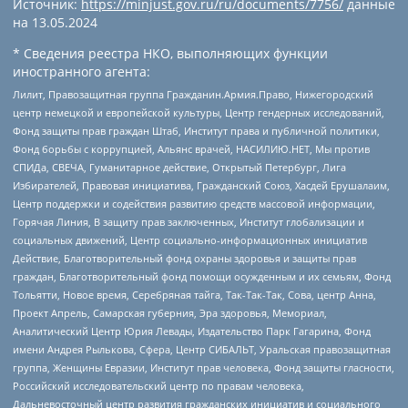
Источник:
https://minjust.gov.ru/ru/documents/7756/
данные
на
13.05.2024
* Сведения реестра НКО, выполняющих функции
иностранного агента:
Лилит, Правозащитная группа Гражданин.Армия.Право, Нижегородский
центр немецкой и европейской культуры, Центр гендерных исследований,
Фонд защиты прав граждан Штаб, Институт права и публичной политики,
Фонд борьбы с коррупцией, Альянс врачей, НАСИЛИЮ.НЕТ, Мы против
СПИДа, СВЕЧА, Гуманитарное действие, Открытый Петербург, Лига
Избирателей, Правовая инициатива, Гражданский Союз, Хасдей Ерушалаим,
Центр поддержки и содействия развитию средств массовой информации,
Горячая Линия, В защиту прав заключенных, Институт глобализации и
социальных движений, Центр социально-информационных инициатив
Действие, Благотворительный фонд охраны здоровья и защиты прав
граждан, Благотворительный фонд помощи осужденным и их семьям, Фонд
Тольятти, Новое время, Серебряная тайга, Так-Так-Так, Сова, центр Анна,
Проект Апрель, Самарская губерния, Эра здоровья, Мемориал,
Аналитический Центр Юрия Левады, Издательство Парк Гагарина, Фонд
имени Андрея Рылькова, Сфера, Центр СИБАЛЬТ, Уральская правозащитная
группа, Женщины Евразии, Институт прав человека, Фонд защиты гласности,
Российский исследовательский центр по правам человека,
Дальневосточный центр развития гражданских инициатив и социального