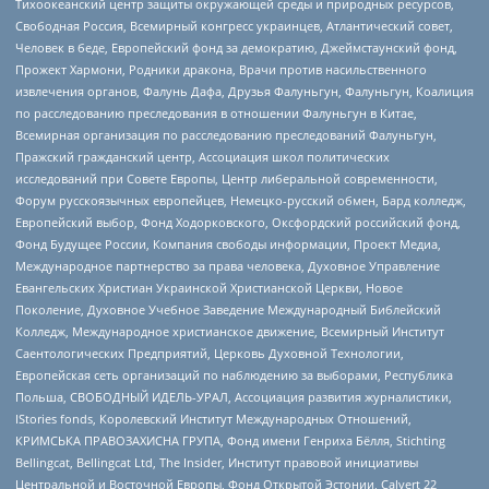
Тихоокеанский центр защиты окружающей среды и природных ресурсов,
Свободная Россия, Всемирный конгресс украинцев, Атлантический совет,
Человек в беде, Европейский фонд за демократию, Джеймстаунский фонд,
Прожект Хармони, Родники дракона, Врачи против насильственного
извлечения органов, Фалунь Дафа, Друзья Фалуньгун, Фалуньгун, Коалиция
по расследованию преследования в отношении Фалуньгун в Китае,
Всемирная организация по расследованию преследований Фалуньгун,
Пражский гражданский центр, Ассоциация школ политических
исследований при Совете Европы, Центр либеральной современности,
Форум русскоязычных европейцев, Немецко-русский обмен, Бард колледж,
Европейский выбор, Фонд Ходорковского, Оксфордский российский фонд,
Фонд Будущее России, Компания свободы информации, Проект Медиа,
Международное партнерство за права человека, Духовное Управление
Евангельских Христиан Украинской Христианской Церкви, Новое
Поколение, Духовное Учебное Заведение Международный Библейский
Колледж, Международное христианское движение, Всемирный Институт
Саентологических Предприятий, Церковь Духовной Технологии,
Европейская сеть организаций по наблюдению за выборами, Республика
Польша, СВОБОДНЫЙ ИДЕЛЬ-УРАЛ, Ассоциация развития журналистики,
IStories fonds, Королевский Институт Международных Отношений,
КРИМСЬКА ПРАВОЗАХИСНА ГРУПА, Фонд имени Генриха Бёлля, Stichting
Bellingcat, Bellingcat Ltd, The Insider, Институт правовой инициативы
Центральной и Восточной Европы, Фонд Открытой Эстонии, Calvert 22