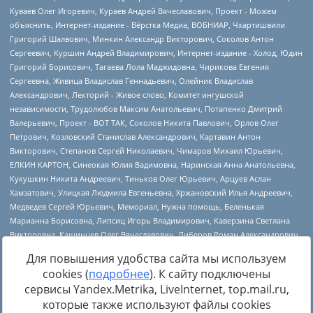
Для повышения удобства сайта мы используем
cookies (
подробнее
). К сайту подключены
сервисы Yandex.Metrika, LiveInternet, top.mail.ru,
Источник:
https://minjust.gov.ru/uploaded/files/reestr-
которые также используют файлы cookies
inostrannyih-agentov-22-03-2024.pdf
данные на
22.03.2024