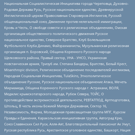
Национальная Социалистическая Инициатива города Череповца, Духовно-
Родовая Держава Русь, Русское национальное единство, Древнерусской
Инглистической церкви Православных Староверов-Инглингов, Русский
общенациональный союз, Движение против нелегальной иммиграции,
Кровь и Честь, О свободе совести и о религиозных объединениях, Омская
организация общественного политического движения Русское
национальное единство, Северное Братство, Клуб Болельщиков
Футбольного Клуба Динамо, Файзрахманисты, Мусульманская религиозная
организация п. Боровский, Община Коренного Русского народа
Щелковского района, Правый сектор, УНА - УНСО, Украинская
повстанческая армия, Тризуб им. Степана Бандеры, Братство, Белый Крест,
Misanthropic division, Религиозное объединение последователей инглиизма,
Народная Социальная Инициатива, TulaSkins, Этнополитическое
объединение Русские, Русское национальное объединение Атака, Мечеть
Мирмамеда, Община Коренного Русского народа г. Астрахани, ВОЛЯ,
Меджлис крымскотатарского народа, Рубеж Севера, ТОЙС, О
противодействии экстремистской деятельности, РЕВТАТПОД, Артподготовка,
Штольц, В честь иконы Божией Матери Державная, Сектор 16,
Независимость, Фирма, Молодежная правозащитная группа МПГ, Курсом
Правды и Единения, Каракольская инициативная группа, Автоград Крю,
Союз Славянских Сил Руси, Алля-Аят, Благотворительный пансионат Ак Умут,
Русская республика Русь, Арестантское уголовное единство, Башкорт, Нация