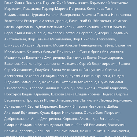
Гасан Ольга Павловна, Паутов Юрий Анатольевич, Верховский Александр
Маркович, Пислакова-Паркер Марина Петровна, Кочеткова Татьяна
Владимировна, Чуркина Наталья Валерьевна, Акимова Татьяна Николаевна,
Золотарева Екатерина Александровна, Рачинский Ян Збигневич, Жемкова
Елена Борисовна, Гудков Лев Дмитриевич, Илларионова Юлия Юрьевна,
Саранг Анна Васильевна, Захарова Светлана Сергеевна, Аверин Владимир
Анатольевич, Щур Татьяна Михайловна, Щур Николай Алексеевич,
Блинушов Андрей Юрьевич, Мосин Алексей Геннадьевич, Гефтер Валентин
Михайлович, Симонов Алексей Кириллович, Флиге Ирина Анатольевна,
Мельникова Валентина Дмитриевна, Вититинова Елена Владимировна,
Баженова Светлана Куприяновна, Максимов Сергей Владимирович, Беляев
Сергей Иванович, Голубева Елена Николаевна, Ганнушкина Светлана
Алексеевна, Закс Елена Владимировна, Буртина Елена Юрьевна, Гендель
Людмила Залмановна, Кокорина Екатерина Алексеевна, Шуманов Илья
Вячеславович, Арапова Галина Юрьевна, Свечников Анатолий Мариевич,
Прохоров Вадим Юрьевич, Шахова Елена Владимировна, Подузов Сергей
Васильевич, Протасова Ирина Вячеславовна, Литинский Леонид Борисович,
Лукашевский Сергей Маркович, Бахмин Вячеслав Иванович, Шабад
Анатолий Ефимович, Сухих Дарья Николаевна, Орлов Олег Петрович,
Добровольская Анна Дмитриевна, Королева Александра Евгеньевна,
Смирнов Владимир Александрович, Вицин Сергей Ефимович, Золотухин
Борис Андреевич, Левинсон Лев Семенович, Локшина Татьяна Иосифовна,
Орлов Олег Петрович, Полякова Мара Федоровна, Резник Генри Маркович,