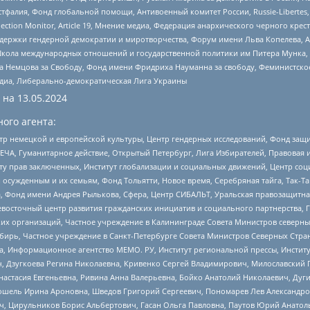
фалия, Фонд глобальной помощи, Антивоенный комитет России, Russie-Libertes, L
lection Monitor, Article 19, Мнение медиа, Федерация анархического черного кр
и гендерной демократии и миротворчества, Форум имени Льва Копелева, American C
г, Школа международных отношений и государственной политики им Питера Мунка
 Немцова за Свободу, Фонд имени Фридриха Науманна за свободу, Феминистско
медиа, Либерально-демократическая Лига Украины
 на
13.05.2024
ого агента:
р немецкой и европейской культуры, Центр гендерных исследований, Фонд защи
ЧА, Гуманитарное действие, Открытый Петербург, Лига Избирателей, Правовая 
иту прав заключенных, Институт глобализации и социальных движений, Центр 
ужденным и их семьям, Фонд Тольятти, Новое время, Серебряная тайга, Так-Так-
, Фонд имени Андрея Рылькова, Сфера, Центр СИБАЛЬТ, Уральская правозащитна
невосточный центр развития гражданских инициатив и социального партнерства, 
 организаций, Частное учреждение в Калининграде Совета Министров северных 
бирь, Частное учреждение в Санкт-Петербурге Совета Министров Северных Стра
а, Информационное агентство МЕМО. РУ, Институт региональной прессы, Инсти
ч, Дзугкоева Регина Николаевна, Кривенко Сергей Владимирович, Милославски
настасия Евгеньевна, Ривина Анна Валерьевна, Бойко Анатолий Николаевич, Дуг
ошель Ирина Ароновна, Шведов Григорий Сергеевич, Пономарев Лев Александро
ч, Цирульников Борис Альбертович, Гасан Ольга Павловна, Паутов Юрий Анато