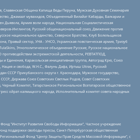
ья, Славянская Община Капища Веды Перуна, Мужская Духовная Семинария
щество, Джамаат мувахидов, Объединенный Вилайат Кабарды, Балкарии и
ден Дьявола, Армия воли народа, Национальная Социалистическая
роверов-Инглингов, Русский общенациональный союз, Движение против
усское национальное единство, Северное Братство, Клуб Болельщиков
а, Правый сектор, УНА - УНСО, Украинская повстанческая армия, Тризуб
 TulaSkins, Этнополитическое объединение Русские, Русское национальное
О противодействии экстремистской деятельности, РЕВТАТПОД,
ы и Единения, Каракольская инициативная группа, Автоград Крю, Союз
 Нация и свобода, W.H.С., Фалунь Дафа, Иртыш Ultras, Русский
ан СССР Прикубанского округа г. Краснодара, Мужское государство,
СССР, Держава Союз Советских Светлых Родов, Совет Советских
в, Черный Комитет, Татарстанское Региональное Всетатарское общественное
гресс ойрат-калмыцкого народа, Исполнительный комитет совета народных
евосточное общественное движение "Маяк", Санкт-Петербургская ЛГБТ-инициативная группа "Выход", Инициативная группа ЛГБТ+ "Реверс", Алексеев Андрей Викторович, Бекбулатова Таисия Львовна, Беляев Иван Михайлович, Владыкина Елена Сергеевна, Гельман Марат Александрович, Никульшина Вероника Юрьевна, Толоконникова Надежда Андреевна, Шендерович Виктор Анатольевич, Общество с ограниченной ответственностью "Данное сообщение", Общество с ограниченной ответственностью Издательский дом "Новая глава", Айнбиндер Александра Александровна, Московский комьюнити-центр для ЛГБТ+инициатив, Благотворительный фонд развития филантропии, Deutsche Welle (Германия, Kurt-Schumacher-Strasse 3, 53113 Bonn), Борзунова Мария Михайловна, Воробьев Виктор Викторович, Голубева Анна Львовна, Константинова Алла Михайловна, Малкова Ирина Владимировна, Мурадов Мурад Абдулгалимович, Осетинская Елизавета Николаевна, Понасенков Евгений Николаевич, Ганапольский Матвей Юрьевич, Киселев Евгений Алексеевич, Борухович Ирина Григорьевна, Дремин Иван Тимофеевич, Дубровский Дмитрий Викторович, Красноярская региональная общественная организация поддержки и развития альтернативных образовательных технологий и межкультурных коммуникаций "ИНТЕРРА", Маяковская Екатерина Алексеевна, Фейгин Марк Захарович, Филимонов Андрей Викторович, Дзугкоева Регина Николаевна, Доброхотов Роман Александрович, Дудь Юрий Александрович, Елкин Сергей Владимирович, Кругликов Кирилл Игоревич, Сабунаева Мария Леонидовна, Семенов Алексей Владимирович, Шаинян Карен Багратович, Шульман Екатерина Михайловна, Асафьев Артур Валерьевич, Вахштайн Виктор Семенович, Венедиктов Алексей Алексеевич, Лушникова Екатерина Евгеньевна, Волков Леонид Михайлович, Невзоров Александр Глебович, Пархоменко Сергей Борисович, Сироткин Ярослав Николаевич, Кара-Мурза Владимир Владимирович, Баранова Наталья Владимировна, Гозман Леонид Яковлевич, Кагарлицкий Борис Юльевич, Климарев Михаил Валерьевич, Милов Владимир Станиславович, Автономная некоммерческая организация Краснодарский центр современного искусства "Типография", Моргенштерн Алишер Тагирович, Соболь Любовь Эдуардовна, Общество с ограниченной ответственностью "ЛИЗА НОРМ", Каспаров Гарри Кимович, Ходорковский Михаил Борисович, Общество с ограниченной ответственностью "Апрельские тезисы", Данилович Ирина Брониславовна, Кашин Олег Владимирович, Петров Николай Владимирович, Пивоваров Алексей Владимирович, Соколов Михаил Владимирович, Цветкова Юлия Владимировна, Чичваркин Евгений Александрович, Комитет против пыток/Команда против пыток, Общество с ограниченной ответственностью "Первый научный", Общество с ограниченной ответственностью "Вертолет и ко", Белоцерковская Вероника Борисовна, Кац Максим Евгеньевич, Лазарева Татьяна Юрьевна, Шаведдинов Руслан Табризович, Яшин Илья Валерьевич, Общество с ограниченной ответственностью "Иноагент ААВ", Алешковский Дмитрий Петрович, Альбац Евгения Марковна, Быков Дмитрий Львович, Галямина Юлия Евгеньевна, Лойко Сергей Леонидович, Мартынов Кирилл Константинович, Медведев Сергей Александрович, Крашенинников Федор Геннадиевич, Гордеева Катерина Вл