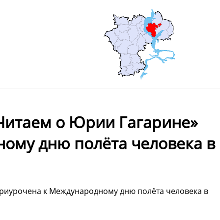
Читаем о Юрии Гагарине»
ому дню полёта человека в
риурочена к Международному дню полёта человека в