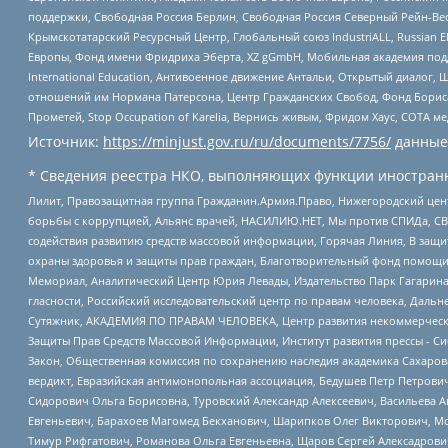
поддержки, Свободная Россия Берлин, Свободная Россия Северный Рейн-Вест
Крымскотатарский Ресурсный Центр, Глобальный союз IndustriALL, Russian E
Европы, Фонд имени Фридриха Эберта, XZ gGmbH, Мобильная академия поддержк
International Education, Антивоенное движение Антальи, Открытый диало
отношений им Нормана Патерсона, Центр Гражданских Свобод, Фонд Бориса
Прометей, Stop Occupation of Karelia, Вернись живым, Фридом Хаус, СОТА 
Источник:
https://minjust.gov.ru/ru/documents/7756/
данные
* Сведения реестра НКО, выполняющих функции иностранн
Лилит, Правозащитная группа Гражданин.Армия.Право, Нижегородский цент
борьбы с коррупцией, Альянс врачей, НАСИЛИЮ.НЕТ, Мы против СПИДа, СВЕ
содействия развитию средств массовой информации, Горячая Линия, В защ
охраны здоровья и защиты прав граждан, Благотворительный фонд помощи ос
Мемориал, Аналитический Центр Юрия Левады, Издательство Парк Гагарина
гласности, Российский исследовательский центр по правам человека, Даль
Сутяжник, АКАДЕМИЯ ПО ПРАВАМ ЧЕЛОВЕКА, Центр развития некоммерческих
Защиты Прав Средств Массовой Информации, Институт развития прессы - Си
Закон, Общественная комиссия по сохранению наследия академика Сахаров
вердикт, Евразийская антимонопольная ассоциация, Бедушев Петр Петрови
Сидорович Ольга Борисовна, Туровский Александр Алексеевич, Васильева А
Евгеньевич, Барахоев Магомед Бекханович, Шарипков Олег Викторович, М
Тимур Рифгатович, Романова Ольга Евгеньевна, Щаров Сергей Алексадрови