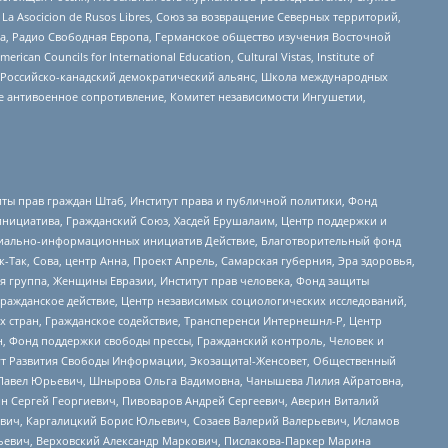
a Asocicion de Rusos Libres, Союз за возвращение Северных территорий,
еста, Радио Свободная Европа, Германское общество изучения Восточной
ouncils for International Education, Cultural Vistas, Institute of
, Российско-канадский демократический альянс, Школа международных
е антивоенное сопротивление, Комитет независимости Ингушетии,
ты прав граждан Штаб, Институт права и публичной политики, Фонд
инициатива, Гражданский Союз, Хасдей Ерушалаим, Центр поддержки и
социально-информационных инициатив Действие, Благотворительный фонд
Так, Сова, центр Анна, Проект Апрель, Самарская губерния, Эра здоровья,
я группа, Женщины Евразии, Институт прав человека, Фонд защиты
Гражданское действие, Центр независимых социологических исследований,
стран, Гражданское содействие, Трансперенси Интернешнл-Р, Центр
н, Фонд поддержки свободы прессы, Гражданский контроль, Человек и
тут Развития Свободы Информации, Экозащита!-Женсовет, Общественный
й Павел Юрьевич, Шнырова Ольга Вадимовна, Чанышева Лилия Айратовна,
ин Сергей Георгиевич, Пивоваров Андрей Сергеевич, Аверин Виталий
вич, Каргалицкий Борис Юльевич, Созаев Валерий Валерьевич, Исламов
льевич, Верховский Александр Маркович, Пислакова-Паркер Марина