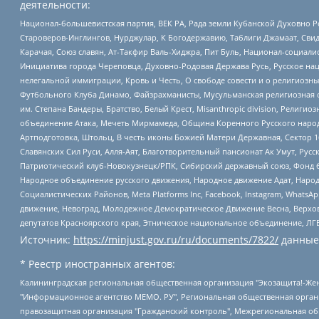
деятельности:
Национал-большевистская партия, ВЕК РА, Рада земли Кубанской Духовно
Староверов-Инглингов, Нурджулар, К Богодержавию, Таблиги Джамаат, Сви
Карачая, Союз славян, Ат-Такфир Валь-Хиджра, Пит Буль, Национал-социал
Инициатива города Череповца, Духовно-Родовая Держава Русь, Русское н
нелегальной иммиграции, Кровь и Честь, О свободе совести и о религиоз
Футбольного Клуба Динамо, Файзрахманисты, Мусульманская религиозная о
им. Степана Бандеры, Братство, Белый Крест, Misanthropic division, Рели
объединение Атака, Мечеть Мирмамеда, Община Коренного Русского народа
Артподготовка, Штольц, В честь иконы Божией Матери Державная, Сектор 1
Славянских Сил Руси, Алля-Аят, Благотворительный пансионат Ак Умут, Русск
Патриотический клуб-Новокузнецк/РПК, Сибирский державный союз, Фонд б
Народное объединение русского движения, Народное движение Адат, Народ
Социалистических Районов, Meta Platforms Inc, Facebook, Instagram, Wha
движение, Невоград, Молодежное Демократическое Движение Весна, Верхов
депутатов Красноярского края, Этническое национальное объединение, ЛГ
Источник:
https://minjust.gov.ru/ru/documents/7822/
данные
* Реестр иностранных агентов:
Калининградская региональная общественная организация "Экозащита!-Женсовет", Фонд содействия защите прав и свобод граждан "Общественный вердикт", Фонд "Институт Развития Свободы Информации", Частное учреждение "Информационное агентство МЕМО. РУ", Региональная общественная организация "Общественная комиссия по сохранению наследия академика Сахарова", Фонд поддержки свободы прессы, Санкт-Петербургская общественная правозащитная организация "Гражданский контроль", Межрегиональная общественная организация "Информационно-просветительский центр "Мемориал", Региональный Фонд "Центр Защиты Прав Средств Массовой Информации", с 05.12.2023 Фонд "Центр Защиты Прав Средств массовой информации", Региональная общественная благотворительная организация помощи беженцам и мигрантам "Гражданское содействие", Негосударственное образовательное учреждение дополнительного профессионального образования (повышение квалификации) специалистов "АКАДЕМИЯ ПО ПРАВАМ ЧЕЛОВЕКА", Свердловская региональная общественная организация "Сутяжник", Автономная некоммерческая организация "Центр независимых социологических исследований", Союз общественных объединений "Российский исследовательский центр по правам человека", Региональное общественное учреждение научно-информационный центр "МЕМОРИАЛ", Некоммерческая организация "Фонд защиты гласности", Автономная некоммерческая организация "Институт прав человека", Городская общественная организация "Екатеринбургское общество "МЕМОРИАЛ", Городская общественная организация "Рязанское историко-просветительское и правозащитное общество "Мемориал" (Рязанский Мемориал), Челябинский региональный орган общественной самодеятельности – женское общественное объединение "Женщины Евразии", Челябинский региональный орган общественной самодеятельности "Уральская правозащитная группа", Фонд содействия защите здоровья и социальной справедливости имени Андрея Рылькова, Автономная Некоммерческая Организация "Аналитический Центр Юрия Левады", Автономная некоммерческая организация социальной поддержки населения "Проект Апрель", Региональная общественная организация помощи женщинам и детям, находящимся в кризисной ситуации "Информационно-методический центр "Анна", Фонд содействия развитию массовых коммуникаций и правовому просвещению "Так-так-Так", Фонд содействия устойчивому развитию "Серебряная тайга", Свердловский региональный общественный фонд социальных проектов "Новое время", "Idel.Реалии", Кавказ.Реалии, Крым.Реалии, Телеканал Настоящее Время, Татаро-башкирская служба Радио Свобода (Azatliq Radiosi), Радио Свободная Европа/Радио Свобода (PCE/PC), "Сибирь.Реалии", "Фактограф", Благотворительный фонд помощи осужденным и их семьям, Автономная некоммерческая организация "Институт глобализации и социальных движений", Фонд "В защиту прав заключенных", Частное учреждение "Центр поддержки и содействия развитию средств массовой информации", Пензенский региональный общественный благотворительный фонд "Гражданский союз", "Север.Реалии", Некоммерческая организация Фонд "Правовая инициатива", Общество с ограниченной ответственностью "Радио Свободная Европа/Радио Свобода", Чешское информационное агентство "MEDIUM-ORIENT", Красноярская региональная общественная организация "Мы против СПИДа", Камалягин Денис Николаевич, Маркелов Сергей Евгеньевич, Пономарев Лев Александрович, Савицкая Людмила Алексеевна, Автоно