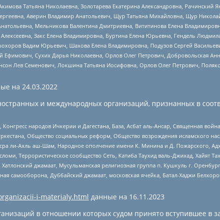
Акимова Татьяна Николаевна, Золотарева Екатерина Александровна, Рачинский Я
Сергеевна, Аверин Владимир Анатольевич, Щур Татьяна Михайловна, Щур Никола
Анатольевна, Мельникова Валентина Дмитриевна, Вититинова Елена Владимировн
 Алексеевна, Закс Елена Владимировна, Буртина Елена Юрьевна, Гендель Людмил
рохоров Вадим Юрьевич, Шахова Елена Владимировна, Подузов Сергей Васильеви
й Ефимович, Сухих Дарья Николаевна, Орлов Олег Петрович, Добровольская Анн
нсон Лев Семенович, Локшина Татьяна Иосифовна, Орлов Олег Петрович, Поляк
ые на
24.03.2022
ностранных и международных организаций, признанных в соотв
нгресс народов Ичкерии и Дагестана, База, Асбат аль-Ансар, Священная война,
уркестана, Общество социальных реформ, Общество возрождения исламского насл
Нусра ли-Ахль аш-Шам, Народное ополчение имени К. Минина и Д. Пожарского, Ад
сломи, Террористическое сообщество Сеть, Катиба Таухид валь-Джихад, Хайят Тах
, Хатлонский джамаат, Мусульманская религиозная группа п. Кушкуль г. Оренбу
ная самооборона, Дуббайский джамаат, московская ячейка, Батал-Хаджи Белхор
organizacii-i-materialy.html
данные на
16.11.2023
анизаций в отношении которых судом принято вступившее в з