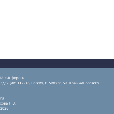
ИА «Инфорос».
едакции: 117218, Россия, г. Москва, ул. Кржижановского,
.ru
хова Н.В.
2026