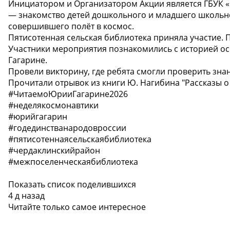
Инициатором и Организатором Акции является ГБУК «
— знакомство детей дошкольного и младшего школьног
совершившего полёт в космос.
Пятисотенная сельская библиотека приняла участие. 
Участники мероприятия познакомились с историей ос
Гагарине.
Провели викторину, где ребята смогли проверить зна
Прочитали отрывок из книги Ю. Нагибина "Рассказы о 
#ЧитаемоЮрииГагарине2026
#неделякосмонавтики
#юрийгагарин
#годединстванародовроссии
#пятисотеннаясельскаябиблиотека
#чердаклинскийрайон
#межпоселенческаябиблиотека
Показать список поделившихся
4 д назад
Читайте только самое интересное