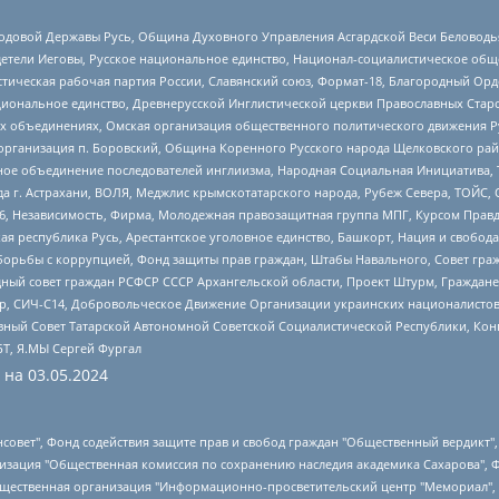
 Родовой Державы Русь, Община Духовного Управления Асгардской Веси Беловод
детели Иеговы, Русское национальное единство, Национал-социалистическое об
истическая рабочая партия России, Славянский союз, Формат-18, Благородный Ор
ациональное единство, Древнерусской Инглистической церкви Православных Ста
ных объединениях, Омская организация общественного политического движения Р
рганизация п. Боровский, Община Коренного Русского народа Щелковского район
гиозное объединение последователей инглиизма, Народная Социальная Инициатива,
 г. Астрахани, ВОЛЯ, Меджлис крымскотатарского народа, Рубеж Севера, ТОЙС, 
6, Независимость, Фирма, Молодежная правозащитная группа МПГ, Курсом Правд
ая республика Русь, Арестантское уголовное единство, Башкорт, Нация и свобода,
орьбы с коррупцией, Фонд защиты прав граждан, Штабы Навального, Совет гражд
ный совет граждан РСФСР СССР Архангельской области, Проект Штурм, Граждане 
tsApp, СИЧ-С14, Добровольческое Движение Организации украинских националисто
ный Совет Татарской Автономной Советской Социалистической Республики, Кон
БТ, Я.МЫ Сергей Фургал
 на
03.05.2024
мная некоммерческая организация "Центр по работе с проблемой насилия "НАСИЛИЮ.НЕТ", Межрегиональный профессиональный союз работников здравоохранения "Альянс врачей", Юридическое лицо, зарегистрированное в Латвийской Республике, SIA "Medusa Project" (регистрационный номер 40103797863, дата регистрации 10.06.2014), Некоммерческая организация "Фонд по борьбе с коррупцией", Автономная некоммерческая организация "Институт права и публичной политики", Баданин Роман Сергеевич, Гликин Максим Александрович, Железнова Мария Михайловна, Лукьянова Юлия Сергеевна, Маетная Елизавета Витальевна, Маняхин Петр Борисович, Чуракова Ольга Владимировна, Ярош Юлия Петровна, Юридическое лицо "The Insider SIA", зарегистрированное в Риге, Латвийская Республика (дата регистрации 26.06.2015), являющееся администратором доменного имени интернет-издания "The Insider SIA", https://theins.ru, Постернак Алексей Евгеньевич, Рубин Михаил Аркадьевич, Анин Роман Александрович, Юридическое лицо Istories fonds, зарегистрированное в Латвийской Республике (регистрационный номер 50008295751, дата регистрации 24.02.2020), Великовский Дмитрий Александрович, Долинина Ирина Николаевна, Мароховская Алеся Алексеевна, Шлейнов Роман Юрьевич, Шмагун Олеся Валентиновна, Общество с ограниченной ответственностью "Альтаир 2021", Общество с ограниченной ответственностью "Вега 2021", Общество с ограниченной ответственностью "Главный редактор 2021", Общество с ограниченной ответственностью "Ромашки монолит", Важенков Артем Валерьевич, Ивановская областная общественная организация "Центр гендерных исследований", Гурман Юрий Альбертович, Медиапроект "ОВД-Инфо", Егоров Владимир Владимирович, Жилинский Владимир Александрович, Общество с ограниченной ответственностью "ЗП", Иванова София Юрьевна, Карезина Инна Павловна, Кильтау Екатерина Викторовна, Петров Алексей Викторович, Пискунов Сергей Евгеньевич, Смирнов Сергей Сергеевич, Тихонов Михаил Сергеевич, Общество с ограниченной ответственностью "ЖУРНАЛИСТ-ИНОСТРАННЫЙ АГЕНТ", Арапова Галина Юрьевна, Вольтская Татьяна Анатольевна, Американская компания "Mason G.E.S. Anonymous Foundation" (США), являющаяся владельцем интернет-издания https://mnews.world/, Компания "Stichting Bellingcat", зарегистрированная в Нидерландах (дата регистрации 11.07.2018), Захаров Андрей Вячеславович, Клепиковская Екатерина Дмитриевна, Общество с ограниченной ответственностью "МЕМО", Перл Роман Александрович, Симонов Евгений Алексеевич, Соловьева Елена Анатольевна, Сотников Даниил Владимирович, Сурначева Елизавета Дмитриевна, Автономная некоммерческая организация по защите прав человека и информированию населения "Якутия – Наше Мнение", Общество с ограниченной ответственностью "Москоу диджитал медиа", с 26.01.2023 Общество с ограниченной ответственностью "Чайка Белые сады", Ветошкина Валерия Валерьевна, Заговора Максим Александрович, Межрегиональное общественное движение "Российская ЛГБТ - сеть", Оленичев Максим Владимирович, Павлов Иван Юрьевич, Скворцова Елена Сергеевна, Общество с ограниченной ответственностью "Как бы инагент", Кочетков Игорь Викторович, Общество с ограниченной ответственностью "Честные выборы", Еланчик Олег Александрович, Общество с ограниченной ответственностью "Нобелевский призыв", Гималова Регина Эмилевна, Григорьев Андрей Валерьевич, Григорьева Алина Александровна, Ассоциация по содействию защите прав призывников, альтернативнослужащих и военнослужащих "Правозащитная группа "Гражданин.Армия.Право", Хисамова Регина Фаритовна, Автономная некоммерческая организация по реализации социально-правовых программ "Лилит", Дальн