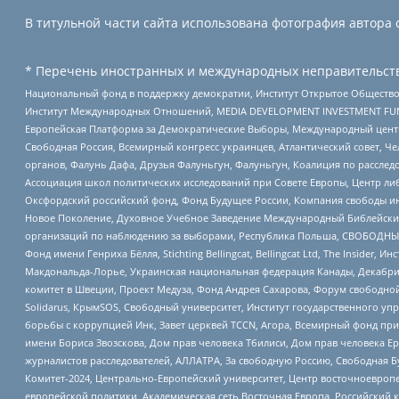
В титульной части сайта использована фотография автора с
* Перечень иностранных и международных неправительств
Национальный фонд в поддержку демократии, Институт Открытое Общество
Институт Международных Отношений, MEDIA DEVELOPMENT INVESTMENT FUND,
Европейская Платформа за Демократические Выборы, Международный цент
Свободная Россия, Всемирный конгресс украинцев, Атлантический совет, Ч
органов, Фалунь Дафа, Друзья Фалуньгун, Фалуньгун, Коалиция по рассле
Ассоциация школ политических исследований при Совете Европы, Центр ли
Оксфордский российский фонд, Фонд Будущее России, Компания свободы ин
Новое Поколение, Духовное Учебное Заведение Международный Библейский
организаций по наблюдению за выборами, Республика Польша, СВОБОДНЫЙ
Фонд имени Генриха Бёлля, Stichting Bellingcat, Bellingcat Ltd, The Inside
Макдональда-Лорье, Украинская национальная федерация Канады, Декабрис
комитет в Швеции, Проект Медуза, Фонд Андрея Сахарова, Форум свободной 
Solidarus, КрымSOS, Свободный университет, Институт государственного у
борьбы с коррупцией Инк, Завет церквей TCCN, Агора, Всемирный фонд при
имени Бориса Звозскова, Дом прав человека Тбилиси, Дом прав человека Ер
журналистов расследователей, АЛЛАТРА, За свободную Россию, Свободная Б
Комитет-2024, Центрально-Европейский университет, Центр восточноевроп
европейской политики, Академическая сеть Восточная Европа, Российский к