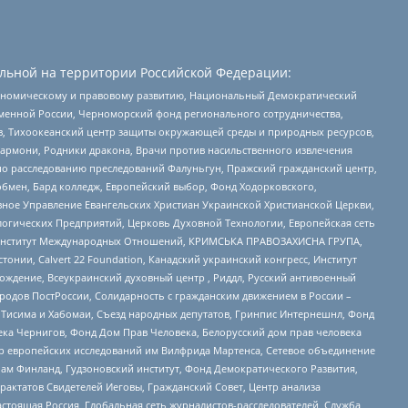
льной на территории Российской Федерации:
кономическому и правовому развитию, Национальный Демократический
менной России, Черноморский фонд регионального сотрудничества,
, Тихоокеанский центр защиты окружающей среды и природных ресурсов,
 Хармони, Родники дракона, Врачи против насильственного извлечения
по расследованию преследований Фалуньгун, Пражский гражданский центр,
бмен, Бард колледж, Европейский выбор, Фонд Ходорковского,
ное Управление Евангельских Христиан Украинской Христианской Церкви,
огических Предприятий, Церковь Духовной Технологии, Европейская сеть
ий Институт Международных Отношений, КРИМСЬКА ПРАВОЗАХИСНА ГРУПА,
стонии, Calvert 22 Foundation, Канадский украинский конгресс, Институт
ждение, Всеукраинский духовный центр , Риддл, Русский антивоенный
ародов ПостРоссии, Солидарность с гражданским движением в России –
в Тисима и Хабомаи, Съезд народных депутатов, Гринпис Интернешнл, Фонд
ека Чернигов, Фонд Дом Прав Человека, Белорусский дом прав человека
нтр европейских исследований им Вилфрида Мартенса, Сетевое объединение
Чам Финланд, Гудзоновский институт, Фонд Демократического Развития,
актатов Свидетелей Иеговы, Гражданский Совет, Центр анализа
астоящая Россия, Глобальная сеть журналистов-расследователей, Служба