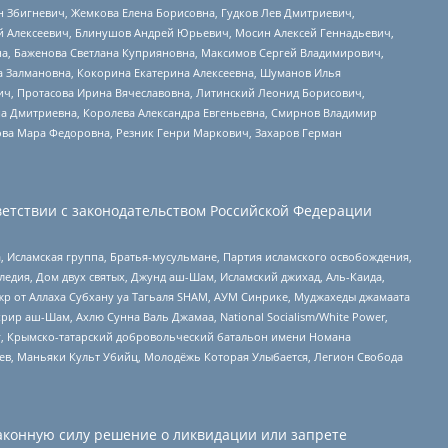
н Збигневич, Жемкова Елена Борисовна, Гудков Лев Дмитриевич,
й Алексеевич, Блинушов Андрей Юрьевич, Мосин Алексей Геннадьевич,
а, Баженова Светлана Куприяновна, Максимов Сергей Владимирович,
а Залмановна, Кокорина Екатерина Алексеевна, Шуманов Илья
ч, Протасова Ирина Вячеславовна, Литинский Леонид Борисович,
а Дмитриевна, Королева Александра Евгеньевна, Смирнов Владимир
ова Мара Федоровна, Резник Генри Маркович, Захаров Герман
етствии с законодательством Российской Федерации
 Исламская группа, Братья-мусульмане, Партия исламского освобождения,
едия, Дом двух святых, Джунд аш-Шам, Исламский джихад, Аль-Каида,
жр от Аллаха Субхану уа Тагьаля SHAM, АУМ Синрике, Муджахеды джамаата
рир аш-Шам, Ахлю Сунна Валь Джамаа, National Socialism/White Power,
рг, Крымско-татарский добровольческий батальон имени Номана
оев, Маньяки Культ Убийц, Молодёжь Которая Улыбается, Легион Свобода
аконную силу решение о ликвидации или запрете