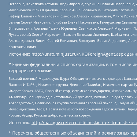
Петровна, Кочеткова Татьяна Владимировна, Чуркина Наталья Валерьевна, 
Илларионова Юлия Юрьевна, Саранг Анна Васильевна, Захарова Светлана 
Гефтер Валентин Михайлович, Симонов Алексей Кириллович, Флиге Ирина 
Беляев Сергей Иванович, Голубева Елена Николаевна, Ганнушкина Светлана
Вячеславович, Арапова Галина Юрьевна, Свечников Анатолий Мариевич, П
Лукашевский Сергей Маркович, Бахмин Вячеслав Иванович, Шабад Анатоли
Александрович, Вицин Сергей Ефимович, Золотухин Борис Андреевич, Леви
Константинович
Источник:
http://unro.minjust.ru/NKOForeignAgent.aspx
данн
* Единый федеральный список организаций, в том числе и
террористическими:
Высший военный Маджлисуль Шура Объединенных сил моджахедов Кавказа, Ко
Лашкар-И-Тайба, Исламская группа, Движение Талибан, Исламская партия Т
Имарат Кавказ, АБТО, Правый сектор, Исламское государство, Джабха аль-
Ат-Тавхида Валь-Джихад, Чистопольский Джамаат, Рохнамо ба суи давлати и
Артподготовка, Религиозная группа “Джамаат “Красный пахарь”, Колумбайн
Челебиджихана, Азов, Партия исламского возрождения Таджикистана, Народ
России, Айдар, Русский добровольческий корпус
Источник:
http://nac.gov.ru/terroristicheskie-i-ekstremistskie-
* Перечень общественных объединений и религиозных орг