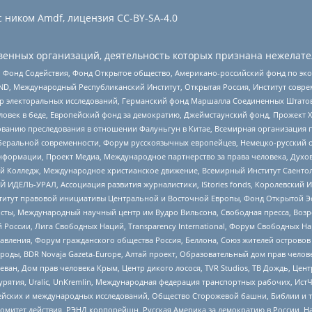
 ником Amdf, лицензия CC-BY-SA-4.0
енных организаций, деятельность которых признана нежелате
 Фонд Содействия, Фонд Открытое общество, Американо-российский фонд по э
 Международный Республиканский Институт, Открытая Россия, Институт совре
р электоральных исследований, Германский фонд Маршалла Соединенных Штатов
еловек в беде, Европейский фонд за демократию, Джеймстаунский фонд, Прожект
дованию преследования в отношении Фалуньгун в Китае, Всемирная организация 
беральной современности, Форум русскоязычных европейцев, Немецко-русский о
формации, Проект Медиа, Международное партнерство за права человека, Духов
 Колледж, Международное христианское движение, Всемирный Институт Саентол
 ИДЕЛЬ-УРАЛ, Ассоциация развития журналистики, IStories fonds, Королевск
r, Институт правовой инициативы Центральной и Восточной Европы, Фонд Открытой Э
ты, Международный научный центр им Вудро Вильсона, Свободная пресса, Возро
России, Лига Свободных Наций, Transparеncy International, Форум Свободных Н
правления, Форум гражданского общества Россия, Беллона, Союз жителей острово
роды, BDR Novaja Gazeta-Europe, Алтай проект, Образовательный дом прав челов
еван, Дом прав человека Крым, Центр дикого лосося, TVR Studios, ТВ Дождь, Це
урятия, Uralic, UnKremlin, Международная федерация транспортных рабочих, Ист
ейских и международных исследований, Общество Сторожевой башни, Библии и тр
омитет действия, РЭНД корпорейшн, Русская Америка за демократию в России, Н