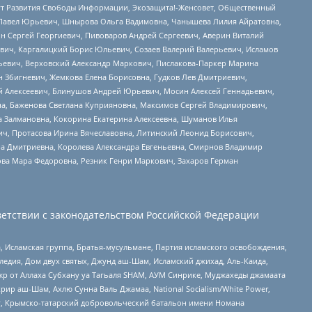
тут Развития Свободы Информации, Экозащита!-Женсовет, Общественный
й Павел Юрьевич, Шнырова Ольга Вадимовна, Чанышева Лилия Айратовна,
ин Сергей Георгиевич, Пивоваров Андрей Сергеевич, Аверин Виталий
вич, Каргалицкий Борис Юльевич, Созаев Валерий Валерьевич, Исламов
льевич, Верховский Александр Маркович, Пислакова-Паркер Марина
н Збигневич, Жемкова Елена Борисовна, Гудков Лев Дмитриевич,
й Алексеевич, Блинушов Андрей Юрьевич, Мосин Алексей Геннадьевич,
а, Баженова Светлана Куприяновна, Максимов Сергей Владимирович,
а Залмановна, Кокорина Екатерина Алексеевна, Шуманов Илья
ч, Протасова Ирина Вячеславовна, Литинский Леонид Борисович,
а Дмитриевна, Королева Александра Евгеньевна, Смирнов Владимир
ова Мара Федоровна, Резник Генри Маркович, Захаров Герман
етствии с законодательством Российской Федерации
 Исламская группа, Братья-мусульмане, Партия исламского освобождения,
едия, Дом двух святых, Джунд аш-Шам, Исламский джихад, Аль-Каида,
жр от Аллаха Субхану уа Тагьаля SHAM, АУМ Синрике, Муджахеды джамаата
рир аш-Шам, Ахлю Сунна Валь Джамаа, National Socialism/White Power,
рг, Крымско-татарский добровольческий батальон имени Номана