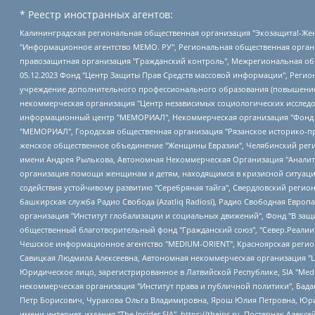
* Реестр иностранных агентов:
Калининградская региональная общественная организация "Экозащита!-Женсовет", Фонд содействия защите прав и свобод граждан "Общественный вердикт", Фонд "Институт Развития Свободы Информации", Частное учреждение "Информационное агентство МЕМО. РУ", Региональная общественная организация "Общественная комиссия по сохранению наследия академика Сахарова", Фонд поддержки свободы прессы, Санкт-Петербургская общественная правозащитная организация "Гражданский контроль", Межрегиональная общественная организация "Информационно-просветительский центр "Мемориал", Региональный Фонд "Центр Защиты Прав Средств Массовой Информации", с 05.12.2023 Фонд "Центр Защиты Прав Средств массовой информации", Региональная общественная благотворительная организация помощи беженцам и мигрантам "Гражданское содействие", Негосударственное образовательное учреждение дополнительного профессионального образования (повышение квалификации) специалистов "АКАДЕМИЯ ПО ПРАВАМ ЧЕЛОВЕКА", Свердловская региональная общественная организация "Сутяжник", Автономная некоммерческая организация "Центр независимых социологических исследований", Союз общественных объединений "Российский исследовательский центр по правам человека", Региональное общественное учреждение научно-информационный центр "МЕМОРИАЛ", Некоммерческая организация "Фонд защиты гласности", Автономная некоммерческая организация "Институт прав человека", Городская общественная организация "Екатеринбургское общество "МЕМОРИАЛ", Городская общественная организация "Рязанское историко-просветительское и правозащитное общество "Мемориал" (Рязанский Мемориал), Челябинский региональный орган общественной самодеятельности – женское общественное объединение "Женщины Евразии", Челябинский региональный орган общественной самодеятельности "Уральская правозащитная группа", Фонд содействия защите здоровья и социальной справедливости имени Андрея Рылькова, Автономная Некоммерческая Организация "Аналитический Центр Юрия Левады", Автономная некоммерческая организация социальной поддержки населения "Проект Апрель", Региональная общественная организация помощи женщинам и детям, находящимся в кризисной ситуации "Информационно-методический центр "Анна", Фонд содействия развитию массовых коммуникаций и правовому просвещению "Так-так-Так", Фонд содействия устойчивому развитию "Серебряная тайга", Свердловский региональный общественный фонд социальных проектов "Новое время", "Idel.Реалии", Кавказ.Реалии, Крым.Реалии, Телеканал Настоящее Время, Татаро-башкирская служба Радио Свобода (Azatliq Radiosi), Радио Свободная Европа/Радио Свобода (PCE/PC), "Сибирь.Реалии", "Фактограф", Благотворительный фонд помощи осужденным и их семьям, Автономная некоммерческая организация "Институт глобализации и социальных движений", Фонд "В защиту прав заключенных", Частное учреждение "Центр поддержки и содействия развитию средств массовой информации", Пензенский региональный общественный благотворительный фонд "Гражданский союз", "Север.Реалии", Некоммерческая организация Фонд "Правовая инициатива", Общество с ограниченной ответственностью "Радио Свободная Европа/Радио Свобода", Чешское информационное агентство "MEDIUM-ORIENT", Красноярская региональная общественная организация "Мы против СПИДа", Камалягин Денис Николаевич, Маркелов Сергей Евгеньевич, Пономарев Лев Александрович, Савицкая Людмила Алексеевна, Автоно