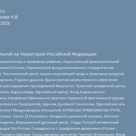
.ru
хова Н.В.
2026
льной на территории Российской Федерации:
кономическому и правовому развитию, Национальный Демократический
менной России, Черноморский фонд регионального сотрудничества,
, Тихоокеанский центр защиты окружающей среды и природных ресурсов,
 Хармони, Родники дракона, Врачи против насильственного извлечения
по расследованию преследований Фалуньгун, Пражский гражданский центр,
бмен, Бард колледж, Европейский выбор, Фонд Ходорковского,
ное Управление Евангельских Христиан Украинской Христианской Церкви,
огических Предприятий, Церковь Духовной Технологии, Европейская сеть
ий Институт Международных Отношений, КРИМСЬКА ПРАВОЗАХИСНА ГРУПА,
стонии, Calvert 22 Foundation, Канадский украинский конгресс, Институт
ждение, Всеукраинский духовный центр , Риддл, Русский антивоенный
ародов ПостРоссии, Солидарность с гражданским движением в России –
в Тисима и Хабомаи, Съезд народных депутатов, Гринпис Интернешнл, Фонд