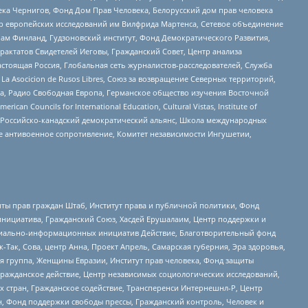
ека Чернигов, Фонд Дом Прав Человека, Белорусский дом прав человека
нтр европейских исследований им Вилфрида Мартенса, Сетевое объединение
Чам Финланд, Гудзоновский институт, Фонд Демократического Развития,
актатов Свидетелей Иеговы, Гражданский Совет, Центр анализа
астоящая Россия, Глобальная сеть журналистов-расследователей, Служба
a Asocicion de Rusos Libres, Союз за возвращение Северных территорий,
еста, Радио Свободная Европа, Германское общество изучения Восточной
ouncils for International Education, Cultural Vistas, Institute of
, Российско-канадский демократический альянс, Школа международных
е антивоенное сопротивление, Комитет независимости Ингушетии,
ты прав граждан Штаб, Институт права и публичной политики, Фонд
инициатива, Гражданский Союз, Хасдей Ерушалаим, Центр поддержки и
социально-информационных инициатив Действие, Благотворительный фонд
Так, Сова, центр Анна, Проект Апрель, Самарская губерния, Эра здоровья,
я группа, Женщины Евразии, Институт прав человека, Фонд защиты
Гражданское действие, Центр независимых социологических исследований,
стран, Гражданское содействие, Трансперенси Интернешнл-Р, Центр
н, Фонд поддержки свободы прессы, Гражданский контроль, Человек и