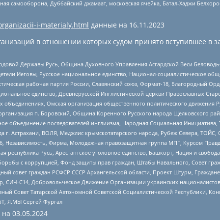
ная самооборона, Дуббайский джамаат, московская ячейка, Батал-Хаджи Белхор
organizacii-i-materialy.html
данные на
16.11.2023
анизаций в отношении которых судом принято вступившее в з
 Родовой Державы Русь, Община Духовного Управления Асгардской Веси Беловод
детели Иеговы, Русское национальное единство, Национал-социалистическое об
истическая рабочая партия России, Славянский союз, Формат-18, Благородный Ор
ациональное единство, Древнерусской Инглистической церкви Православных Ста
ных объединениях, Омская организация общественного политического движения Р
рганизация п. Боровский, Община Коренного Русского народа Щелковского район
гиозное объединение последователей инглиизма, Народная Социальная Инициатива,
 г. Астрахани, ВОЛЯ, Меджлис крымскотатарского народа, Рубеж Севера, ТОЙС, 
6, Независимость, Фирма, Молодежная правозащитная группа МПГ, Курсом Правд
ая республика Русь, Арестантское уголовное единство, Башкорт, Нация и свобода,
орьбы с коррупцией, Фонд защиты прав граждан, Штабы Навального, Совет гражд
ный совет граждан РСФСР СССР Архангельской области, Проект Штурм, Граждане 
tsApp, СИЧ-С14, Добровольческое Движение Организации украинских националисто
ный Совет Татарской Автономной Советской Социалистической Республики, Кон
БТ, Я.МЫ Сергей Фургал
 на
03.05.2024