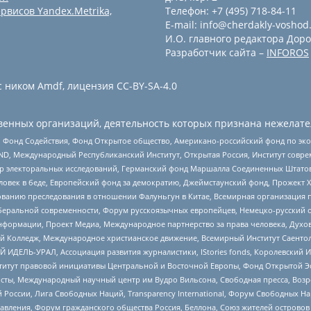
рвисов Yandex.Metrika,
Телефон: +7 (495) 718-84-11
E-mail: info@cherdakly-voshod
И.О. главного редактора Доро
Разработчик сайта –
INFOROS
 ником Amdf, лицензия CC-BY-SA-4.0
енных организаций, деятельность которых признана нежелате
 Фонд Содействия, Фонд Открытое общество, Американо-российский фонд по э
 Международный Республиканский Институт, Открытая Россия, Институт совре
р электоральных исследований, Германский фонд Маршалла Соединенных Штатов
еловек в беде, Европейский фонд за демократию, Джеймстаунский фонд, Прожект
дованию преследования в отношении Фалуньгун в Китае, Всемирная организация 
беральной современности, Форум русскоязычных европейцев, Немецко-русский о
формации, Проект Медиа, Международное партнерство за права человека, Духов
 Колледж, Международное христианское движение, Всемирный Институт Саентол
 ИДЕЛЬ-УРАЛ, Ассоциация развития журналистики, IStories fonds, Королевск
r, Институт правовой инициативы Центральной и Восточной Европы, Фонд Открытой Э
ты, Международный научный центр им Вудро Вильсона, Свободная пресса, Возро
России, Лига Свободных Наций, Transparеncy International, Форум Свободных Н
правления, Форум гражданского общества Россия, Беллона, Союз жителей острово