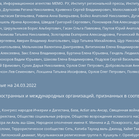
а, Информационное агентство МЕМО. РУ, Институт региональной прессы, Инсти
ч, Дзугкоева Регина Николаевна, Кривенко Сергей Владимирович, Милославски
настасия Евгеньевна, Ривина Анна Валерьевна, Бойко Анатолий Николаевич, Дуг
ошель Ирина Ароновна, Шведов Григорий Сергеевич, Пономарев Лев Александро
ч, Цирульников Борис Альбертович, Гасан Ольга Павловна, Паутов Юрий Анато
Акимова Татьяна Николаевна, Золотарева Екатерина Александровна, Рачинский Я
Сергеевна, Аверин Владимир Анатольевич, Щур Татьяна Михайловна, Щур Никола
Анатольевна, Мельникова Валентина Дмитриевна, Вититинова Елена Владимировн
 Алексеевна, Закс Елена Владимировна, Буртина Елена Юрьевна, Гендель Людмил
рохоров Вадим Юрьевич, Шахова Елена Владимировна, Подузов Сергей Васильеви
й Ефимович, Сухих Дарья Николаевна, Орлов Олег Петрович, Добровольская Анн
нсон Лев Семенович, Локшина Татьяна Иосифовна, Орлов Олег Петрович, Поляк
ые на
24.03.2022
ностранных и международных организаций, признанных в соотв
нгресс народов Ичкерии и Дагестана, База, Асбат аль-Ансар, Священная война,
уркестана, Общество социальных реформ, Общество возрождения исламского насл
Нусра ли-Ахль аш-Шам, Народное ополчение имени К. Минина и Д. Пожарского, Ад
сломи, Террористическое сообщество Сеть, Катиба Таухид валь-Джихад, Хайят Тах
, Хатлонский джамаат, Мусульманская религиозная группа п. Кушкуль г. Оренбу