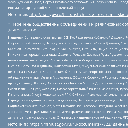
Челебиджихана, Азов, Партия исламского возрождения Таджикистана, Народ
России, Айдар, Русский добровольческий корпус
Источник:
http://nac.gov.ru/terroristicheskie-i-ekstremistskie-
* Перечень общественных объединений и религиозных орг
деятельности:
Национал-большевистская партия, ВЕК РА, Рада земли Кубанской Духовно
Староверов-Инглингов, Нурджулар, К Богодержавию, Таблиги Джамаат, Сви
Карачая, Союз славян, Ат-Такфир Валь-Хиджра, Пит Буль, Национал-социал
Инициатива города Череповца, Духовно-Родовая Держава Русь, Русское н
нелегальной иммиграции, Кровь и Честь, О свободе совести и о религиоз
Футбольного Клуба Динамо, Файзрахманисты, Мусульманская религиозная о
им. Степана Бандеры, Братство, Белый Крест, Misanthropic division, Рели
объединение Атака, Мечеть Мирмамеда, Община Коренного Русского народа
Артподготовка, Штольц, В честь иконы Божией Матери Державная, Сектор 1
Славянских Сил Руси, Алля-Аят, Благотворительный пансионат Ак Умут, Русск
Патриотический клуб-Новокузнецк/РПК, Сибирский державный союз, Фонд б
Народное объединение русского движения, Народное движение Адат, Народ
Социалистических Районов, Meta Platforms Inc, Facebook, Instagram, Wha
движение, Невоград, Молодежное Демократическое Движение Весна, Верхов
депутатов Красноярского края, Этническое национальное объединение, ЛГ
Источник:
https://minjust.gov.ru/ru/documents/7822/
данные