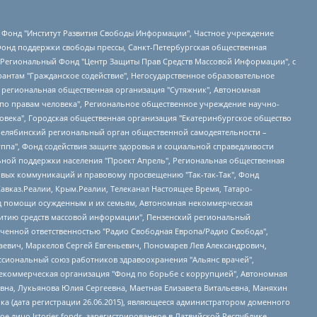
евосточное общественное движение "Маяк", Санкт-Петербургская ЛГБТ-инициативная группа "Выход", Инициативная группа ЛГБТ+ "Реверс", Алексеев Андрей Викторович, Бекбулатова Таисия Львовна, Беляев Иван Михайлович, Владыкина Елена Сергеевна, Гельман Марат Александрович, Никульшина Вероника Юрьевна, Толоконникова Надежда Андреевна, Шендерович Виктор Анатольевич, Общество с ограниченной ответственностью "Данное сообщение", Общество с ограниченной ответственностью Издательский дом "Новая глава", Айнбиндер Александра Александровна, Московский комьюнити-центр для ЛГБТ+инициатив, Благотворительный фонд развития филантропии, Deutsche Welle (Германия, Kurt-Schumacher-Strasse 3, 53113 Bonn), Борзунова Мария Михайловна, Воробьев Виктор Викторович, Голубева Анна Львовна, Константинова Алла Михайловна, Малкова Ирина Владимировна, Мурадов Мурад Абдулгалимович, Осетинская Елизавета Николаевна, Понасенков Евгений Николаевич, Ганапольский Матвей Юрьевич, Киселев Евгений Алексеевич, Борухович Ирина Григорьевна, Дремин Иван Тимофеевич, Дубровский Дмитрий Викторович, Красноярская региональная общественная организация поддержки и развития альтернативных образовательных технологий и межкультурных коммуникаций "ИНТЕРРА", Маяковская Екатерина Алексеевна, Фейгин Марк Захарович, Филимонов Андрей Викторович, Дзугкоева Регина Николаевна, Доброхотов Роман Александрович, Дудь Юрий Александрович, Елкин Сергей Владимирович, Кругликов Кирилл Игоревич, Сабунаева Мария Леонидовна, Семенов Алексей Владимирович, Шаинян Карен Багратович, Шульман Екатерина Михайловна, Асафьев Артур Валерьевич, Вахштайн Виктор Семенович, Венедиктов Алексей Алексеевич, Лушникова Екатерина Евгеньевна, Волков Леонид Михайлович, Невзоров Александр Глебович, Пархоменко Сергей Борисович, Сироткин Ярослав Николаевич, Кара-Мурза Владимир Владимирович, Баранова Наталья Владимировна, Гозман Леонид Яковлевич, Кагарлицкий Борис Юльевич, Климарев Михаил Валерьевич, Милов Владимир Станиславович, Автономная некоммерческая организация Краснодарский центр современного искусства "Типография", Моргенштерн Алишер Тагирович, Соболь Любовь Эдуардовна, Общество с ограниченной ответственностью "ЛИЗА НОРМ", Каспаров Гарри Кимович, Ходорковский Михаил Борисович, Общество с ограниченной ответственностью "Апрельские тезисы", Данилович Ирина Брониславовна, Кашин Олег Владимирович, Петров Николай Владимирович, Пивоваров Алексей Владимирович, Соколов Михаил Владимирович, Цветкова Юлия Владимировна, Чичваркин Евгений Александрович, Комитет против пыток/Команда против пыток, Общество с ограниченной ответственностью "Первый научный", Общество с ограниченной ответственностью "Вертолет и ко", Белоцерковская Вероника Борисовна, Кац Максим Евгеньевич, Лазарева Татьяна Юрьевна, Шаведдинов Руслан Табризович, Яшин Илья Валерьевич, Общество с ограниченной ответственностью "Иноагент ААВ", Алешковский Дмитрий Петрович, Альбац Евгения Марковна, Быков Дмитрий Львович, Галямина Юлия Евгеньевна, Лойко Сергей Леонидович, Мартынов Кирилл Константинович, Медведев Сергей Александрович, Крашенинников Федор Геннадиевич, Гордеева Катерина Вл