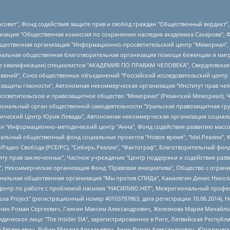
мная некоммерческая организация "Центр по работе с проблемой насилия "НАСИЛИЮ.НЕТ", Межрегиональный профессиональный союз работников здравоохранения "Альянс врачей", Юридическое лицо, зарегистрированное в Латвийской Республике, SIA "Medusa Project" (регистрационный номер 40103797863, дата регистрации 10.06.2014), Некоммерческая организация "Фонд по борьбе с коррупцией", Автономная некоммерческая организация "Институт права и публичной политики", Баданин Роман Сергеевич, Гликин Максим Александрович, Железнова Мария Михайловна, Лукьянова Юлия Сергеевна, Маетная Елизавета Витальевна, Маняхин Петр Борисович, Чуракова Ольга Владимировна, Ярош Юлия Петровна, Юридическое лицо "The Insider SIA", зарегистрированное в Риге, Латвийская Республика (дата регистрации 26.06.2015), являющееся администратором доменного имени интернет-издания "The Insider SIA", https://theins.ru, Постернак Алексей Евгеньевич, Рубин Михаил Аркадьевич, Анин Роман Александрович, Юридическое лицо Istories fonds, зарегистрированное в Латвийской Республике (регистрационный номер 50008295751, дата регистрации 24.02.2020), Великовский Дмитрий Александрович, Долинина Ирина Николаевна, Мароховская Алеся Алексеевна, Шлейнов Роман Юрьевич, Шмагун Олеся Валентиновна, Общество с ограниченной ответственностью "Альтаир 2021", Общество с ограниченной ответственностью "Вега 2021", Общество с ограниченной ответственностью "Главный редактор 2021", Общество с ограниченной ответственностью "Ромашки монолит", Важенков Артем Валерьевич, Ивановская областная общественная организация "Центр гендерных исследований", Гурман Юрий Альбертович, Медиапроект "ОВД-Инфо", Егоров Владимир Владимирович, Жилинский Владимир Александрович, Общество с ограниченной ответственностью "ЗП", Иванова София Юрьевна, Карезина Инна Павловна, Кильтау Екатерина Викторовна, Петров Алексей Викторович, Пискунов Сергей Евгеньевич, Смирнов Сергей Сергеевич, Тихонов Михаил Сергеевич, Общество с ограниченной ответственностью "ЖУРНАЛИСТ-ИНОСТРАННЫЙ АГЕНТ", Арапова Галина Юрьевна, Вольтская Татьяна Анатольевна, Американская компания "Mason G.E.S. Anonymous Foundation" (США), являющаяся владельцем интернет-издания https://mnews.world/, Компания "Stichting Bellingcat", зарегистрированная в Нидерландах (дата регистрации 11.07.2018), Захаров Андрей Вячеславович, Клепиковская Екатерина Дмитриевна, Общество с ограниченной ответственностью "МЕМО", Перл Роман Александрович, Симонов Евгений Алексеевич, Соловьева Елена Анатольевна, Сотников Даниил Владимирович, Сурначева Елизавета Дмитриевна, Автономная некоммерческая организация по защите прав человека и информированию населения "Якутия – Наше Мнение", Общество с ограниченной ответственностью "Москоу диджитал медиа", с 26.01.2023 Общество с ограниченной ответственностью "Чайка Белые сады", Ветошкина Валерия Валерьевна, Заговора Максим Александрович, Межрегиональное общественное движение "Российская ЛГБТ - сеть", Оленичев Максим Владимирович, Павлов Иван Юрьевич, Скворцова Елена Сергеевна, Общество с ограниченной ответственностью "Как бы инагент", Кочетков Игорь Викторович, Общество с ограниченной ответственностью "Честные выборы", Еланчик Олег Александрович, Общество с ограниченной ответственностью "Нобелевский призыв", Гималова Регина Эмилевна, Григорьев Андрей Валерьевич, Григорьева Алина Александровна, Ассоциация по содействию защите прав призывников, альтернативнослужащих и военнослужащих "Правозащитная группа "Гражданин.Армия.Право", Хисамова Регина Фаритовна, Автономная некоммерческая организация по реализации социально-правовых программ "Лилит", Дальн