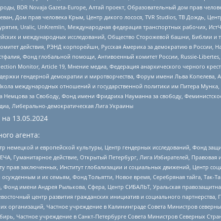
роды, BDR Novaja Gazeta-Europe, Алтай проект, Образовательный дом прав челов
еван, Дом прав человека Крым, Центр дикого лосося, TVR Studios, ТВ Дождь, Це
урятия, Uralic, UnKremlin, Международная федерация транспортных рабочих, Ист
ейских и международных исследований, Общество Сторожевой башни, Библии и тр
омитет действия, РЭНД корпорейшн, Русская Америка за демократию в России, Н
фалия, Фонд глобальной помощи, Антивоенный комитет России, Russie-Libertes, L
lection Monitor, Article 19, Мнение медиа, Федерация анархического черного кр
и гендерной демократии и миротворчества, Форум имени Льва Копелева, American C
г, Школа международных отношений и государственной политики им Питера Мунка
 Немцова за Свободу, Фонд имени Фридриха Науманна за свободу, Феминистско
медиа, Либерально-демократическая Лига Украины
 на
13.05.2024
ого агента:
р немецкой и европейской культуры, Центр гендерных исследований, Фонд защи
ЧА, Гуманитарное действие, Открытый Петербург, Лига Избирателей, Правовая 
иту прав заключенных, Институт глобализации и социальных движений, Центр 
ужденным и их семьям, Фонд Тольятти, Новое время, Серебряная тайга, Так-Так-
, Фонд имени Андрея Рылькова, Сфера, Центр СИБАЛЬТ, Уральская правозащитна
невосточный центр развития гражданских инициатив и социального партнерства, 
 организаций, Частное учреждение в Калининграде Совета Министров северных 
бирь, Частное учреждение в Санкт-Петербурге Совета Министров Северных Стра