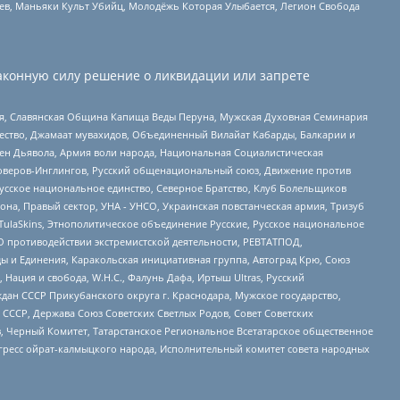
оев, Маньяки Культ Убийц, Молодёжь Которая Улыбается, Легион Свобода
аконную силу решение о ликвидации или запрете
ья, Славянская Община Капища Веды Перуна, Мужская Духовная Семинария
щество, Джамаат мувахидов, Объединенный Вилайат Кабарды, Балкарии и
ден Дьявола, Армия воли народа, Национальная Социалистическая
роверов-Инглингов, Русский общенациональный союз, Движение против
усское национальное единство, Северное Братство, Клуб Болельщиков
а, Правый сектор, УНА - УНСО, Украинская повстанческая армия, Тризуб
 TulaSkins, Этнополитическое объединение Русские, Русское национальное
О противодействии экстремистской деятельности, РЕВТАТПОД,
ы и Единения, Каракольская инициативная группа, Автоград Крю, Союз
 Нация и свобода, W.H.С., Фалунь Дафа, Иртыш Ultras, Русский
ан СССР Прикубанского округа г. Краснодара, Мужское государство,
СССР, Держава Союз Советских Светлых Родов, Совет Советских
в, Черный Комитет, Татарстанское Региональное Всетатарское общественное
гресс ойрат-калмыцкого народа, Исполнительный комитет совета народных