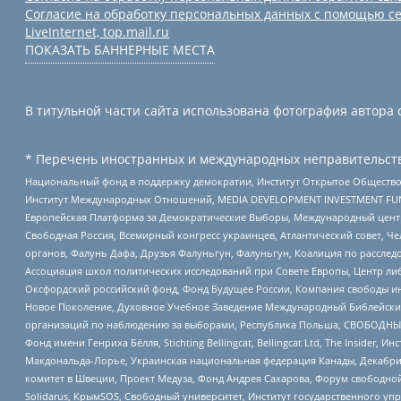
Согласие на обработку персональных данных с помощью се
LiveInternet, top.mail.ru
ПОКАЗАТЬ БАННЕРНЫЕ МЕСТА
В титульной части сайта использована фотография автора с
* Перечень иностранных и международных неправительств
Национальный фонд в поддержку демократии, Институт Открытое Общество
Институт Международных Отношений, MEDIA DEVELOPMENT INVESTMENT FUND,
Европейская Платформа за Демократические Выборы, Международный цент
Свободная Россия, Всемирный конгресс украинцев, Атлантический совет, Ч
органов, Фалунь Дафа, Друзья Фалуньгун, Фалуньгун, Коалиция по рассле
Ассоциация школ политических исследований при Совете Европы, Центр ли
Оксфордский российский фонд, Фонд Будущее России, Компания свободы ин
Новое Поколение, Духовное Учебное Заведение Международный Библейский
организаций по наблюдению за выборами, Республика Польша, СВОБОДНЫЙ
Фонд имени Генриха Бёлля, Stichting Bellingcat, Bellingcat Ltd, The Inside
Макдональда-Лорье, Украинская национальная федерация Канады, Декабрис
комитет в Швеции, Проект Медуза, Фонд Андрея Сахарова, Форум свободной 
Solidarus, КрымSOS, Свободный университет, Институт государственного у