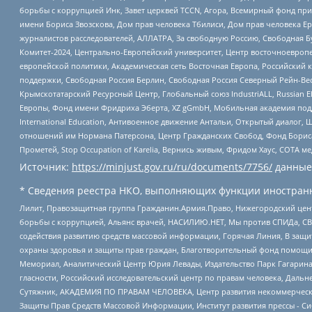
борьбы с коррупцией Инк, Завет церквей TCCN, Агора, Всемирный фонд при
имени Бориса Звозскова, Дом прав человека Тбилиси, Дом прав человека Ер
журналистов расследователей, АЛЛАТРА, За свободную Россию, Свободная Б
Комитет-2024, Центрально-Европейский университет, Центр восточноевроп
европейской политики, Академическая сеть Восточная Европа, Российский к
поддержки, Свободная Россия Берлин, Свободная Россия Северный Рейн-Вест
Крымскотатарский Ресурсный Центр, Глобальный союз IndustriALL, Russian E
Европы, Фонд имени Фридриха Эберта, XZ gGmbH, Мобильная академия поддержк
International Education, Антивоенное движение Антальи, Открытый диало
отношений им Нормана Патерсона, Центр Гражданских Свобод, Фонд Бориса
Прометей, Stop Occupation of Karelia, Вернись живым, Фридом Хаус, СОТА 
Источник:
https://minjust.gov.ru/ru/documents/7756/
данные
* Сведения реестра НКО, выполняющих функции иностранн
Лилит, Правозащитная группа Гражданин.Армия.Право, Нижегородский цент
борьбы с коррупцией, Альянс врачей, НАСИЛИЮ.НЕТ, Мы против СПИДа, СВЕ
содействия развитию средств массовой информации, Горячая Линия, В защ
охраны здоровья и защиты прав граждан, Благотворительный фонд помощи ос
Мемориал, Аналитический Центр Юрия Левады, Издательство Парк Гагарина
гласности, Российский исследовательский центр по правам человека, Даль
Сутяжник, АКАДЕМИЯ ПО ПРАВАМ ЧЕЛОВЕКА, Центр развития некоммерческих
Защиты Прав Средств Массовой Информации, Институт развития прессы - Си