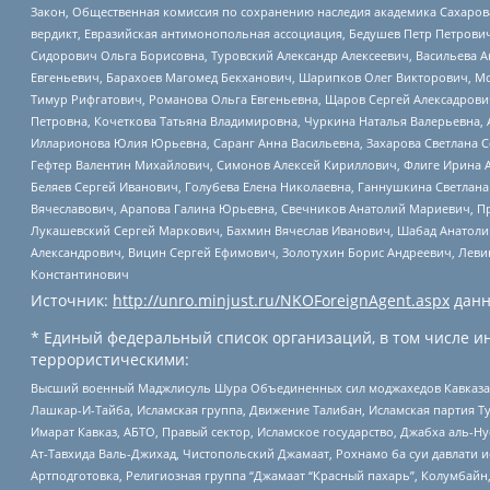
Закон, Общественная комиссия по сохранению наследия академика Сахаров
вердикт, Евразийская антимонопольная ассоциация, Бедушев Петр Петрови
Сидорович Ольга Борисовна, Туровский Александр Алексеевич, Васильева А
Евгеньевич, Барахоев Магомед Бекханович, Шарипков Олег Викторович, М
Тимур Рифгатович, Романова Ольга Евгеньевна, Щаров Сергей Алексадрови
Петровна, Кочеткова Татьяна Владимировна, Чуркина Наталья Валерьевна, 
Илларионова Юлия Юрьевна, Саранг Анна Васильевна, Захарова Светлана 
Гефтер Валентин Михайлович, Симонов Алексей Кириллович, Флиге Ирина 
Беляев Сергей Иванович, Голубева Елена Николаевна, Ганнушкина Светлана
Вячеславович, Арапова Галина Юрьевна, Свечников Анатолий Мариевич, П
Лукашевский Сергей Маркович, Бахмин Вячеслав Иванович, Шабад Анатоли
Александрович, Вицин Сергей Ефимович, Золотухин Борис Андреевич, Леви
Константинович
Источник:
http://unro.minjust.ru/NKOForeignAgent.aspx
данн
* Единый федеральный список организаций, в том числе и
террористическими:
Высший военный Маджлисуль Шура Объединенных сил моджахедов Кавказа, Ко
Лашкар-И-Тайба, Исламская группа, Движение Талибан, Исламская партия Т
Имарат Кавказ, АБТО, Правый сектор, Исламское государство, Джабха аль-
Ат-Тавхида Валь-Джихад, Чистопольский Джамаат, Рохнамо ба суи давлати и
Артподготовка, Религиозная группа “Джамаат “Красный пахарь”, Колумбайн