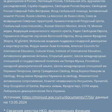
за демократию в России, Настоящая Россия, Глобальная сеть журналистов-
расследователей, Служба поддержки, Свободная Россия Берлин, Свободная
Россия Северный Рейн-Вестфалия, Фонд глобальной помощи, Антивоенный
комитет России, Russie-Libertes, La Asocicion de Rusos Libres, Союз за
возвращение Северных территорий, Крымскотатарский Ресурсный Центр,
Глобальный союз IndustriALL, Russian Election Monitor, Article 19, Мнение
медиа, Федерация анархического черного креста, Радио Свободная Европа,
Германское общество изучения Восточной Европы, Фонд имени Фридриха
Эберта, XZ gGmbH, Мобильная академия поддержки гендерной демократии
и миротворчества, Форум имени Льва Копелева, American Councils for
International Education, Cultural Vistas, Institute of International Education,
Антивоенное движение Антальи, Открытый диалог, Школа международных
отношений и государственной политики им Питера Мунка, Российско-
канадский демократический альянс, Школа международных отношений им
Нормана Патерсона, Центр Гражданских Свобод, Фонд Бориса Немцова за
Свободу, Фонд имени Фридриха Науманна за свободу, Феминистское
антивоенное сопротивление, Комитет независимости Ингушетии, Прометей,
Stop Occupation of Karelia, Вернись живым, Фридом Хаус, СОТА медиа,
Либерально-демократическая Лига Украины
Источник:
https://minjust.gov.ru/ru/documents/7756/
данные
на
13.05.2024
* Сведения реестра НКО, выполняющих функции