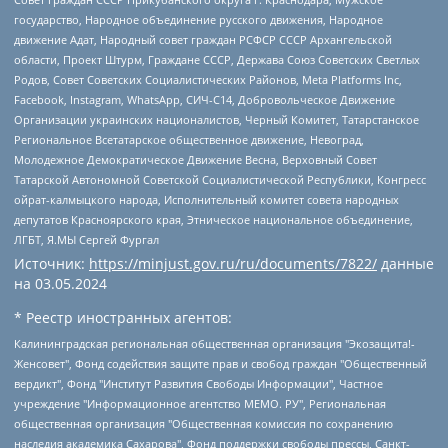
государство, Народное объединение русского движения, Народное
движение Адат, Народный совет граждан РСФСР СССР Архангельской
области, Проект Штурм, Граждане СССР, Держава Союз Советских Светлых
Родов, Совет Советских Социалистических Районов, Meta Platforms Inc,
Facebook, Instagram, WhatsApp, СИЧ-С14, Добровольческое Движение
Организации украинских националистов, Черный Комитет, Татарстанское
Региональное Всетатарское общественное движение, Невоград,
Молодежное Демократическое Движение Весна, Верховный Совет
Татарской Автономной Советской Социалистической Республики, Конгресс
ойрат-калмыцкого народа, Исполнительный комитет совета народных
депутатов Красноярского края, Этническое национальное объединение,
ЛГБТ, Я.МЫ Сергей Фургал
Источник:
https://minjust.gov.ru/ru/documents/7822/
данные
на
03.05.2024
* Реестр иностранных агентов:
Калининградская региональная общественная организация "Экозащита!-Женсовет", Фонд содействия защите прав и свобод граждан "Общественный вердикт", Фонд "Институт Развития Свободы Информации", Частное учреждение "Информационное агентство МЕМО. РУ", Региональная общественная организация "Общественная комиссия по сохранению наследия академика Сахарова", Фонд поддержки свободы прессы, Санкт-Петербургская общественная правозащитная организация "Гражданский контроль", Межрегиональная общественная организация "Информационно-просветительский центр "Мемориал", Региональный Фонд "Центр Защиты Прав Средств Массовой Информации", с 05.12.2023 Фонд "Центр Защиты Прав Средств массовой информации", Региональная общественная благотворительная организация помощи беженцам и мигрантам "Гражданское содействие", Негосударственное образовательное учреждение дополнительного профессионального образования (повышение квалификации) специалистов "АКАДЕМИЯ ПО ПРАВАМ ЧЕЛОВЕКА", Свердловская региональная общественная организация "Сутяжник", Автономная некоммерческая организация "Центр независимых социологических исследований", Союз общественных объединений "Российский исследовательский центр по правам человека", Региональное общественное учреждение научно-информационный центр "МЕМОРИАЛ", Некоммерческая организация "Фонд защиты гласности", Автономная некоммерческая организация "Институт прав человека", Городская общественная организация "Екатеринбургское общество "МЕМОРИАЛ", Городская общественная организация "Рязанское историко-просветительское и правозащитное общество "Мемориал" (Рязанский Мемориал), Челябинский региональный орган общественной самодеятельности – женское общественное объединение "Женщины Евразии", Челябинский региональный орган общественной самодеятельности "Уральская правозащитная группа", Фонд содействия защите здоровья и социальной справедливости имени Андрея Рылькова, Автономная Некоммерческая Организация "Аналитический Центр Юрия Левады", Автономная некоммерческая организация социальной поддержки населения "Проект Апрель", Региональная общественная организация помощи женщинам и детям, находящимся в кризисной ситуации "Информационно-методический центр "Анна", Фонд содействия развитию массовых коммуникаций и правовому просвещению "Так-так-Так", Фонд содействия устойчивому развитию "Серебряная тайга", Свердловский региональный общественный фонд социальных проектов "Новое время", "Idel.Реалии", Кавказ.Реалии, Крым.Реалии, Телеканал Настоящее Время, Татаро-башкирская служба Радио Свобода (Azatliq Radiosi), Радио Свободная Европа/Радио Свобода (PCE/PC), "Сибирь.Реалии", "Фактограф", Благотворительный фонд помощи осужденным и их семьям, Автономная некоммерческая организация "Институт глобализации и социальных движений", Фонд "В защиту прав заключенных", Частное учреждение "Центр поддержки и содействия развитию средств массовой информации", Пензенский региональный общественный благотворительный фонд "Гражданский союз", "Север.Реалии", Некоммерческая организация Фонд "Правовая инициатива", Общество с ограниченной ответственностью "Радио Свободная Европа/Радио Свобода", Чешское информационное агентство "MEDIUM-ORIENT", Красноярская региональная общественная организация "Мы против СПИДа", Камалягин Денис Николаевич, Маркелов Сергей Евгеньевич, Пономарев Лев Александрович, Савицкая Людмила Алексеевна, Автономная некоммерческая организация "Центр по работе с проблемой насилия "НАСИЛИЮ.НЕТ", Межрегиональный профессиональный союз работников здравоохранения "Альянс врачей", Юридическое лицо, зарегистрированное в Латвийской Республике, SIA "Medusa Project" (регистрационный номер 40103797863, дата регистрации 10.06.2014), Некоммерческая организация "Фонд по борьбе с коррупцией", Автономная некоммерческая организация "Институт права и публичной политики", Баданин Роман Сергеевич, Гликин Максим Александрович, Железнова Мария Михайловна, Лукьянова Юлия Сергеевна, Маетная Елизавета Витальевна, Маняхин Петр Борисович, Чуракова Ольга Владимировна, Ярош Юлия Петровна, Юридическое лицо "The Insider SIA", зарегистрированное в Риге, Латвийская Республика (дата регистрации 26.06.2015), являющееся администратором доменного имени интернет-издания "The Insider SIA", https://theins.ru, Постернак Алексей Евгеньевич, Рубин Михаил Аркадьевич, Анин Роман Александрович, Юридическое лицо Istories fonds, зарегистрированное в Латвийской Республике (регистрационный номер 50008295751, дата регистрации 24.02.2020), Великовский Дмитрий Александрович, Долинина Ирина Николаевна, Мароховская Алеся Алексеевна, Шлейнов Роман Юрьевич, Шмагун Олеся Валентиновна, Общество с ограниченной ответственностью "Альтаир 2021", Общество с ограниченной ответственностью "Вега 2021", Общество с ограниченной ответственностью "Главный редактор 2021", Общество с ограниченной ответственностью "Ромашки монолит", Важенков Артем Валерьевич, Ивановская областная общественная организация "Центр гендерных исследований", Гурман Юрий Альбертович, Медиапроект "ОВД-Инфо", Егоров Владимир Владимирович, Жилинский Владимир Александрович, Общество с ограниченной ответственностью "ЗП", Иванова София Юрьевна, Карезина Инна Павловна, Кильтау Екатерина Викторовна, Петров Алексей Викторович, Пискунов Сергей Евгеньевич, Смирнов Сергей Сергеевич, Тихонов Михаил Сергеевич, Общество с ограниченной ответственностью "ЖУРНАЛИСТ-ИНОСТРАННЫЙ АГЕНТ", Арапова Галина Юрьевна, Вольтская Татьяна Анатольевна, Американская компания "Mason G.E.S. Anonymous Foundation" (США), являющаяся владельцем интернет-издания https://mnews.world/, Компания "Stichting Bellingcat", зарегистрированная в Нидерландах (дата регистрации 11.07.2018), Захаров Андрей Вячеславович, Клепиковская Екатерина Дмитриевна, Общество с ограниченной ответственностью "МЕМО", Перл Роман Александрович, Симонов Евгений Алексеевич, Соловьева Елена Анатольевна, Сотников Даниил Владимирович, Сурначева Елизавета Дмитриевна, Автономная некоммерческая организация по защите прав человека и информированию населения "Якутия – Наше Мнение", Общество с ограниченной ответственностью "Москоу диджитал медиа", с 26.01.2023 Общество с ограниченной ответственностью "Чайка Белые сады", Ветошкина Валерия Валерьевна, Заговора Максим Александрович, Межрегиональное общественное движение "Российская ЛГБТ - сеть", Оленичев Максим Владимирович, Павлов Иван Юрьевич, Скворцова Елена Сергеевна, Общество с ограниченной ответственностью "Как бы инагент", Кочетков Игорь Викторович, Общество с ограниченной ответственностью "Честные выборы", Еланчик Олег Александрович, Общество с ограниченной ответственностью "Нобелевский призыв", Гималова Регина Эмилевна, Григорьев Андрей Валерьевич, Григорьева Алина Александровна, Ассоциация по содействию защите прав призывников, альтернативнослужащих и военнослужащих "Правозащитная группа "Гражданин.Армия.Право", Хисамова Регина Фаритовна, Автономная некоммерческая организация по реализации социально-правовых программ "Лилит", Дальневосточное общественное движение "Маяк", Санкт-Петербургская ЛГБТ-инициативная группа "Выход", Инициативная группа ЛГБТ+ "Реверс", Алексеев Андрей Викторович, Бекбулатова Таисия Львовна, Беляев Иван Михайлович, Владыкина Елена Сергеевна, Гельман Марат Александрович, Никульшина Вероника Юрьевна, Толоконникова Надежда Андреевна, Шендерович Виктор Анатольевич, Общество с ограниченной ответственностью "Данное сообщение", Общество с ограниченной ответственностью Издательский дом "Новая глава", Айнбиндер Александра Александровна, Московский комьюнити-центр для ЛГБТ+инициатив, Благотворительный фонд развития филантропии, Deutsche Welle (Германия, Kurt-Schumacher-Strasse 3, 53113 Bonn), Борзунова Мария Михайловна, Воробьев Виктор Викторович, Голубева Анна Львовна, Константинова Алла Михайловна, Малкова Ирина Владимировна, Мурадов Мурад Абдулгалимович, Осетинская Елизавета Николаевна, Понасенков Евгений Николаевич, Ганапольский Матвей Юрьевич, Киселев Евгений Алексеевич, Борухович Ирина Григорьевна, Дремин Иван Тимофеевич, Дубровский Дмитрий Викторович, Красноярская региональная общественная организация поддержки и развития альтернативных образовательных технологий и межкультурных коммуникаций "ИНТЕРРА", Маяковская Екатерина Алексеевна, Фейгин Марк Захарович, Филимонов Андрей Викторович, Дзугкоева Регина Николаевна, Доброхотов Роман Александрович, Дудь Юрий Александрович, Елкин Сергей Владимирович, Кругликов Кирилл Игоревич, Сабунаева Мария Леонидовна, Семенов Алексей Владимирович, Шаинян Карен Багратович, Шульман Екатерина Михайловна, Асафьев Артур Валерьевич, Вахштайн Виктор Семенович, Венедиктов Алексей Алексеевич, Лушникова Екатерина Евгеньевна, Волков Леонид Михайлович, Невзоров Александр Глебович, Пархоменко Сергей Борисович, Сироткин Ярослав Николаевич, Кара-Мурза Владимир Владимирович, Баранова Наталья Владимировна, Гозман Леонид Яковлевич, Кагарлицкий Борис Юльевич, Климарев Михаил Валерьевич, Милов Владимир Станиславович, Автономная некоммерческая организация Краснодарский центр современного искусства "Типография", Моргенштерн Алишер Тагирович, Соболь Любовь Эдуардовна, Общество с ограниченной ответственностью "ЛИЗА НОРМ", Каспаров Гарри Кимович, Ходорковский Михаил Борисович, Общество с ограниченной ответственностью "Апрельские тезисы", Данилович Ирина Брониславовна, Кашин Олег Владимирович, Петров Николай Владимирович, Пивоваров Алексей Владимирович, Соколов Михаил Владимирович, Цветкова Юлия Владимировна, Чичваркин Евгений Александрович, Комитет против пыток/Команда против пыток, Общество с ограниченной ответственностью "Первый научный", Общество с ограниченной ответственностью "Вертолет и ко", Белоцерковская Вероника Борисовна, Кац Максим Евгеньевич, Лазарева Татьяна Юрьевна, Шаведдинов Руслан Табризович, Яшин Илья Валерьевич, Общество с ограниченной ответственностью "Иноагент ААВ", Алешковский Дмитрий Петрович, Альбац Евгения Марковна, Быков Дмитрий Львович, Галямина Юлия Евгеньевна, Лойко Сергей Леонидович, Мартынов Кирилл Константинович, Медведев Сергей Александрович, Крашенинников Федор Геннадиевич, Гордеева Катерина Вл