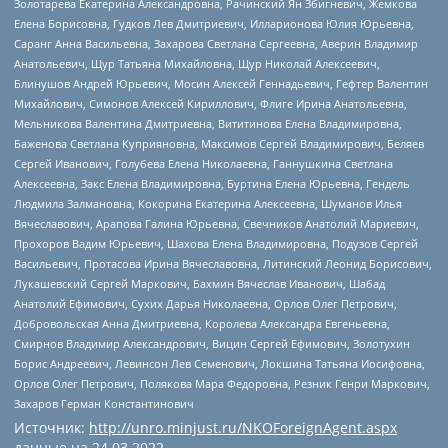
Золотарева Екатерина Александровна, Рачинский Ян Збигневич, Жемкова
Елена Борисовна, Гудков Лев Дмитриевич, Илларионова Юлия Юрьевна,
Саранг Анна Васильевна, Захарова Светлана Сергеевна, Аверин Владимир
Анатольевич, Щур Татьяна Михайловна, Щур Николай Алексеевич,
Блинушов Андрей Юрьевич, Мосин Алексей Геннадьевич, Гефтер Валентин
Михайлович, Симонов Алексей Кириллович, Флиге Ирина Анатольевна,
Мельникова Валентина Дмитриевна, Вититинова Елена Владимировна,
Баженова Светлана Куприяновна, Максимов Сергей Владимирович, Беляев
Сергей Иванович, Голубева Елена Николаевна, Ганнушкина Светлана
Алексеевна, Закс Елена Владимировна, Буртина Елена Юрьевна, Гендель
Людмила Залмановна, Кокорина Екатерина Алексеевна, Шуманов Илья
Вячеславович, Арапова Галина Юрьевна, Свечников Анатолий Мариевич,
Прохоров Вадим Юрьевич, Шахова Елена Владимировна, Подузов Сергей
Васильевич, Протасова Ирина Вячеславовна, Литинский Леонид Борисович,
Лукашевский Сергей Маркович, Бахмин Вячеслав Иванович, Шабад
Анатолий Ефимович, Сухих Дарья Николаевна, Орлов Олег Петрович,
Добровольская Анна Дмитриевна, Королева Александра Евгеньевна,
Смирнов Владимир Александрович, Вицин Сергей Ефимович, Золотухин
Борис Андреевич, Левинсон Лев Семенович, Локшина Татьяна Иосифовна,
Орлов Олег Петрович, Полякова Мара Федоровна, Резник Генри Маркович,
Захаров Герман Константинович
Источник:
http://unro.minjust.ru/NKOForeignAgent.aspx
данные на
24.03.2022