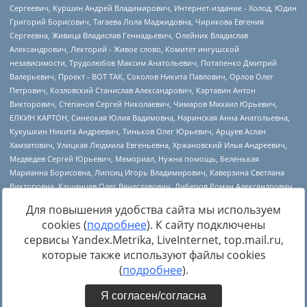
Для повышения удобства сайта мы используем
cookies (
подробнее
). К сайту подключены
сервисы Yandex.Metrika, LiveInternet, top.mail.ru,
Источник:
https://minjust.gov.ru/uploaded/files/reestr-
которые также используют файлы cookies
inostrannyih-agentov-22-03-2024.pdf
данные на
22.03.2024
(
подробнее
).
Я согласен/согласна