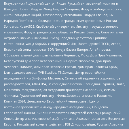
Всеукраинский духовный центр , Риддл, Русский антивоенный комитет в
Швеции, Проект Медуза, Фонд Андрея Сахарова, Форум свободной России,
Лига Свободных Наций, Transparеncy International, Форум Свободных
Народов ПостРоссии, Солидарность с гражданским движением в России –
Solidarus, КрымSOS, Свободный университет, Институт государственного
управления, Форум гражданского общества Россия, Беллона, Союз жителей
островов Тисима и Хабомаи, Съезд народных депутатов, Гринпис
Интернешнл, Фонд борьбы с коррупцией Инк, Завет церквей TCCN, Агора,
Всемирный фонд природы, BDR Novaja Gazeta-Europe, Алтай проект,
Образовательный дом прав человека Чернигов, Фонд Дом Прав Человека,
Белорусский дом прав человека имени Бориса Звозскова, Дом прав
человека Тбилиси, Дом прав человека Ереван, Дом прав человека Крым,
Центр дикого лосося, TVR Studios, ТВ Дождь, Центр европейских
исследований им Вилфрида Мартенса, Сетевое объединение журналистов
расследователей, АЛЛАТРА, За свободную Россию, Свободная Бурятия, Uralic,
UnKremlin, Международная федерация транспортных рабочих, ИстЧам
Финланд, Гудзоновский институт, Фонд Демократического Развития,
Комитет-2024, Центрально-Европейский университет, Центр
восточноевропейских и международных исследований, Общество
Сторожевой башни, Библии и трактатов Свидетелей Иеговы, Гражданский
Совет, Центр анализа европейской политики, Академическая сеть Восточная
Европа, Российский комитет действия, РЭНД корпорейшн, Русская Америка