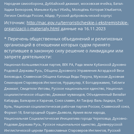
Народная самооборона, Дуббайский джамаат, московская ячейка, Батал-
Хаджи Белхороев, Маньяки Культ Убийц, Молодёжь Которая Улыбается,
Легион Свобода России, Айдар, Русский добровольческий корпус
Источник:
http://nac.gov.ru/terroristicheskie-i-ekstremistskie-
organizacii-i-materialy.html
данные на
16.11.2023
* Перечень общественных объединений и религиозных
организаций в отношении которых судом принято
вступившее в законную силу решение о ликвидации или
запрете деятельности:
Национал-большевистская партия, ВЕК РА, Рада земли Кубанской Духовно
Родовой Державы Русь, Община Духовного Управления Асгардской Веси
Беловодья, Славянская Община Капища Веды Перуна, Мужская Духовная
Семинария Староверов-Инглингов, Нурджулар, К Богодержавию, Таблиги
Джамаат, Свидетели Иеговы, Русское национальное единство, Национал-
социалистическое общество, Джамаат мувахидов, Объединенный Вилайат
Кабарды, Балкарии и Карачая, Союз славян, Ат-Такфир Валь-Хиджра, Пит
Буль, Национал-социалистическая рабочая партия России, Славянский союз,
Формат-18, Благородный Орден Дьявола, Армия воли народа,
Национальная Социалистическая Инициатива города Череповца, Духовно-
Родовая Держава Русь, Русское национальное единство, Древнерусской
Инглистической церкви Православных Староверов-Инглингов, Русский