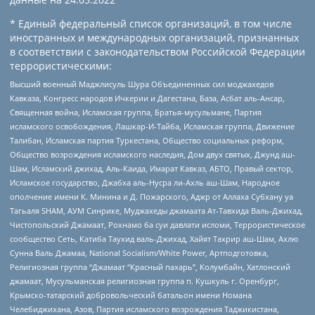
* Единый федеральный список организаций, в том числе
иностранных и международных организаций, признанных
в соответствии с законодательством Российской Федерации
террористическими:
Высший военный Маджлисуль Шура Объединенных сил моджахедов
Кавказа, Конгресс народов Ичкерии и Дагестана, База, Асбат аль-Ансар,
Священная война, Исламская группа, Братья-мусульмане, Партия
исламского освобождения, Лашкар-И-Тайба, Исламская группа, Движение
Талибан, Исламская партия Туркестана, Общество социальных реформ,
Общество возрождения исламского наследия, Дом двух святых, Джунд аш-
Шам, Исламский джихад, Аль-Каида, Имарат Кавказ, АБТО, Правый сектор,
Исламское государство, Джабха аль-Нусра ли-Ахль аш-Шам, Народное
ополчение имени К. Минина и Д. Пожарского, Аджр от Аллаха Субхану уа
Тагьаля SHAM, АУМ Синрике, Муджахеды джамаата Ат-Тавхида Валь-Джихад,
Чистопольский Джамаат, Рохнамо ба суи давлати исломи, Террористическое
сообщество Сеть, Катиба Таухид валь-Джихад, Хайят Тахрир аш-Шам, Ахлю
Сунна Валь Джамаа, National Socialism/White Power, Артподготовка,
Религиозная группа “Джамаат “Красный пахарь”, Колумбайн, Хатлонский
джамаат, Мусульманская религиозная группа п. Кушкуль г. Оренбург,
Крымско-татарский добровольческий батальон имени Номана
Челебиджихана, Азов, Партия исламского возрождения Таджикистана,