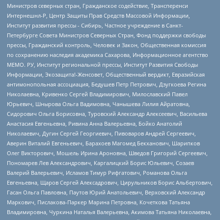
Министров северных стран, Гражданское содействие, Трансперенси
Интернешнл-Р, Центр Защиты Прав Средств Массовой Информации,
Институт развития прессы - Сибирь, Частное учреждение в Санкт-
Петербурге Совета Министров Северных Стран, Фонд поддержки свободы
прессы, Гражданский контроль, Человек и Закон, Общественная комиссия
по сохранению наследия академика Сахарова, Информационное агентство
МЕМО. РУ, Институт региональной прессы, Институт Развития Свободы
Информации, Экозащита!-Женсовет, Общественный вердикт, Евразийская
антимонопольная ассоциация, Бедушев Петр Петрович, Дзугкоева Регина
Николаевна, Кривенко Сергей Владимирович, Милославский Павел
Юрьевич, Шнырова Ольга Вадимовна, Чанышева Лилия Айратовна,
Сидорович Ольга Борисовна, Туровский Александр Алексеевич, Васильева
Анастасия Евгеньевна, Ривина Анна Валерьевна, Бойко Анатолий
Николаевич, Дугин Сергей Георгиевич, Пивоваров Андрей Сергеевич,
Аверин Виталий Евгеньевич, Барахоев Магомед Бекханович, Шарипков
Олег Викторович, Мошель Ирина Ароновна, Шведов Григорий Сергеевич,
Пономарев Лев Александрович, Каргалицкий Борис Юльевич, Созаев
Валерий Валерьевич, Исламов Тимур Рифгатович, Романова Ольга
Евгеньевна, Щаров Сергей Алексадрович, Цирульников Борис Альбертович,
Гасан Ольга Павловна, Паутов Юрий Анатольевич, Верховский Александр
Маркович, Пислакова-Паркер Марина Петровна, Кочеткова Татьяна
Владимировна, Чуркина Наталья Валерьевна, Акимова Татьяна Николаевна,