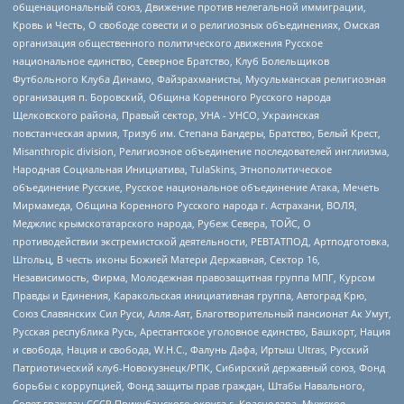
общенациональный союз, Движение против нелегальной иммиграции,
Кровь и Честь, О свободе совести и о религиозных объединениях, Омская
организация общественного политического движения Русское
национальное единство, Северное Братство, Клуб Болельщиков
Футбольного Клуба Динамо, Файзрахманисты, Мусульманская религиозная
организация п. Боровский, Община Коренного Русского народа
Щелковского района, Правый сектор, УНА - УНСО, Украинская
повстанческая армия, Тризуб им. Степана Бандеры, Братство, Белый Крест,
Misanthropic division, Религиозное объединение последователей инглиизма,
Народная Социальная Инициатива, TulaSkins, Этнополитическое
объединение Русские, Русское национальное объединение Атака, Мечеть
Мирмамеда, Община Коренного Русского народа г. Астрахани, ВОЛЯ,
Меджлис крымскотатарского народа, Рубеж Севера, ТОЙС, О
противодействии экстремистской деятельности, РЕВТАТПОД, Артподготовка,
Штольц, В честь иконы Божией Матери Державная, Сектор 16,
Независимость, Фирма, Молодежная правозащитная группа МПГ, Курсом
Правды и Единения, Каракольская инициативная группа, Автоград Крю,
Союз Славянских Сил Руси, Алля-Аят, Благотворительный пансионат Ак Умут,
Русская республика Русь, Арестантское уголовное единство, Башкорт, Нация
и свобода, Нация и свобода, W.H.С., Фалунь Дафа, Иртыш Ultras, Русский
Патриотический клуб-Новокузнецк/РПК, Сибирский державный союз, Фонд
борьбы с коррупцией, Фонд защиты прав граждан, Штабы Навального,
Совет граждан СССР Прикубанского округа г. Краснодара, Мужское