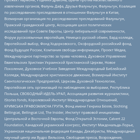
извлечения органов, Фалунь Дафа, Друзья Фалуньгун, Фалуньгун, Коалиция
по расследованию преследования в отношении Фалуньгун в Китае,
Всемирная организация по расследованию преследований Фалуньгун,
Пражский гражданский центр, Ассоциация школ политических
исследований при Совете Европы, Центр либеральной современности,
Форум русскоязычных европейцев, Немецко-русский обмен, Бард колледж,
Европейский выбор, Фонд Ходорковского, Оксфордский российский фонд,
Фонд Будущее России, Компания свободы информации, Проект Медиа,
Международное партнерство за права человека, Духовное Управление
Евангельских Христиан Украинской Христианской Церкви, Новое
Поколение, Духовное Учебное Заведение Международный Библейский
Колледж, Международное христианское движение, Всемирный Институт
Саентологических Предприятий, Церковь Духовной Технологии,
Европейская сеть организаций по наблюдению за выборами, Республика
Польша, СВОБОДНЫЙ ИДЕЛЬ-УРАЛ, Ассоциация развития журналистики,
IStories fonds, Королевский Институт Международных Отношений,
КРИМСЬКА ПРАВОЗАХИСНА ГРУПА, Фонд имени Генриха Бёлля, Stichting
Bellingcat, Bellingcat Ltd, The Insider, Институт правовой инициативы
Центральной и Восточной Европы, Фонд Открытой Эстонии, Calvert 22
Foundation, Канадский украинский конгресс, Институт Макдональда-Лорье,
Украинская национальная федерация Канады, Декабристы, Международный
научный центр им Вудро Вильсона, Свободная пресса, Возрождение,