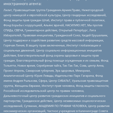
иностранного агента:
Лилит, Правозащитная группа Гражданин.Армия.Право, Нижегородский
центр немецкой и европейской культуры, Центр гендерных исследований,
Фонд защиты прав граждан Штаб, Институт права и публичной политики,
Фонд борьбы с коррупцией, Альянс врачей, НАСИЛИЮ.НЕТ, Мы против
СПИДа, СВЕЧА, Гуманитарное действие, Открытый Петербург, Лига
Избирателей, Правовая инициатива, Гражданский Союз, Хасдей Ерушалаим,
Центр поддержки и содействия развитию средств массовой информации,
Горячая Линия, В защиту прав заключенных, Институт глобализации и
социальных движений, Центр социально-информационных инициатив
Действие, Благотворительный фонд охраны здоровья и защиты прав
граждан, Благотворительный фонд помощи осужденным и их семьям, Фонд
Тольятти, Новое время, Серебряная тайга, Так-Так-Так, Сова, центр Анна,
Проект Апрель, Самарская губерния, Эра здоровья, Мемориал,
Аналитический Центр Юрия Левады, Издательство Парк Гагарина, Фонд
имени Андрея Рылькова, Сфера, Центр СИБАЛЬТ, Уральская правозащитная
группа, Женщины Евразии, Институт прав человека, Фонд защиты гласности,
Российский исследовательский центр по правам человека,
Дальневосточный центр развития гражданских инициатив и социального
партнерства, Гражданское действие, Центр независимых социологических
исследований, Сутяжник, АКАДЕМИЯ ПО ПРАВАМ ЧЕЛОВЕКА, Центр развития
некоммерческих организаций, Частное учреждение в Калининграде Совета