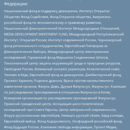
Федерации:
Национальный фонд в поддержку демократии, Институт Открытое
Общество Фонд Содействия, Фонд Открытое общество, Американо-
российский фонд по экономическому и правовому развитию,
Национальный Демократический Институт Международных Отношений,
MEDIA DEVELOPMENT INVESTMENT FUND, Международный Республиканский
Институт, Открытая Россия, Институт современной России, Черноморский
фонд регионального сотрудничества, Европейская Платформа за
Демократические Выборы, Международный центр электоральных
исследований, Германский фонд Маршалла Соединенных Штатов,
Тихоокеанский центр защиты окружающей среды и природных ресурсов,
Свободная Россия, Всемирный конгресс украинцев, Атлантический совет,
Человек в беде, Европейский фонд за демократию, Джеймстаунский фонд,
Прожект Хармони, Родники дракона, Врачи против насильственного
извлечения органов, Фалунь Дафа, Друзья Фалуньгун, Фалуньгун, Коалиция
по расследованию преследования в отношении Фалуньгун в Китае,
Всемирная организация по расследованию преследований Фалуньгун,
Пражский гражданский центр, Ассоциация школ политических
исследований при Совете Европы, Центр либеральной современности,
Форум русскоязычных европейцев, Немецко-русский обмен, Бард колледж,
Европейский выбор, Фонд Ходорковского, Оксфордский российский фонд,
Фонд Будущее России, Компания свободы информации, Проект Медиа,