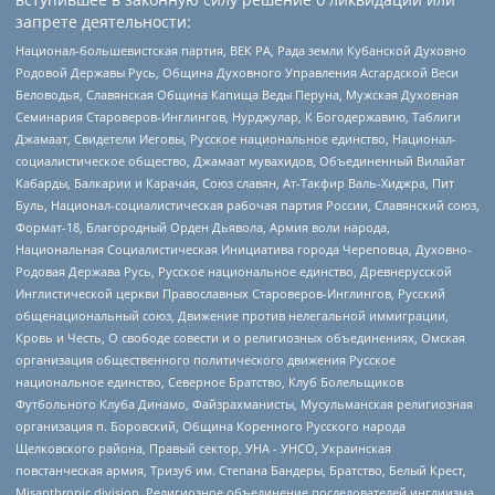
запрете деятельности:
Национал-большевистская партия, ВЕК РА, Рада земли Кубанской Духовно
Родовой Державы Русь, Община Духовного Управления Асгардской Веси
Беловодья, Славянская Община Капища Веды Перуна, Мужская Духовная
Семинария Староверов-Инглингов, Нурджулар, К Богодержавию, Таблиги
Джамаат, Свидетели Иеговы, Русское национальное единство, Национал-
социалистическое общество, Джамаат мувахидов, Объединенный Вилайат
Кабарды, Балкарии и Карачая, Союз славян, Ат-Такфир Валь-Хиджра, Пит
Буль, Национал-социалистическая рабочая партия России, Славянский союз,
Формат-18, Благородный Орден Дьявола, Армия воли народа,
Национальная Социалистическая Инициатива города Череповца, Духовно-
Родовая Держава Русь, Русское национальное единство, Древнерусской
Инглистической церкви Православных Староверов-Инглингов, Русский
общенациональный союз, Движение против нелегальной иммиграции,
Кровь и Честь, О свободе совести и о религиозных объединениях, Омская
организация общественного политического движения Русское
национальное единство, Северное Братство, Клуб Болельщиков
Футбольного Клуба Динамо, Файзрахманисты, Мусульманская религиозная
организация п. Боровский, Община Коренного Русского народа
Щелковского района, Правый сектор, УНА - УНСО, Украинская
повстанческая армия, Тризуб им. Степана Бандеры, Братство, Белый Крест,
Misanthropic division, Религиозное объединение последователей инглиизма,