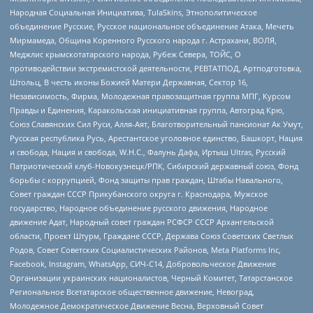
Народная Социальная Инициатива, TulaSkins, Этнополитическое
объединение Русские, Русское национальное объединение Атака, Мечеть
Мирмамеда, Община Коренного Русского народа г. Астрахани, ВОЛЯ,
Меджлис крымскотатарского народа, Рубеж Севера, ТОЙС, О
противодействии экстремистской деятельности, РЕВТАТПОД, Артподготовка,
Штольц, В честь иконы Божией Матери Державная, Сектор 16,
Независимость, Фирма, Молодежная правозащитная группа МПГ, Курсом
Правды и Единения, Каракольская инициативная группа, Автоград Крю,
Союз Славянских Сил Руси, Алля-Аят, Благотворительный пансионат Ак Умут,
Русская республика Русь, Арестантское уголовное единство, Башкорт, Нация
и свобода, Нация и свобода, W.H.С., Фалунь Дафа, Иртыш Ultras, Русский
Патриотический клуб-Новокузнецк/РПК, Сибирский державный союз, Фонд
борьбы с коррупцией, Фонд защиты прав граждан, Штабы Навального,
Совет граждан СССР Прикубанского округа г. Краснодара, Мужское
государство, Народное объединение русского движения, Народное
движение Адат, Народный совет граждан РСФСР СССР Архангельской
области, Проект Штурм, Граждане СССР, Держава Союз Советских Светлых
Родов, Совет Советских Социалистических Районов, Meta Platforms Inc,
Facebook, Instagram, WhatsApp, СИЧ-С14, Добровольческое Движение
Организации украинских националистов, Черный Комитет, Татарстанское
Региональное Всетатарское общественное движение, Невоград,
Молодежное Демократическое Движение Весна, Верховный Совет