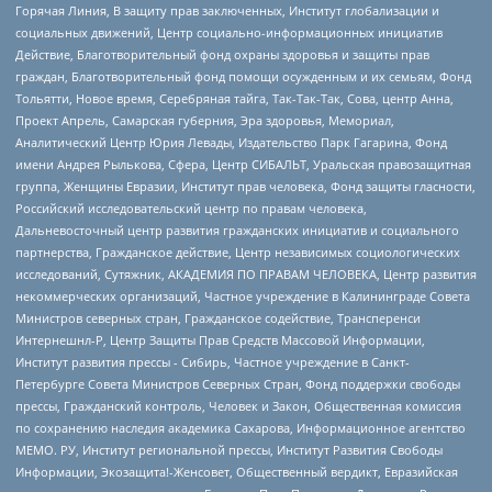
Горячая Линия, В защиту прав заключенных, Институт глобализации и
социальных движений, Центр социально-информационных инициатив
Действие, Благотворительный фонд охраны здоровья и защиты прав
граждан, Благотворительный фонд помощи осужденным и их семьям, Фонд
Тольятти, Новое время, Серебряная тайга, Так-Так-Так, Сова, центр Анна,
Проект Апрель, Самарская губерния, Эра здоровья, Мемориал,
Аналитический Центр Юрия Левады, Издательство Парк Гагарина, Фонд
имени Андрея Рылькова, Сфера, Центр СИБАЛЬТ, Уральская правозащитная
группа, Женщины Евразии, Институт прав человека, Фонд защиты гласности,
Российский исследовательский центр по правам человека,
Дальневосточный центр развития гражданских инициатив и социального
партнерства, Гражданское действие, Центр независимых социологических
исследований, Сутяжник, АКАДЕМИЯ ПО ПРАВАМ ЧЕЛОВЕКА, Центр развития
некоммерческих организаций, Частное учреждение в Калининграде Совета
Министров северных стран, Гражданское содействие, Трансперенси
Интернешнл-Р, Центр Защиты Прав Средств Массовой Информации,
Институт развития прессы - Сибирь, Частное учреждение в Санкт-
Петербурге Совета Министров Северных Стран, Фонд поддержки свободы
прессы, Гражданский контроль, Человек и Закон, Общественная комиссия
по сохранению наследия академика Сахарова, Информационное агентство
МЕМО. РУ, Институт региональной прессы, Институт Развития Свободы
Информации, Экозащита!-Женсовет, Общественный вердикт, Евразийская