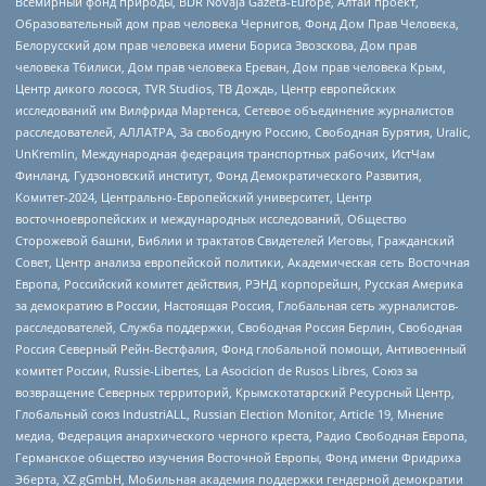
Всемирный фонд природы, BDR Novaja Gazeta-Europe, Алтай проект,
Образовательный дом прав человека Чернигов, Фонд Дом Прав Человека,
Белорусский дом прав человека имени Бориса Звозскова, Дом прав
человека Тбилиси, Дом прав человека Ереван, Дом прав человека Крым,
Центр дикого лосося, TVR Studios, ТВ Дождь, Центр европейских
исследований им Вилфрида Мартенса, Сетевое объединение журналистов
расследователей, АЛЛАТРА, За свободную Россию, Свободная Бурятия, Uralic,
UnKremlin, Международная федерация транспортных рабочих, ИстЧам
Финланд, Гудзоновский институт, Фонд Демократического Развития,
Комитет-2024, Центрально-Европейский университет, Центр
восточноевропейских и международных исследований, Общество
Сторожевой башни, Библии и трактатов Свидетелей Иеговы, Гражданский
Совет, Центр анализа европейской политики, Академическая сеть Восточная
Европа, Российский комитет действия, РЭНД корпорейшн, Русская Америка
за демократию в России, Настоящая Россия, Глобальная сеть журналистов-
расследователей, Служба поддержки, Свободная Россия Берлин, Свободная
Россия Северный Рейн-Вестфалия, Фонд глобальной помощи, Антивоенный
комитет России, Russie-Libertes, La Asocicion de Rusos Libres, Союз за
возвращение Северных территорий, Крымскотатарский Ресурсный Центр,
Глобальный союз IndustriALL, Russian Election Monitor, Article 19, Мнение
медиа, Федерация анархического черного креста, Радио Свободная Европа,
Германское общество изучения Восточной Европы, Фонд имени Фридриха
Эберта, XZ gGmbH, Мобильная академия поддержки гендерной демократии