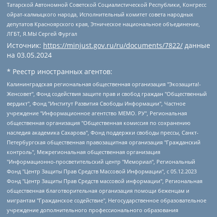
Татарской Автономной Советской Социалистической Республики, Конгресс
ойрат-калмыцкого народа, Исполнительный комитет совета народных
депутатов Красноярского края, Этническое национальное объединение,
ЛГБТ, Я.МЫ Сергей Фургал
Источник:
https://minjust.gov.ru/ru/documents/7822/
данные
на
03.05.2024
* Реестр иностранных агентов:
Калининградская региональная общественная организация "Экозащита!-Женсовет", Фонд содействия защите прав и свобод граждан "Общественный вердикт", Фонд "Институт Развития Свободы Информации", Частное учреждение "Информационное агентство МЕМО. РУ", Региональная общественная организация "Общественная комиссия по сохранению наследия академика Сахарова", Фонд поддержки свободы прессы, Санкт-Петербургская общественная правозащитная организация "Гражданский контроль", Межрегиональная общественная организация "Информационно-просветительский центр "Мемориал", Региональный Фонд "Центр Защиты Прав Средств Массовой Информации", с 05.12.2023 Фонд "Центр Защиты Прав Средств массовой информации", Региональная общественная благотворительная организация помощи беженцам и мигрантам "Гражданское содействие", Негосударственное образовательное учреждение дополнительного профессионального образования (повышение квалификации) специалистов "АКАДЕМИЯ ПО ПРАВАМ ЧЕЛОВЕКА", Свердловская региональная общественная организация "Сутяжник", Автономная некоммерческая организация "Центр независимых социологических исследований", Союз общественных объединений "Российский исследовательский центр по правам человека", Региональное общественное учреждение научно-информационный центр "МЕМОРИАЛ", Некоммерческая организация "Фонд защиты гласности", Автономная некоммерческая организация "Институт прав человека", Городская общественная организация "Екатеринбургское общество "МЕМОРИАЛ", Городская общественная организация "Рязанское историко-просветительское и правозащитное общество "Мемориал" (Рязанский Мемориал), Челябинский региональный орган общественной самодеятельности – женское общественное объединение "Женщины Евразии", Челябинский региональный орган общественной самодеятельности "Уральская правозащитная группа", Фонд содействия защите здоровья и социальной справедливости имени Андрея Рылькова, Автономная Некоммерческая Организация "Аналитический Центр Юрия Левады", Автономная некоммерческая организация социальной поддержки населения "Проект Апрель", Региональная общественная организация помощи женщинам и детям, находящимся в кризисной ситуации "Информационно-методический центр "Анна", Фонд содействия развитию массовых коммуникаций и правовому просвещению "Так-так-Так", Фонд содействия устойчивому развитию "Серебряная тайга", Свердловский региональный общественный фонд социальных проектов "Новое время", "Idel.Реалии", Кавказ.Реалии, Крым.Реалии, Телеканал Настоящее Время, Татаро-башкирская служба Радио Свобода (Azatliq Radiosi), Радио Свободная Европа/Радио Свобода (PCE/PC), "Сибирь.Реалии", "Фактограф", Благотворительный фонд помощи осужденным и их семьям, Автономная некоммерческая организация "Институт глобализации и социальных движений", Фонд "В защиту прав заключенных", Частное учреждение "Центр поддержки и содействия развитию средств массовой информации", Пензенский региональный общественный благотворительный фонд "Гражданский союз", "Север.Реалии", Некоммерческая организация Фонд "Правовая инициатива", Общество с ограниченной ответственностью "Радио Свободная Европа/Радио Свобода", Чешское информационное агентство "MEDIUM-ORIENT", Красноярская региональная общественная организация "Мы против СПИДа", Камалягин Денис Николаевич, Маркелов Сергей Евгеньевич, Пономарев Лев Александрович, Савицкая Людмила Алексеевна, Автономная некоммерческая организация "Центр по работе с проблемой насилия "НАСИЛИЮ.НЕТ", Межрегиональный профессиональный союз работников здравоохранения "Альянс врачей", Юридическое лицо, зарегистрированное в Латвийской Республике, SIA "Medusa Project" (регистрационный номер 40103797863, дата регистрации 10.06.2014), Некоммерческая организация "Фонд по борьбе с коррупцией", Автономная некоммерческая организация "Институт права и публичной политики", Баданин Роман Сергеевич, Гликин Максим Александрович, Железнова Мария Михайловна, Лукьянова Юлия Сергеевна, Маетная Елизавета Витальевна, Маняхин Петр Борисович, Чуракова Ольга Владимировна, Ярош Юлия Петровна, Юридическое лицо "The Insider SIA", зарегистрированное в Риге, Латвийская Республика (дата регистрации 26.06.2015), являющееся администратором доменного имени интернет-издания "The Insider SIA", https://theins.ru, Постернак Алексей Евгеньевич, Рубин Михаил Аркадьевич, Анин Роман Александрович, Юридическое лицо Istories fonds, зарегистрированное в Латвийской Республике (регистрационный номер 50008295751, дата регистрации 24.02.2020), Великовский Дмитрий Александрович, Долинина Ирина Николаевна, Мароховская Алеся Алексеевна, Шлейнов Роман Юрьевич, Шмагун Олеся Валентиновна, Общество с ограниченной ответственностью "Альтаир 2021", Общество с ограниченной ответственностью "Вега 2021", Общество с ограниченной ответственностью "Главный редактор 2021", Общество с ограниченной ответственностью "Ромашки монолит", Важенков Артем Валерьевич, Ивановская областная общественная организация "Центр гендерных исследований", Гурман Юрий Альбертович, Медиапроект "ОВД-Инфо", Егоров Владимир Владимирович, Жилинский Владимир Александрович, Общество с ограниченной ответственностью "ЗП", Иванова София Юрьевна, Карезина Инна Павловна, Кильтау Екатерина Викторовна, Петров Алексей Викторович, Пискунов Сергей Евгеньевич, Смирнов Сергей Сергеевич, Тихонов Михаил Сергеевич, Общество с ограниченной ответственностью "ЖУРНАЛИСТ-ИНОСТРАННЫЙ АГЕНТ", Арапова Галина Юрьевна, Вольтская Татьяна Анатольевна, Американская компания "Mason G.E.S. Anonymous Foundation" (США), являющаяся владельцем интернет-издания https://mnews.world/, Компания "Stichting Bellingcat", зарегистрированная в Нидерландах (дата регистрации 11.07.2018), Захаров Андрей Вячеславович, Клепиковская Екатерина Дмитриевна, Общество с ограниченной ответственностью "МЕМО", Перл Роман Александрович, Симонов Евгений Алексеевич, Соловьева Елена Анатольевна, Сотников Даниил Владимирович, Сурначева Елизавета Дмитриевна, Автономная некоммерческая организация по защите прав человека и информированию населения "Якутия – Наше Мнение", Общество с ограниченной ответственностью "Москоу диджитал медиа", с 26.01.2023 Общество с ограниченной ответственностью "Чайка Белые сады", Ветошкина Валерия Валерьевна, Заговора Максим Александрович, Межрегиональное общественное движение "Российская ЛГБТ - сеть", Оленичев Максим Владимирович, Павлов Иван Юрьевич, Скворцова Елена Сергеевна, Общество с ограниченной ответственностью "Как бы инагент", Кочетков Игорь Викторович, Общество с ограниченной ответственностью "Честные выборы", Еланчик Олег Александрович, Общество с ограниченной ответственностью "Нобелевский призыв", Гималова Регина Эмилевна, Григорьев Андрей Валерьевич, Григорьева Алина Александровна, Ассоциация по содействию защите прав призывников, альтернативнослужащих и военнослужащих "Правозащитная группа "Гражданин.Армия.Право", Хисамова Регина Фаритовна, Автономная некоммерческая организация по реализации социально-правовых программ "Лилит", Дальневосточное общественное движение "Маяк", Санкт-Петербургская ЛГБТ-инициативная группа "Выход", Инициативная группа ЛГБТ+ "Реверс", Алексеев Андрей Викторович, Бекбулатова Таисия Львовна, Беляев Иван Михайлович, Владыкина Елена Сергеевна, Гельман Марат Александрович, Никульшина Вероника Юрьевна, Толоконникова Надежда Андреевна, Шендерович Виктор Анатольевич, Общество с ограниченной ответственностью "Данное сообщение", Общество с ограниченной ответственностью Издательский дом "Новая глава", Айнбиндер Александра Александровна, Московский комьюнити-центр для ЛГБТ+инициатив, Благотворительный фонд развития филантропии, Deutsche Welle (Германия, Kurt-Schumacher-Strasse 3, 53113 Bonn), Борзунова Мария Михайловна, Воробьев Виктор Викторович, Голубева Анна Львовна, Константинова Алла Михайловна, Малкова Ирина Владимировна, Мурадов Мурад Абдулгалимович, Осетинская Елизавета Николаевна, Понасенков Евгений Николаевич, Ганапольский Матвей Юрьевич, Киселев Евгений Алексеевич, Борухович Ирина Григорьевна, Дремин Иван Тимофеевич, Дубровский Дмитрий Викторович, Красноярская региональная общественная организация поддержки и развития альтернативных образовательных технологий и межкультурных коммуникаций "ИНТЕРРА", Маяковская Екатерина Алексеевна, Фейгин Марк Захарович, Филимонов Андрей Викторович, Дзугкоева Регина Николаевна, Доброхотов Роман Александрович, Дудь Юрий Александрович, Елкин Сергей Владимирович, Кругликов Кирилл Игоревич, Сабунаева Мария Леонидовна, Семенов Алексей Владимирович, Шаинян Карен Багратович, Шульман Екатерина Михайловна, Асафьев Артур Валерьевич, Вахштайн Виктор Семенович, Венедиктов Алексей Алексеевич, Лушникова Екатерина Евгеньевна, Волков Леонид Михайлович, Невзоров Александр Глебович, Пархоменко Сергей Борисович, Сироткин Ярослав Николаевич, Кара-Мурза Владимир Владимирович, Баранова Наталья Владимировна, Гозман Леонид Яковлевич, Кагарлицкий Борис Юльевич, Климарев Михаил Валерьевич, Милов Владимир Станиславович, Автономная некоммерческая организация Краснодарский центр современного искусства "Типография", Моргенштерн Алишер Тагирович, Соболь Любовь Эдуардовна, Общество с ограниченной ответственностью "ЛИЗА НОРМ", Каспаров Гарри Кимович, Ходорковский Михаил Борисович, Общество с ограниченной ответственностью "Апрельские тезисы", Данилович Ирина Брониславовна, Кашин Олег Владимирович, Петров Николай Владимирович, Пивоваров Алексей Владимирович, Соколов Михаил Владимирович, Цветкова Юлия Владимировна, Чичваркин Евгений Александрович, Комитет против пыток/Команда против пыток, Общество с ограниченной ответственностью "Первый научный", Общество с ограниченной ответственностью "Вертолет и ко", Белоцерковская Вероника Борисовна, Кац Максим Евгеньевич, Лазарева Татьяна Юрьевна, Шаведдинов Руслан Табризович, Яшин Илья Валерьевич, Общество с ограниченной ответственностью "Иноагент ААВ", Алешковский Дмитрий Петрович, Альбац Евгения Марковна, Быков Дмитрий Львович, Галямина Юлия Евгеньевна, Лойко Сергей Леонидович, Мартынов Кирилл Константинович, Медведев Сергей Александрович, Крашенинников Федор Геннадиевич, Гордеева Катерина Вл