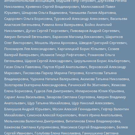
антимонопольная ассоциация, Бедушев Петр Петрович, Дзугкоева Регина
Николаевна, Кривенко Сергей Владимирович, Милославский Павел
Юрьевич, Шнырова Ольга Вадимовна, Чанышева Лилия Айратовна,
Сидорович Ольга Борисовна, Туровский Александр Алексеевич, Васильева
Анастасия Евгеньевна, Ривина Анна Валерьевна, Бойко Анатолий
Николаевич, Дугин Сергей Георгиевич, Пивоваров Андрей Сергеевич,
Аверин Виталий Евгеньевич, Барахоев Магомед Бекханович, Шарипков
Олег Викторович, Мошель Ирина Ароновна, Шведов Григорий Сергеевич,
Пономарев Лев Александрович, Каргалицкий Борис Юльевич, Созаев
Валерий Валерьевич, Исламов Тимур Рифгатович, Романова Ольга
Евгеньевна, Щаров Сергей Алексадрович, Цирульников Борис Альбертович,
Гасан Ольга Павловна, Паутов Юрий Анатольевич, Верховский Александр
Маркович, Пислакова-Паркер Марина Петровна, Кочеткова Татьяна
Владимировна, Чуркина Наталья Валерьевна, Акимова Татьяна Николаевна,
Золотарева Екатерина Александровна, Рачинский Ян Збигневич, Жемкова
Елена Борисовна, Гудков Лев Дмитриевич, Илларионова Юлия Юрьевна,
Саранг Анна Васильевна, Захарова Светлана Сергеевна, Аверин Владимир
Анатольевич, Щур Татьяна Михайловна, Щур Николай Алексеевич,
Блинушов Андрей Юрьевич, Мосин Алексей Геннадьевич, Гефтер Валентин
Михайлович, Симонов Алексей Кириллович, Флиге Ирина Анатольевна,
Мельникова Валентина Дмитриевна, Вититинова Елена Владимировна,
Баженова Светлана Куприяновна, Максимов Сергей Владимирович, Беляев
Сергей Иванович, Голубева Елена Николаевна, Ганнушкина Светлана