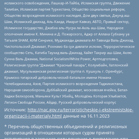
исламского освобождения, Лашкар-И-Тайба, Исламская группа, Движение
Талибан, Исламская партия Туркестана, Общество социальных реформ,
Общество возрождения исламского наследия, Дом двух святых, Джунд аш-
Шам, Исламский джихад, Аль-Каида, Имарат Кавказ, АБТО, Правый сектор,
Исламское государство, Джабха аль-Нусра ли-Ахль аш-Шам, Народное
ополчение имени К. Минина и Д. Пожарского, Аджр от Аллаха Субхану уа
Тагьаля SHAM, АУМ Синрике, Муджахеды джамаата Ат-Тавхида Валь-Джихад,
Чистопольский Джамаат, Рохнамо ба суи давлати исломи, Террористическое
сообщество Сеть, Катиба Таухид валь-Джихад, Хайят Тахрир аш-Шам, Ахлю
Сунна Валь Джамаа, National Socialism/White Power, Артподготовка,
Религиозная группа “Джамаат “Красный пахарь”, Колумбайн, Хатлонский
джамаат, Мусульманская религиозная группа п. Кушкуль г. Оренбург,
Крымско-татарский добровольческий батальон имени Номана
Челебиджихана, Азов, Партия исламского возрождения Таджикистана,
Народная самооборона, Дуббайский джамаат, московская ячейка, Батал-
Хаджи Белхороев, Маньяки Культ Убийц, Молодёжь Которая Улыбается,
Легион Свобода России, Айдар, Русский добровольческий корпус
Источник:
http://nac.gov.ru/terroristicheskie-i-ekstremistskie-
organizacii-i-materialy.html
данные на
16.11.2023
* Перечень общественных объединений и религиозных
организаций в отношении которых судом принято
вступившее в законную силу решение о ликвидации или