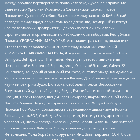
Международное партнерство за права человека, Духовное Управление
Евангельских Христиан Украинской Христианской Церкви, Новое
Поколение, Духовное Учебное Заведение Международный Библейский
Колледж, Международное христианское движение, Всемирный Институт
Саентологических Предприятий, Церковь Духовной Технологии,
Европейская сеть организаций по наблюдению за выборами, Республика
Польша, СВОБОДНЫЙ ИДЕЛЬ-УРАЛ, Ассоциация развития журналистики,
IStories fonds, Королевский Институт Международных Отношений,
КРИМСЬКА ПРАВОЗАХИСНА ГРУПА, Фонд имени Генриха Бёлля, Stichting
Bellingcat, Bellingcat Ltd, The Insider, Институт правовой инициативы
Центральной и Восточной Европы, Фонд Открытой Эстонии, Calvert 22
Foundation, Канадский украинский конгресс, Институт Макдональда-Лорье,
Украинская национальная федерация Канады, Декабристы, Международный
научный центр им Вудро Вильсона, Свободная пресса, Возрождение,
Всеукраинский духовный центр , Риддл, Русский антивоенный комитет в
Швеции, Проект Медуза, Фонд Андрея Сахарова, Форум свободной России,
Лига Свободных Наций, Transparеncy International, Форум Свободных
Народов ПостРоссии, Солидарность с гражданским движением в России –
Solidarus, КрымSOS, Свободный университет, Институт государственного
управления, Форум гражданского общества Россия, Беллона, Союз жителей
островов Тисима и Хабомаи, Съезд народных депутатов, Гринпис
Интернешнл, Фонд борьбы с коррупцией Инк, Завет церквей TCCN, Агора,