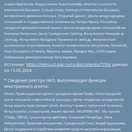
и миротворчества, Форум имени Льва Копелева, American Councils for
International Education, Cultural Vistas, Institute of International Education,
Антивоенное движение Антальи, Открытый диалог, Школа международных
отношений и государственной политики им Питера Мунка, Российско-
канадский демократический альянс, Школа международных отношений им
Нормана Патерсона, Центр Гражданских Свобод, Фонд Бориса Немцова за
Свободу, Фонд имени Фридриха Науманна за свободу, Феминистское
антивоенное сопротивление, Комитет независимости Ингушетии, Прометей,
Stop Occupation of Karelia, Вернись живым, Фридом Хаус, СОТА медиа,
Либерально-демократическая Лига Украины
Источник:
https://minjust.gov.ru/ru/documents/7756/
данные
на
13.05.2024
* Сведения реестра НКО, выполняющих функции
иностранного агента:
Лилит, Правозащитная группа Гражданин.Армия.Право, Нижегородский
центр немецкой и европейской культуры, Центр гендерных исследований,
Фонд защиты прав граждан Штаб, Институт права и публичной политики,
Фонд борьбы с коррупцией, Альянс врачей, НАСИЛИЮ.НЕТ, Мы против
СПИДа, СВЕЧА, Гуманитарное действие, Открытый Петербург, Лига
Избирателей, Правовая инициатива, Гражданский Союз, Хасдей Ерушалаим,
Центр поддержки и содействия развитию средств массовой информации,