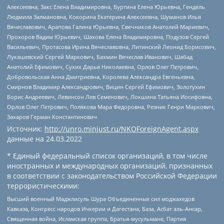
Алексеевна, Закс Елена Владимировна, Буртина Елена Юрьевна, Гендель
Людмила Залмановна, Кокорина Екатерина Алексеевна, Шуманов Илья
Вячеславович, Арапова Галина Юрьевна, Свечников Анатолий Мариевич,
Прохоров Вадим Юрьевич, Шахова Елена Владимировна, Подузов Сергей
Васильевич, Протасова Ирина Вячеславовна, Литинский Леонид Борисович,
Лукашевский Сергей Маркович, Бахмин Вячеслав Иванович, Шабад
Анатолий Ефимович, Сухих Дарья Николаевна, Орлов Олег Петрович,
Добровольская Анна Дмитриевна, Королева Александра Евгеньевна,
Смирнов Владимир Александрович, Вицин Сергей Ефимович, Золотухин
Борис Андреевич, Левинсон Лев Семенович, Локшина Татьяна Иосифовна,
Орлов Олег Петрович, Полякова Мара Федоровна, Резник Генри Маркович,
Захаров Герман Константинович
Источник:
http://unro.minjust.ru/NKOForeignAgent.aspx
данные на
24.03.2022
* Единый федеральный список организаций, в том числе
иностранных и международных организаций, признанных
в соответствии с законодательством Российской Федерации
террористическими:
Высший военный Маджлисуль Шура Объединенных сил моджахедов
Кавказа, Конгресс народов Ичкерии и Дагестана, База, Асбат аль-Ансар,
Священная война, Исламская группа, Братья-мусульмане, Партия