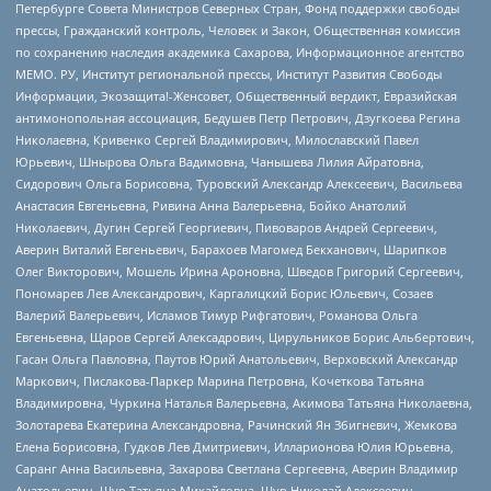
Петербурге Совета Министров Северных Стран, Фонд поддержки свободы
прессы, Гражданский контроль, Человек и Закон, Общественная комиссия
по сохранению наследия академика Сахарова, Информационное агентство
МЕМО. РУ, Институт региональной прессы, Институт Развития Свободы
Информации, Экозащита!-Женсовет, Общественный вердикт, Евразийская
антимонопольная ассоциация, Бедушев Петр Петрович, Дзугкоева Регина
Николаевна, Кривенко Сергей Владимирович, Милославский Павел
Юрьевич, Шнырова Ольга Вадимовна, Чанышева Лилия Айратовна,
Сидорович Ольга Борисовна, Туровский Александр Алексеевич, Васильева
Анастасия Евгеньевна, Ривина Анна Валерьевна, Бойко Анатолий
Николаевич, Дугин Сергей Георгиевич, Пивоваров Андрей Сергеевич,
Аверин Виталий Евгеньевич, Барахоев Магомед Бекханович, Шарипков
Олег Викторович, Мошель Ирина Ароновна, Шведов Григорий Сергеевич,
Пономарев Лев Александрович, Каргалицкий Борис Юльевич, Созаев
Валерий Валерьевич, Исламов Тимур Рифгатович, Романова Ольга
Евгеньевна, Щаров Сергей Алексадрович, Цирульников Борис Альбертович,
Гасан Ольга Павловна, Паутов Юрий Анатольевич, Верховский Александр
Маркович, Пислакова-Паркер Марина Петровна, Кочеткова Татьяна
Владимировна, Чуркина Наталья Валерьевна, Акимова Татьяна Николаевна,
Золотарева Екатерина Александровна, Рачинский Ян Збигневич, Жемкова
Елена Борисовна, Гудков Лев Дмитриевич, Илларионова Юлия Юрьевна,
Саранг Анна Васильевна, Захарова Светлана Сергеевна, Аверин Владимир
Анатольевич, Щур Татьяна Михайловна, Щур Николай Алексеевич,