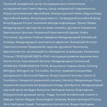
Пражский гражданский центр, Ассоциация школ политических
исследований при Совете Европы, Центр либеральной современности,
Форум русскоязычных европейцев, Немецко-русский обмен, Бард колледж,
Европейский выбор, Фонд Ходорковского, Оксфордский российский фонд,
Фонд Будущее России, Компания свободы информации, Проект Медиа,
Международное партнерство за права человека, Духовное Управление
Евангельских Христиан Украинской Христианской Церкви, Новое
Поколение, Духовное Учебное Заведение Международный Библейский
Колледж, Международное христианское движение, Всемирный Институт
Саентологических Предприятий, Церковь Духовной Технологии,
Европейская сеть организаций по наблюдению за выборами, Республика
Польша, СВОБОДНЫЙ ИДЕЛЬ-УРАЛ, Ассоциация развития журналистики,
IStories fonds, Королевский Институт Международных Отношений,
КРИМСЬКА ПРАВОЗАХИСНА ГРУПА, Фонд имени Генриха Бёлля, Stichting
Bellingcat, Bellingcat Ltd, The Insider, Институт правовой инициативы
Центральной и Восточной Европы, Фонд Открытой Эстонии, Calvert 22
Foundation, Канадский украинский конгресс, Институт Макдональда-Лорье,
Украинская национальная федерация Канады, Декабристы, Международный
научный центр им Вудро Вильсона, Свободная пресса, Возрождение,
Всеукраинский духовный центр , Риддл, Русский антивоенный комитет в
Швеции, Проект Медуза, Фонд Андрея Сахарова, Форум свободной России,
Лига Свободных Наций, Transparеncy International, Форум Свободных