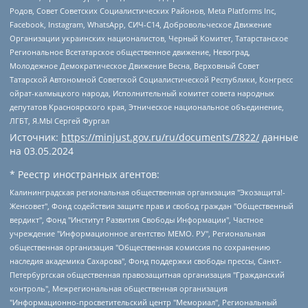
Родов, Совет Советских Социалистических Районов, Meta Platforms Inc,
Facebook, Instagram, WhatsApp, СИЧ-С14, Добровольческое Движение
Организации украинских националистов, Черный Комитет, Татарстанское
Региональное Всетатарское общественное движение, Невоград,
Молодежное Демократическое Движение Весна, Верховный Совет
Татарской Автономной Советской Социалистической Республики, Конгресс
ойрат-калмыцкого народа, Исполнительный комитет совета народных
депутатов Красноярского края, Этническое национальное объединение,
ЛГБТ, Я.МЫ Сергей Фургал
Источник:
https://minjust.gov.ru/ru/documents/7822/
данные
на
03.05.2024
* Реестр иностранных агентов:
Калининградская региональная общественная организация "Экозащита!-Женсовет", Фонд содействия защите прав и свобод граждан "Общественный вердикт", Фонд "Институт Развития Свободы Информации", Частное учреждение "Информационное агентство МЕМО. РУ", Региональная общественная организация "Общественная комиссия по сохранению наследия академика Сахарова", Фонд поддержки свободы прессы, Санкт-Петербургская общественная правозащитная организация "Гражданский контроль", Межрегиональная общественная организация "Информационно-просветительский центр "Мемориал", Региональный Фонд "Центр Защиты Прав Средств Массовой Информации", с 05.12.2023 Фонд "Центр Защиты Прав Средств массовой информации", Региональная общественная благотворительная организация помощи беженцам и мигрантам "Гражданское содействие", Негосударственное образовательное учреждение дополнительного профессионального образования (повышение квалификации) специалистов "АКАДЕМИЯ ПО ПРАВАМ ЧЕЛОВЕКА", Свердловская региональная общественная организация "Сутяжник", Автономная некоммерческая организация "Центр независимых социологических исследований", Союз общественных объединений "Российский исследовательский центр по правам человека", Региональное общественное учреждение научно-информационный центр "МЕМОРИАЛ", Некоммерческая организация "Фонд защиты гласности", Автономная некоммерческая организация "Институт прав человека", Городская общественная организация "Екатеринбургское общество "МЕМОРИАЛ", Городская общественная организация "Рязанское историко-просветительское и правозащитное общество "Мемориал" (Рязанский Мемориал), Челябинский региональный орган общественной самодеятельности – женское общественное объединение "Женщины Евразии", Челябинский региональный орган общественной самодеятельности "Уральская правозащитная группа", Фонд содействия защите здоровья и социальной справедливости имени Андрея Рылькова, Автономная Некоммерческая Организация "Аналитический Центр Юрия Левады", Автономная некоммерческая организация социальной поддержки населения "Проект Апрель", Региональная общественная организация помощи женщинам и детям, находящимся в кризисной ситуации "Информационно-методический центр "Анна", Фонд содействия развитию массовых коммуникаций и правовому просвещению "Так-так-Так", Фонд содействия устойчивому развитию "Серебряная тайга", Свердловский региональный общественный фонд социальных проектов "Новое время", "Idel.Реалии", Кавказ.Реалии, Крым.Реалии, Телеканал Настоящее Время, Татаро-башкирская служба Радио Свобода (Azatliq Radiosi), Радио Свободная Европа/Радио Свобода (PCE/PC), "Сибирь.Реалии", "Фактограф", Благотворительный фонд помощи осужденным и их семьям, Автономная некоммерческая организация "Институт глобализации и социальных движений", Фонд "В защиту прав заключенных", Частное учреждение "Центр поддержки и содействия развитию средств массовой информации", Пензенский региональный общественный благотворительный фонд "Гражданский союз", "Север.Реалии", Некоммерческая организация Фонд "Правовая инициатива", Общество с ограниченной ответственностью "Радио Свободная Европа/Радио Свобода", Чешское информационное агентство "MEDIUM-ORIENT", Красноярская региональная общественная организация "Мы против СПИДа", Камалягин Денис Николаевич, Маркелов Сергей Евгеньевич, Пономарев Лев Александрович, Савицкая Людмила Алексеевна, Автономная некоммерческая организация "Центр по работе с проблемой насилия "НАСИЛИЮ.НЕТ", Межрегиональный профессиональный союз работников здравоохранения "Альянс врачей", Юридическое лицо, зарегистрированное в Латвийской Республике, SIA "Medusa Project" (регистрационный номер 40103797863, дата регистрации 10.06.2014), Некоммерческая организация "Фонд по борьбе с коррупцией", Автономная некоммерческая организация "Институт права и публичной политики", Баданин Роман Сергеевич, Гликин Максим Александрович, Железнова Мария Михайловна, Лукьянова Юлия Сергеевна, Маетная Елизавета Витальевна, Маняхин Петр Борисович, Чуракова Ольга Владимировна, Ярош Юлия Петровна, Юридическое лицо "The Insider SIA", зарегистрированное в Риге, Латвийская Республика (дата регистрации 26.06.2015), являющееся администратором доменного имени интернет-издания "The Insider SIA", https://theins.ru, Постернак Алексей Евгеньевич, Рубин Михаил Аркадьевич, Анин Роман Александрович, Юридическое лицо Istories fonds, зарегистрированное в Латвийской Республике (регистрационный номер 50008295751, дата регистрации 24.02.2020), Великовский Дмитрий Александрович, Долинина Ирина Николаевна, Мароховская Алеся Алексеевна, Шлейнов Роман Юрьевич, Шмагун Олеся Валентиновна, Общество с ограниченной ответственностью "Альтаир 2021", Общество с ограниченной ответственностью "Вега 2021", Общество с ограниченной ответственностью "Главный редактор 2021", Общество с ограниченной ответственностью "Ромашки монолит", Важенков Артем Валерьевич, Ивановская областная общественная организация "Центр гендерных исследований", Гурман Юрий Альбертович, Медиапроект "ОВД-Инфо", Егоров Владимир Владимирович, Жилинский Владимир Александрович, Общество с ограниченной ответственностью "ЗП", Иванова София Юрьевна, Карезина Инна Павловна, Кильтау Екатерина Викторовна, Петров Алексей Викторович, Пискунов Сергей Евгеньевич, Смирнов Сергей Сергеевич, Тихонов Михаил Сергеевич, Общество с ограниченной ответственностью "ЖУРНАЛИСТ-ИНОСТРАННЫЙ АГЕНТ", Арапова Галина Юрьевна, Вольтская Татьяна Анатольевна, Американская компания "Mason G.E.S. Anonymous Foundation" (США), являющаяся владельцем интернет-издания https://mnews.world/, Компания "Stichting Bellingcat", зарегистрированная в Нидерландах (дата регистрации 11.07.2018), Захаров Андрей Вячеславович, Клепиковская Екатерина Дмитриевна, Общество с ограниченной ответственностью "МЕМО", Перл Роман Александрович, Симонов Евгений Алексеевич, Соловьева Елена Анатольевна, Сотников Даниил Владимирович, Сурначева Елизавета Дмитриевна, Автономная некоммерческая организация по защите прав человека и информированию населения "Якутия – Наше Мнение", Общество с ограниченной ответственностью "Москоу диджитал медиа", с 26.01.2023 Общество с ограниченной ответственностью "Чайка Белые сады", Ветошкина Валерия Валерьевна, Заговора Максим Александрович, Межрегиональное общественное движение "Российская ЛГБТ - сеть", Оленичев Максим Владимирович, Павлов Иван Юрьевич, Скворцова Елена Сергеевна, Общество с ограниченной ответственностью "Как бы инагент", Кочетков Игорь Викторович, Общество с ограниченной ответственностью "Честные выборы", Еланчик Олег Александрович, Общество с ограниченной ответственностью "Нобелевский призыв", Гималова Регина Эмилевна, Григорьев Андрей Валерьевич, Григорьева Алина Александровна, Ассоциация по содействию защите прав призывников, альтернативнослужащих и военнослужащих "Правозащитная группа "Гражданин.Армия.Право", Хисамова Регина Фаритовна, Автономная некоммерческая организация по реализации социально-правовых программ "Лилит", Дальневосточное общественное движение "Маяк", Санкт-Петербургская ЛГБТ-инициативная группа "Выход", Инициативная группа ЛГБТ+ "Реверс", Алексеев Андрей Викторович, Бекбулатова Таисия Львовна, Беляев Иван Михайлович, Владыкина Елена Сергеевна, Гельман Марат Александрович, Никульшина Вероника Юрьевна, Толоконникова Надежда Андреевна, Шендерович Виктор Анатольевич, Общество с ограниченной ответственностью "Данное сообщение", Общество с ограниченной ответственностью Издательский дом "Новая глава", Айнбиндер Александра Александровна, Московский комьюнити-центр для ЛГБТ+инициатив, Благотворительный фонд развития филантропии, Deutsche Welle (Германия, Kurt-Schumacher-Strasse 3, 53113 Bonn), Борзунова Мария Михайловна, Воробьев Виктор Викторович, Голубева Анна Львовна, Константинова Алла Михайловна, Малкова Ирина Владимировна, Мурадов Мурад Абдулгалимович, Осетинская Елизавета Николаевна, Понасенков Евгений Николаевич, Ганапольский Матвей Юрьевич, Киселев Евгений Алексеевич, Борухович Ирина Григорьевна, Дремин Иван Тимофеевич, Дубровский Дмитрий Викторович, Красноярская региональная общественная организация поддержки и развития альтернативных образовательных технологий и межкультурных коммуникаций "ИНТЕРРА", Маяковская Екатерина Алексеевна, Фейгин Марк Захарович, Филимонов Андрей Викторович, Дзугкоева Регина Николаевна, Доброхотов Роман Александрович, Дудь Юрий Александрович, Елкин Сергей Владимирович, Кругликов Кирилл Игоревич, Сабунаева Мария Леонидовна, Семенов Алексей Владимирович, Шаинян Карен Багратович, Шульман Екатерина Михайловна, Асафьев Артур Валерьевич, Вахштайн Виктор Семенович, Венедиктов Алексей Алексеевич, Лушникова Екатерина Евгеньевна, Волков Леонид Михайлович, Невзоров Александр Глебович, Пархоменко Сергей Борисович, Сироткин Ярослав Николаевич, Кара-Мурза Владимир Владимирович, Баранова Наталья Владимировна, Гозман Леонид Яковлевич, Кагарлицкий Борис Юльевич, Климарев Михаил Валерьевич, Милов Владимир Станиславович, Автономная некоммерческая организация Краснодарский центр современного искусства "Типография", Моргенштерн Алишер Тагирович, Соболь Любовь Эдуардовна, Общество с ограниченной ответственностью "ЛИЗА НОРМ", Каспаров Гарри Кимович, Ходорковский Михаил Борисович, Общество с ограниченной ответственностью "Апрельские тезисы", Данилович Ирина Брониславовна, Кашин Олег Владимирович, Петров Николай Владимирович, Пивоваров Алексей Владимирович, Соколов Михаил Владимирович, Цветкова Юлия Владимировна, Чичваркин Евгений Александрович, Комитет против пыток/Команда против пыток, Общество с ограниченной ответственностью "Первый научный", Общество с ограниченной ответственностью "Вертолет и ко", Белоцерковская Вероника Борисовна, Кац Максим Евгеньевич, Лазарева Татьяна Юрьевна, Шаведдинов Руслан Табризович, Яшин Илья Валерьевич, Общество с ограниченной ответственностью "Иноагент ААВ", Алешковский Дмитрий Петрович, Альбац Евгения Марковна, Быков Дмитрий Львович, Галямина Юлия Евгеньевна, Лойко Сергей Леонидович, Мартынов Кирилл Константинович, Медведев Сергей Александрович, Крашенинников Федор Геннадиевич, Гордеева Катерина Вл