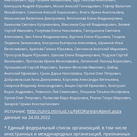
Блинушов Андрей Юрьевич, Мосин Алексей Геннадьевич, Гефтер Валентин
Михайлович, Симонов Алексей Кириллович, Флиге Ирина Анатольевна,
Мельникова Валентина Дмитриевна, Вититинова Елена Владимировна,
Баженова Светлана Куприяновна, Максимов Сергей Владимирович, Беляев
Сергей Иванович, Голубева Елена Николаевна, Ганнушкина Светлана
Алексеевна, Закс Елена Владимировна, Буртина Елена Юрьевна, Гендель
Людмила Залмановна, Кокорина Екатерина Алексеевна, Шуманов Илья
Вячеславович, Арапова Галина Юрьевна, Свечников Анатолий Мариевич,
Прохоров Вадим Юрьевич, Шахова Елена Владимировна, Подузов Сергей
Васильевич, Протасова Ирина Вячеславовна, Литинский Леонид Борисович,
Лукашевский Сергей Маркович, Бахмин Вячеслав Иванович, Шабад
Анатолий Ефимович, Сухих Дарья Николаевна, Орлов Олег Петрович,
Добровольская Анна Дмитриевна, Королева Александра Евгеньевна,
Смирнов Владимир Александрович, Вицин Сергей Ефимович, Золотухин
Борис Андреевич, Левинсон Лев Семенович, Локшина Татьяна Иосифовна,
Орлов Олег Петрович, Полякова Мара Федоровна, Резник Генри Маркович,
Захаров Герман Константинович
Источник:
http://unro.minjust.ru/NKOForeignAgent.aspx
данные на
24.03.2022
* Единый федеральный список организаций, в том числе
иностранных и международных организаций, признанных