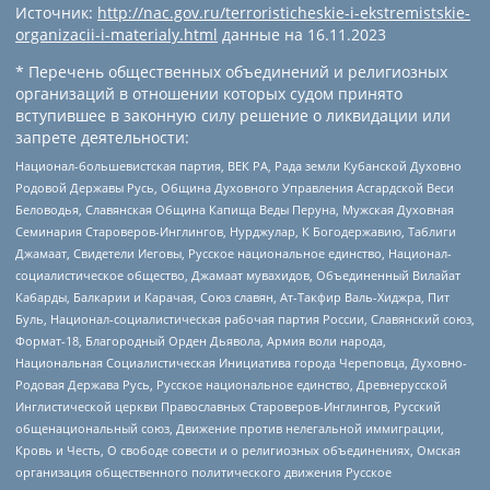
Источник:
http://nac.gov.ru/terroristicheskie-i-ekstremistskie-
organizacii-i-materialy.html
данные на
16.11.2023
* Перечень общественных объединений и религиозных
организаций в отношении которых судом принято
вступившее в законную силу решение о ликвидации или
запрете деятельности:
Национал-большевистская партия, ВЕК РА, Рада земли Кубанской Духовно
Родовой Державы Русь, Община Духовного Управления Асгардской Веси
Беловодья, Славянская Община Капища Веды Перуна, Мужская Духовная
Семинария Староверов-Инглингов, Нурджулар, К Богодержавию, Таблиги
Джамаат, Свидетели Иеговы, Русское национальное единство, Национал-
социалистическое общество, Джамаат мувахидов, Объединенный Вилайат
Кабарды, Балкарии и Карачая, Союз славян, Ат-Такфир Валь-Хиджра, Пит
Буль, Национал-социалистическая рабочая партия России, Славянский союз,
Формат-18, Благородный Орден Дьявола, Армия воли народа,
Национальная Социалистическая Инициатива города Череповца, Духовно-
Родовая Держава Русь, Русское национальное единство, Древнерусской
Инглистической церкви Православных Староверов-Инглингов, Русский
общенациональный союз, Движение против нелегальной иммиграции,
Кровь и Честь, О свободе совести и о религиозных объединениях, Омская
организация общественного политического движения Русское