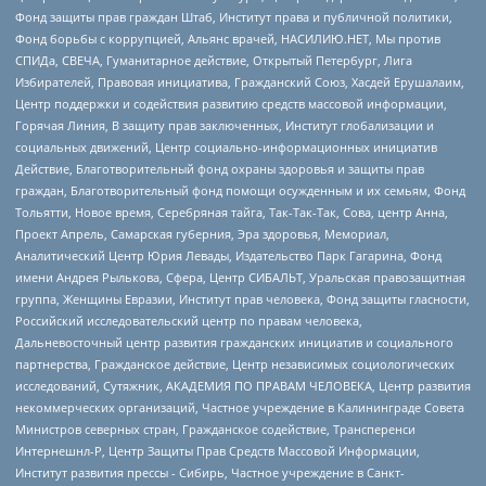
Фонд защиты прав граждан Штаб, Институт права и публичной политики,
Фонд борьбы с коррупцией, Альянс врачей, НАСИЛИЮ.НЕТ, Мы против
СПИДа, СВЕЧА, Гуманитарное действие, Открытый Петербург, Лига
Избирателей, Правовая инициатива, Гражданский Союз, Хасдей Ерушалаим,
Центр поддержки и содействия развитию средств массовой информации,
Горячая Линия, В защиту прав заключенных, Институт глобализации и
социальных движений, Центр социально-информационных инициатив
Действие, Благотворительный фонд охраны здоровья и защиты прав
граждан, Благотворительный фонд помощи осужденным и их семьям, Фонд
Тольятти, Новое время, Серебряная тайга, Так-Так-Так, Сова, центр Анна,
Проект Апрель, Самарская губерния, Эра здоровья, Мемориал,
Аналитический Центр Юрия Левады, Издательство Парк Гагарина, Фонд
имени Андрея Рылькова, Сфера, Центр СИБАЛЬТ, Уральская правозащитная
группа, Женщины Евразии, Институт прав человека, Фонд защиты гласности,
Российский исследовательский центр по правам человека,
Дальневосточный центр развития гражданских инициатив и социального
партнерства, Гражданское действие, Центр независимых социологических
исследований, Сутяжник, АКАДЕМИЯ ПО ПРАВАМ ЧЕЛОВЕКА, Центр развития
некоммерческих организаций, Частное учреждение в Калининграде Совета
Министров северных стран, Гражданское содействие, Трансперенси
Интернешнл-Р, Центр Защиты Прав Средств Массовой Информации,
Институт развития прессы - Сибирь, Частное учреждение в Санкт-