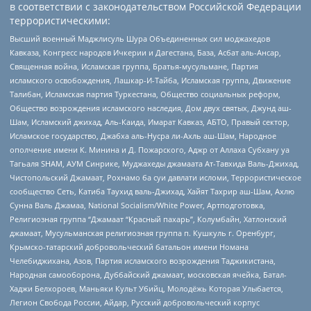
в соответствии с законодательством Российской Федерации
террористическими:
Высший военный Маджлисуль Шура Объединенных сил моджахедов
Кавказа, Конгресс народов Ичкерии и Дагестана, База, Асбат аль-Ансар,
Священная война, Исламская группа, Братья-мусульмане, Партия
исламского освобождения, Лашкар-И-Тайба, Исламская группа, Движение
Талибан, Исламская партия Туркестана, Общество социальных реформ,
Общество возрождения исламского наследия, Дом двух святых, Джунд аш-
Шам, Исламский джихад, Аль-Каида, Имарат Кавказ, АБТО, Правый сектор,
Исламское государство, Джабха аль-Нусра ли-Ахль аш-Шам, Народное
ополчение имени К. Минина и Д. Пожарского, Аджр от Аллаха Субхану уа
Тагьаля SHAM, АУМ Синрике, Муджахеды джамаата Ат-Тавхида Валь-Джихад,
Чистопольский Джамаат, Рохнамо ба суи давлати исломи, Террористическое
сообщество Сеть, Катиба Таухид валь-Джихад, Хайят Тахрир аш-Шам, Ахлю
Сунна Валь Джамаа, National Socialism/White Power, Артподготовка,
Религиозная группа “Джамаат “Красный пахарь”, Колумбайн, Хатлонский
джамаат, Мусульманская религиозная группа п. Кушкуль г. Оренбург,
Крымско-татарский добровольческий батальон имени Номана
Челебиджихана, Азов, Партия исламского возрождения Таджикистана,
Народная самооборона, Дуббайский джамаат, московская ячейка, Батал-
Хаджи Белхороев, Маньяки Культ Убийц, Молодёжь Которая Улыбается,
Легион Свобода России, Айдар, Русский добровольческий корпус