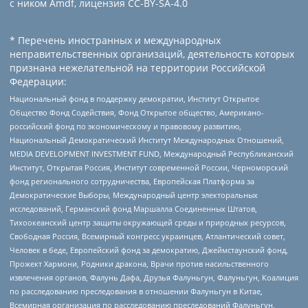
с ником Amdf, лицензия CC-BY-SA-4.0
* Перечень иностранных и международных
неправительственных организаций, деятельность которых
признана нежелательной на территории Российской
Федерации:
Национальный фонд в поддержку демократии, Институт Открытое
Общество Фонд Содействия, Фонд Открытое общество, Американо-
российский фонд по экономическому и правовому развитию,
Национальный Демократический Институт Международных Отношений,
MEDIA DEVELOPMENT INVESTMENT FUND, Международный Республиканский
Институт, Открытая Россия, Институт современной России, Черноморский
фонд регионального сотрудничества, Европейская Платформа за
Демократические Выборы, Международный центр электоральных
исследований, Германский фонд Маршалла Соединенных Штатов,
Тихоокеанский центр защиты окружающей среды и природных ресурсов,
Свободная Россия, Всемирный конгресс украинцев, Атлантический совет,
Человек в беде, Европейский фонд за демократию, Джеймстаунский фонд,
Прожект Хармони, Родники дракона, Врачи против насильственного
извлечения органов, Фалунь Дафа, Друзья Фалуньгун, Фалуньгун, Коалиция
по расследованию преследования в отношении Фалуньгун в Китае,
Всемирная организация по расследованию преследований Фалуньгун,