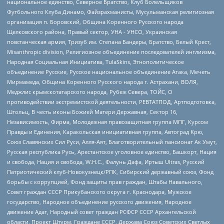
национальное единство, Северное Братство, Клуб Болельщиков
Футбольного Клуба Динамо, Файзрахманисты, Мусульманская религиозная
организация п. Боровский, Община Коренного Русского народа
Щелковского района, Правый сектор, УНА - УНСО, Украинская
повстанческая армия, Тризуб им. Степана Бандеры, Братство, Белый Крест,
Misanthropic division, Религиозное объединение последователей инглиизма,
Народная Социальная Инициатива, TulaSkins, Этнополитическое
объединение Русские, Русское национальное объединение Атака, Мечеть
Мирмамеда, Община Коренного Русского народа г. Астрахани, ВОЛЯ,
Меджлис крымскотатарского народа, Рубеж Севера, ТОЙС, О
противодействии экстремистской деятельности, РЕВТАТПОД, Артподготовка,
Штольц, В честь иконы Божией Матери Державная, Сектор 16,
Независимость, Фирма, Молодежная правозащитная группа МПГ, Курсом
Правды и Единения, Каракольская инициативная группа, Автоград Крю,
Союз Славянских Сил Руси, Алля-Аят, Благотворительный пансионат Ак Умут,
Русская республика Русь, Арестантское уголовное единство, Башкорт, Нация
и свобода, Нация и свобода, W.H.С., Фалунь Дафа, Иртыш Ultras, Русский
Патриотический клуб-Новокузнецк/РПК, Сибирский державный союз, Фонд
борьбы с коррупцией, Фонд защиты прав граждан, Штабы Навального,
Совет граждан СССР Прикубанского округа г. Краснодара, Мужское
государство, Народное объединение русского движения, Народное
движение Адат, Народный совет граждан РСФСР СССР Архангельской
области, Проект Штурм, Граждане СССР, Держава Союз Советских Светлых