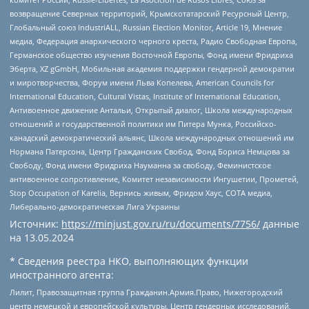
возвращение Северных территорий, Крымскотатарский Ресурсный Центр,
Глобальный союз IndustriALL, Russian Election Monitor, Article 19, Мнение
медиа, Федерация анархического черного креста, Радио Свободная Европа,
Германское общество изучения Восточной Европы, Фонд имени Фридриха
Эберта, XZ gGmbH, Мобильная академия поддержки гендерной демократии
и миротворчества, Форум имени Льва Копелева, American Councils for
International Education, Cultural Vistas, Institute of International Education,
Антивоенное движение Антальи, Открытый диалог, Школа международных
отношений и государственной политики им Питера Мунка, Российско-
канадский демократический альянс, Школа международных отношений им
Нормана Патерсона, Центр Гражданских Свобод, Фонд Бориса Немцова за
Свободу, Фонд имени Фридриха Науманна за свободу, Феминистское
антивоенное сопротивление, Комитет независимости Ингушетии, Прометей,
Stop Occupation of Karelia, Вернись живым, Фридом Хаус, СОТА медиа,
Либерально-демократическая Лига Украины
Источник:
https://minjust.gov.ru/ru/documents/7756/
данные
на
13.05.2024
* Сведения реестра НКО, выполняющих функции
иностранного агента:
Лилит, Правозащитная группа Гражданин.Армия.Право, Нижегородский
центр немецкой и европейской культуры, Центр гендерных исследований,