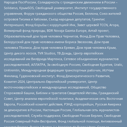
Народов ПостРоссии, Солидарность с гражданским движением в России –
Solidarus, КрымSOS, Свободный университет, Институт государственного
управления, Форум гражданского общества Россия, Беллона, Союз жителей
островов Тисима и Хабомаи, Съезд народных депутатов, Гринпис
Интернешнл, Фонд борьбы с коррупцией Инк, Завет церквей TCCN, Агора,
Всемирный фонд природы, BDR Novaja Gazeta-Europe, Алтай проект,
Образовательный дом прав человека Чернигов, Фонд Дом Прав Человека,
Белорусский дом прав человека имени Бориса Звозскова, Дом прав
человека Тбилиси, Дом прав человека Ереван, Дом прав человека Крым,
Центр дикого лосося, TVR Studios, ТВ Дождь, Центр европейских
исследований им Вилфрида Мартенса, Сетевое объединение журналистов
расследователей, АЛЛАТРА, За свободную Россию, Свободная Бурятия, Uralic,
UnKremlin, Международная федерация транспортных рабочих, ИстЧам
Финланд, Гудзоновский институт, Фонд Демократического Развития,
Комитет-2024, Центрально-Европейский университет, Центр
восточноевропейских и международных исследований, Общество
Сторожевой башни, Библии и трактатов Свидетелей Иеговы, Гражданский
Совет, Центр анализа европейской политики, Академическая сеть Восточная
Европа, Российский комитет действия, РЭНД корпорейшн, Русская Америка
за демократию в России, Настоящая Россия, Глобальная сеть журналистов-
расследователей, Служба поддержки, Свободная Россия Берлин, Свободная
Россия Северный Рейн-Вестфалия, Фонд глобальной помощи, Антивоенный
комитет России, Russie-Libertes, La Asocicion de Rusos Libres, Союз за