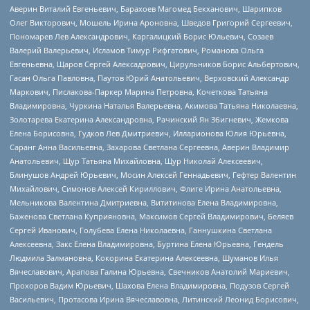
Аверин Виталий Евгеньевич, Барахоев Магомед Бекханович, Шарипков
Олег Викторович, Мошель Ирина Ароновна, Шведов Григорий Сергеевич,
Пономарев Лев Александрович, Каргалицкий Борис Юльевич, Созаев
Валерий Валерьевич, Исламов Тимур Рифгатович, Романова Ольга
Евгеньевна, Щаров Сергей Алексадрович, Цирульников Борис Альбертович,
Гасан Ольга Павловна, Паутов Юрий Анатольевич, Верховский Александр
Маркович, Пислакова-Паркер Марина Петровна, Кочеткова Татьяна
Владимировна, Чуркина Наталья Валерьевна, Акимова Татьяна Николаевна,
Золотарева Екатерина Александровна, Рачинский Ян Збигневич, Жемкова
Елена Борисовна, Гудков Лев Дмитриевич, Илларионова Юлия Юрьевна,
Саранг Анна Васильевна, Захарова Светлана Сергеевна, Аверин Владимир
Анатольевич, Щур Татьяна Михайловна, Щур Николай Алексеевич,
Блинушов Андрей Юрьевич, Мосин Алексей Геннадьевич, Гефтер Валентин
Михайлович, Симонов Алексей Кириллович, Флиге Ирина Анатольевна,
Мельникова Валентина Дмитриевна, Вититинова Елена Владимировна,
Баженова Светлана Куприяновна, Максимов Сергей Владимирович, Беляев
Сергей Иванович, Голубева Елена Николаевна, Ганнушкина Светлана
Алексеевна, Закс Елена Владимировна, Буртина Елена Юрьевна, Гендель
Людмила Залмановна, Кокорина Екатерина Алексеевна, Шуманов Илья
Вячеславович, Арапова Галина Юрьевна, Свечников Анатолий Мариевич,
Прохоров Вадим Юрьевич, Шахова Елена Владимировна, Подузов Сергей
Васильевич, Протасова Ирина Вячеславовна, Литинский Леонид Борисович,