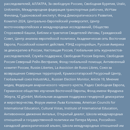
расследователей, АЛЛАТРА, За свободную Россию, Свободная Бурятия, Uralic,
UnKremlin, Международная федерация транспортных рабочих, ИстЧам
Финланд, Гудзоновский институт, Фонд Демократического Развития,
Комитет-2024, Центрально-Европейский университет, Центр
восточноевропейских и международных исследований, Общество
Сторожевой башни, Библии и трактатов Свидетелей Иеговы, Гражданский
Совет, Центр анализа европейской политики, Академическая сеть Восточная
Европа, Российский комитет действия, РЭНД корпорейшн, Русская Америка
за демократию в России, Настоящая Россия, Глобальная сеть журналистов-
расследователей, Служба поддержки, Свободная Россия Берлин, Свободная
Россия Северный Рейн-Вестфалия, Фонд глобальной помощи, Антивоенный
комитет России, Russie-Libertes, La Asocicion de Rusos Libres, Союз за
возвращение Северных территорий, Крымскотатарский Ресурсный Центр,
Глобальный союз IndustriALL, Russian Election Monitor, Article 19, Мнение
медиа, Федерация анархического черного креста, Радио Свободная Европа,
Германское общество изучения Восточной Европы, Фонд имени Фридриха
Эберта, XZ gGmbH, Мобильная академия поддержки гендерной демократии
и миротворчества, Форум имени Льва Копелева, American Councils for
International Education, Cultural Vistas, Institute of International Education,
Антивоенное движение Антальи, Открытый диалог, Школа международных
отношений и государственной политики им Питера Мунка, Российско-
канадский демократический альянс, Школа международных отношений им