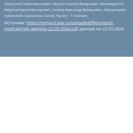
Источник:
https://minjust.gov.ru/uploaded/files/reestr-
inostrannyih-agentov-22-03-2024.pdf
данные на
22.03.2024