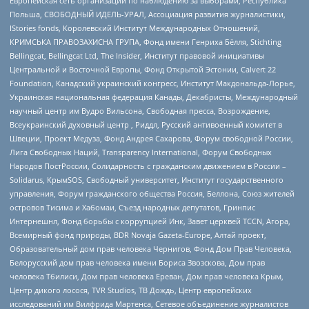
Европейская сеть организаций по наблюдению за выборами, Республика
Польша, СВОБОДНЫЙ ИДЕЛЬ-УРАЛ, Ассоциация развития журналистики,
IStories fonds, Королевский Институт Международных Отношений,
КРИМСЬКА ПРАВОЗАХИСНА ГРУПА, Фонд имени Генриха Бёлля, Stichting
Bellingcat, Bellingcat Ltd, The Insider, Институт правовой инициативы
Центральной и Восточной Европы, Фонд Открытой Эстонии, Calvert 22
Foundation, Канадский украинский конгресс, Институт Макдональда-Лорье,
Украинская национальная федерация Канады, Декабристы, Международный
научный центр им Вудро Вильсона, Свободная пресса, Возрождение,
Всеукраинский духовный центр , Риддл, Русский антивоенный комитет в
Швеции, Проект Медуза, Фонд Андрея Сахарова, Форум свободной России,
Лига Свободных Наций, Transparеncy International, Форум Свободных
Народов ПостРоссии, Солидарность с гражданским движением в России –
Solidarus, КрымSOS, Свободный университет, Институт государственного
управления, Форум гражданского общества Россия, Беллона, Союз жителей
островов Тисима и Хабомаи, Съезд народных депутатов, Гринпис
Интернешнл, Фонд борьбы с коррупцией Инк, Завет церквей TCCN, Агора,
Всемирный фонд природы, BDR Novaja Gazeta-Europe, Алтай проект,
Образовательный дом прав человека Чернигов, Фонд Дом Прав Человека,
Белорусский дом прав человека имени Бориса Звозскова, Дом прав
человека Тбилиси, Дом прав человека Ереван, Дом прав человека Крым,
Центр дикого лосося, TVR Studios, ТВ Дождь, Центр европейских
исследований им Вилфрида Мартенса, Сетевое объединение журналистов