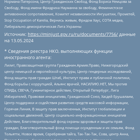
Нормана Патерсона, Центр Гражданских Свобод, Фонд Бориса Немцова за
Свободу, Фонд имени Фридриха Науманна за свободу, Феминистское
антивоенное сопротивление, Комитет независимости Ингушетии, Прометей,
Stop Occupation of Karelia, Вернись живым, Фридом Хаус, СОТА медиа,
Либерально-демократическая Лига Украины
Источник:
https://minjust.gov.ru/ru/documents/7756/
данные
на
13.05.2024
* Сведения реестра НКО, выполняющих функции
иностранного агента:
Лилит, Правозащитная группа Гражданин.Армия.Право, Нижегородский
центр немецкой и европейской культуры, Центр гендерных исследований,
Фонд защиты прав граждан Штаб, Институт права и публичной политики,
Фонд борьбы с коррупцией, Альянс врачей, НАСИЛИЮ.НЕТ, Мы против
СПИДа, СВЕЧА, Гуманитарное действие, Открытый Петербург, Лига
Избирателей, Правовая инициатива, Гражданский Союз, Хасдей Ерушалаим,
Центр поддержки и содействия развитию средств массовой информации,
Горячая Линия, В защиту прав заключенных, Институт глобализации и
социальных движений, Центр социально-информационных инициатив
Действие, Благотворительный фонд охраны здоровья и защиты прав
граждан, Благотворительный фонд помощи осужденным и их семьям, Фонд
Тольятти, Новое время, Серебряная тайга, Так-Так-Так, Сова, центр Анна,