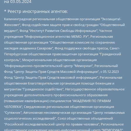
на
03.05.2024
* Реестр иностранных агентов:
Калининградская региональная общественная организация "Экозащита!-Женсовет", Фонд содействия защите прав и свобод граждан "Общественный вердикт", Фонд "Институт Развития Свободы Информации", Частное учреждение "Информационное агентство МЕМО. РУ", Региональная общественная организация "Общественная комиссия по сохранению наследия академика Сахарова", Фонд поддержки свободы прессы, Санкт-Петербургская общественная правозащитная организация "Гражданский контроль", Межрегиональная общественная организация "Информационно-просветительский центр "Мемориал", Региональный Фонд "Центр Защиты Прав Средств Массовой Информации", с 05.12.2023 Фонд "Центр Защиты Прав Средств массовой информации", Региональная общественная благотворительная организация помощи беженцам и мигрантам "Гражданское содействие", Негосударственное образовательное учреждение дополнительного профессионального образования (повышение квалификации) специалистов "АКАДЕМИЯ ПО ПРАВАМ ЧЕЛОВЕКА", Свердловская региональная общественная организация "Сутяжник", Автономная некоммерческая организация "Центр независимых социологических исследований", Союз общественных объединений "Российский исследовательский центр по правам человека", Региональное общественное учреждение научно-информационный центр "МЕМОРИАЛ", Некоммерческая организация "Фонд защиты гласности", Автономная некоммерческая организация "Институт прав человека", Городская общественная организация "Екатеринбургское общество "МЕМОРИАЛ", Городская общественная организация "Рязанское историко-просветительское и правозащитное общество "Мемориал" (Рязанский Мемориал), Челябинский региональный орган общественной самодеятельности – женское общественное объединение "Женщины Евразии", Челябинский региональный орган общественной самодеятельности "Уральская правозащитная группа", Фонд содействия защите здоровья и социальной справедливости имени Андрея Рылькова, Автономная Некоммерческая Организация "Аналитический Центр Юрия Левады", Автономная некоммерческая организация социальной поддержки населения "Проект Апрель", Региональная общественная организация помощи женщинам и детям, находящимся в кризисной ситуации "Информационно-методический центр "Анна", Фонд содействия развитию массовых коммуникаций и правовому просвещению "Так-так-Так", Фонд содействия устойчивому развитию "Серебряная тайга", Свердловский региональный общественный фонд социальных проектов "Новое время", "Idel.Реалии", Кавказ.Реалии, Крым.Реалии, Телеканал Настоящее Время, Татаро-башкирская служба Радио Свобода (Azatliq Radiosi), Радио Свободная Европа/Радио Свобода (PCE/PC), "Сибирь.Реалии", "Фактограф", Благотворительный фонд помощи осужденным и их семьям, Автономная некоммерческая организация "Институт глобализации и социальных движений", Фонд "В защиту прав заключенных", Частное учреждение "Центр поддержки и содействия развитию средств массовой информации", Пензенский региональный общественный благотворительный фонд "Гражданский союз", "Север.Реалии", Некоммерческая организация Фонд "Правовая инициатива", Общество с ограниченной ответственностью "Радио Свободная Европа/Радио Свобода", Чешское информационное агентство "MEDIUM-ORIENT", Красноярская региональная общественная организация "Мы против СПИДа", Камалягин Денис Николаевич, Маркелов Сергей Евгеньевич, Пономарев Лев Александрович, Савицкая Людмила Алексеевна, Автономная некоммерческая организация "Центр по работе с проблемой насилия "НАСИЛИЮ.НЕТ", Межрегиональный профессиональный союз работников здравоохранения "Альянс врачей", Юридическое лицо, зарегистрированное в Латвийской Республике, SIA "Medusa Project" (регистрационный номер 40103797863, дата регистрации 10.06.2014), Некоммерческая организация "Фонд по борьбе с коррупцией", Автономная некоммерческая организация "Институт права и публичной политики", Баданин Роман Сергеевич, Гликин Максим Александрович, Железнова Мария Михайловна, Лукьянова Юлия Сергеевна, Маетная Елизавета Витальевна, Маняхин Петр Борисович, Чуракова Ольга Владимировна, Ярош Юлия Петровна, Юридическое лицо "The Insider SIA", зарегистрированное в Риге, Латвийская Республика (дата регистрации 26.06.2015), являющееся администратором доменного имени интернет-издания "The Insider SIA", https://theins.ru, Постернак Алексей Евгеньевич, Рубин Михаил Аркадьевич, Анин Роман Александрович, Юридическое лицо Istories fonds, зарегистрированное в Латвийской Республике (регистрационный номер 50008295751, дата регистрации 24.02.2020), Великовский Дмитрий Александрович, Долинина Ирина Николаевна, Мароховская Алеся Алексеевна, Шлейнов Роман Юрьевич, Шмагун Олеся Валентиновна, Общество с ограниченной ответственностью "Альтаир 2021", Общество с ограниченной ответственностью "Вега 2021", Общество с ограниченной ответственностью "Главный редактор 2021", Общество с ограниченной ответственностью "Ромашки монолит", Важенков Артем Валерьевич, Ивановская областная общественная организация "Центр гендерных исследований", Гурман Юрий Альбертович, Медиапроект "ОВД-Инфо", Егоров Владимир Владимирович, Жилинский Владимир Александрович, Общество с ограниченной ответственностью "ЗП", Иванова София Юрьевна, Карезина Инна Павловна, Кильтау Екатерина Викторовна, Петров Алексей Викторович, Пискунов Сергей Евгеньевич, Смирнов Сергей Сергеевич, Тихонов Михаил Сергеевич, Общество с ограниченной ответственностью "ЖУРНАЛИСТ-ИНОСТРАННЫЙ АГЕНТ", Арапова Галина Юрьевна, Вольтская Татьяна Анатольевна, Американская компания "Mason G.E.S. Anonymous Foundation" (США), являющаяся владельцем интернет-издания https://mnews.world/, Компания "Stichting Bellingcat", зарегистрированная в Нидерландах (дата регистрации 11.07.2018), Захаров Андрей Вячеславович, Клепиковская Екатерина Дмитриевна, Общество с ограниченной ответственностью "МЕМО", Перл Роман Александрович, Симонов Евгений Алексеевич, Соловьева Елена Анатольевна, Сотников Даниил Владимирович, Сурначева Елизавета Дмитриевна, Автономная некоммерческая организация по защите прав человека и информированию населения "Якутия – Наше Мнение", Общество с ограниченной ответственностью "Москоу диджитал медиа", с 26.01.2023 Общество с ограниченной ответственностью "Чайка Белые сады", Ветошкина Валерия Валерьевна, Заговора Максим Александрович, Межрегиональное общественное движение "Российская ЛГБТ - сеть", Оленичев Максим Владимирович, Павлов Иван Юрьевич, Скворцова Елена Сергеевна, Общество с ограниченной ответственностью "Как бы инагент", Кочетков Игорь Викторович, Общество с ограниченной ответственностью "Честные выборы", Еланчик Олег Александрович, Общество с ограниченной ответственностью "Нобелевский призыв", Гималова Регина Эмилевна, Григорьев Андрей Валерьевич, Григорьева Алина Александровна, Ассоциация по содействию защите прав призывников, альтернативнослужащих и военнослужащих "Правозащитная группа "Гражданин.Армия.Право", Хисамова Регина Фаритовна, Автономная некоммерческая организация по реализации социально-правовых программ "Лилит", Дальневосточное общественное движение "Маяк", Санкт-Петербургская ЛГБТ-инициативная группа "Выход", Инициативная группа ЛГБТ+ "Реверс", Алексеев Андрей Викторович, Бекбулатова Таисия Львовна, Беляев Иван Михайлович, Владыкина Елена Сергеевна, Гельман Марат Александрович, Никульшина Вероника Юрьевна, Толоконникова Надежда Андреевна, Шендерович Виктор Анатольевич, Общество с ограниченной ответственностью "Данное сообщение", Общество с ограниченной ответственностью Издательский дом "Новая глава", Айнбиндер Александра Александровна, Московский комьюнити-центр для ЛГБТ+инициатив, Благотворительный фонд развития филантропии, Deutsche Welle (Германия, Kurt-Schumacher-Strasse 3, 53113 Bonn), Борзунова Мария Михайловна, Воробьев Виктор Викторович, Голубева Анна Львовна, Константинова Алла Михайловна, Малкова Ирина Владимировна, Мурадов Мурад Абдулгалимович, Осетинская Елизавета Николаевна, Понасенков Евгений Николаевич, Ганапольский Матвей Юрьевич, Киселев Евгений Алексеевич, Борухович Ирина Григорьевна, Дремин Иван Тимофеевич, Дубровский Дмитрий Викторович, Красноярская региональная общественная организация поддержки и развития альтернативных образовательных технологий и межкультурных коммуникаций "ИНТЕРРА", Маяковская Екатерина Алексеевна, Фейгин Марк Захарович, Филимонов Андрей Викторович, Дзугкоева Регина Николаевна, Доброхотов Роман Александрович, Дудь Юрий Александрович, Елкин Сергей Владимирович, Кругликов Кирилл Игоревич, Сабунаева Мария Леонидовна, Семенов Алексей Владимирович, Шаинян Карен Багратович, Шульман Екатерина Михайловна, Асафьев Артур Валерьевич, Вахштайн Виктор Семенович, Венедиктов Алексей Алексеевич, Лушникова Екатерина Евгеньевна, Волков Леонид Михайлович, Невзоров Александр Глебович, Пархоменко Сергей Борисович, Сироткин Ярослав Николаевич, Кара-Мурза Владимир Владимирович, Баранова Наталья Владимировна, Гозман Леонид Яковлевич, Кагарлицкий Борис Юльевич, Климарев Михаил Валерьевич, Милов Владимир Станиславович, Автономная некоммерческая организация Краснодарский центр современного искусства "Типография", Моргенштерн Алишер Тагирович, Соболь Любовь Эдуардовна, Общество с ограниченной ответственностью "ЛИЗА НОРМ", Каспаров Гарри Кимович, Ходорковский Михаил Борисович, Общество с ограниченной ответственностью "Апрельские тезисы", Данилович Ирина Брониславовна, Кашин Олег Владимирович, Петров Николай Владимирович, Пивоваров Алексей Владимирович, Соколов Михаил Владимирович, Цветкова Юлия Владимировна, Чичваркин Евгений Александрович, Комитет против пыток/Команда против пыток, Общество с ограниченной ответственностью "Первый научный", Общество с ограниченной ответственностью "Вертолет и ко", Белоцерковская Вероника Борисовна, Кац Максим Евгеньевич, Лазарева Татьяна Юрьевна, Шаведдинов Руслан Табризович, Яшин Илья Валерьевич, Общество с ограниченной ответственностью "Иноагент ААВ", Алешковский Дмитрий Петрович, Альбац Евгения Марковна, Быков Дмитрий Львович, Галямина Юлия Евгеньевна, Лойко Сергей Леонидович, Мартынов Кирилл Константинович, Медведев Сергей Александрович, Крашенинников Федор Геннадиевич, Гордеева Катерина Вл