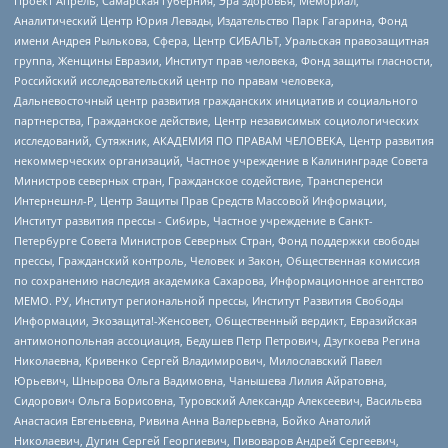
Проект Апрель, Самарская губерния, Эра здоровья, Мемориал,
Аналитический Центр Юрия Левады, Издательство Парк Гагарина, Фонд
имени Андрея Рылькова, Сфера, Центр СИБАЛЬТ, Уральская правозащитная
группа, Женщины Евразии, Институт прав человека, Фонд защиты гласности,
Российский исследовательский центр по правам человека,
Дальневосточный центр развития гражданских инициатив и социального
партнерства, Гражданское действие, Центр независимых социологических
исследований, Сутяжник, АКАДЕМИЯ ПО ПРАВАМ ЧЕЛОВЕКА, Центр развития
некоммерческих организаций, Частное учреждение в Калининграде Совета
Министров северных стран, Гражданское содействие, Трансперенси
Интернешнл-Р, Центр Защиты Прав Средств Массовой Информации,
Институт развития прессы - Сибирь, Частное учреждение в Санкт-
Петербурге Совета Министров Северных Стран, Фонд поддержки свободы
прессы, Гражданский контроль, Человек и Закон, Общественная комиссия
по сохранению наследия академика Сахарова, Информационное агентство
МЕМО. РУ, Институт региональной прессы, Институт Развития Свободы
Информации, Экозащита!-Женсовет, Общественный вердикт, Евразийская
антимонопольная ассоциация, Бедушев Петр Петрович, Дзугкоева Регина
Николаевна, Кривенко Сергей Владимирович, Милославский Павел
Юрьевич, Шнырова Ольга Вадимовна, Чанышева Лилия Айратовна,
Сидорович Ольга Борисовна, Туровский Александр Алексеевич, Васильева
Анастасия Евгеньевна, Ривина Анна Валерьевна, Бойко Анатолий
Николаевич, Дугин Сергей Георгиевич, Пивоваров Андрей Сергеевич,