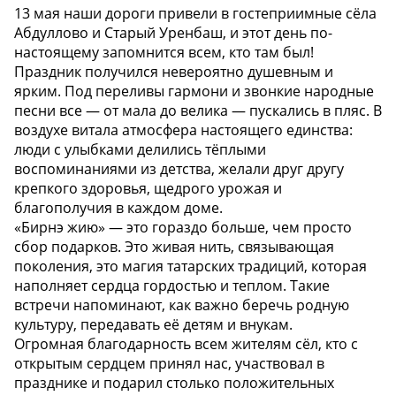
13 мая наши дороги привели в гостеприимные сёла
Абдуллово и Старый Уренбаш, и этот день по-
настоящему запомнится всем, кто там был!
Праздник получился невероятно душевным и
ярким. Под переливы гармони и звонкие народные
песни все — от мала до велика — пускались в пляс. В
воздухе витала атмосфера настоящего единства:
люди с улыбками делились тёплыми
воспоминаниями из детства, желали друг другу
крепкого здоровья, щедрого урожая и
благополучия в каждом доме.
«Бирнэ жию» — это гораздо больше, чем просто
сбор подарков. Это живая нить, связывающая
поколения, это магия татарских традиций, которая
наполняет сердца гордостью и теплом. Такие
встречи напоминают, как важно беречь родную
культуру, передавать её детям и внукам.
Огромная благодарность всем жителям сёл, кто с
открытым сердцем принял нас, участвовал в
празднике и подарил столько положительных