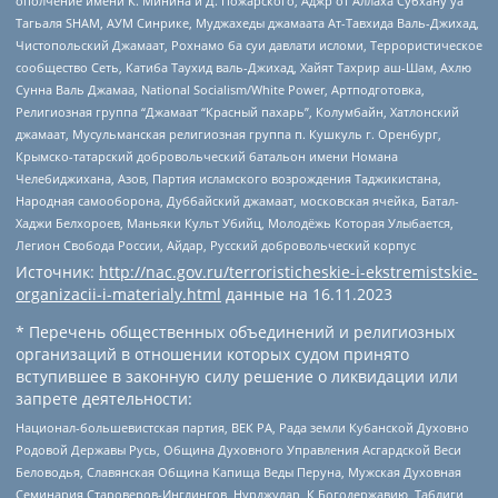
ополчение имени К. Минина и Д. Пожарского, Аджр от Аллаха Субхану уа
Тагьаля SHAM, АУМ Синрике, Муджахеды джамаата Ат-Тавхида Валь-Джихад,
Чистопольский Джамаат, Рохнамо ба суи давлати исломи, Террористическое
сообщество Сеть, Катиба Таухид валь-Джихад, Хайят Тахрир аш-Шам, Ахлю
Сунна Валь Джамаа, National Socialism/White Power, Артподготовка,
Религиозная группа “Джамаат “Красный пахарь”, Колумбайн, Хатлонский
джамаат, Мусульманская религиозная группа п. Кушкуль г. Оренбург,
Крымско-татарский добровольческий батальон имени Номана
Челебиджихана, Азов, Партия исламского возрождения Таджикистана,
Народная самооборона, Дуббайский джамаат, московская ячейка, Батал-
Хаджи Белхороев, Маньяки Культ Убийц, Молодёжь Которая Улыбается,
Легион Свобода России, Айдар, Русский добровольческий корпус
Источник:
http://nac.gov.ru/terroristicheskie-i-ekstremistskie-
organizacii-i-materialy.html
данные на
16.11.2023
* Перечень общественных объединений и религиозных
организаций в отношении которых судом принято
вступившее в законную силу решение о ликвидации или
запрете деятельности:
Национал-большевистская партия, ВЕК РА, Рада земли Кубанской Духовно
Родовой Державы Русь, Община Духовного Управления Асгардской Веси
Беловодья, Славянская Община Капища Веды Перуна, Мужская Духовная
Семинария Староверов-Инглингов, Нурджулар, К Богодержавию, Таблиги