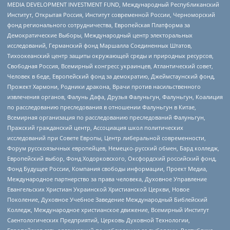
MEDIA DEVELOPMENT INVESTMENT FUND, Международный Республиканский
Институт, Открытая Россия, Институт современной России, Черноморский
фонд регионального сотрудничества, Европейская Платформа за
Демократические Выборы, Международный центр электоральных
исследований, Германский фонд Маршалла Соединенных Штатов,
Тихоокеанский центр защиты окружающей среды и природных ресурсов,
Свободная Россия, Всемирный конгресс украинцев, Атлантический совет,
Человек в беде, Европейский фонд за демократию, Джеймстаунский фонд,
Прожект Хармони, Родники дракона, Врачи против насильственного
извлечения органов, Фалунь Дафа, Друзья Фалуньгун, Фалуньгун, Коалиция
по расследованию преследования в отношении Фалуньгун в Китае,
Всемирная организация по расследованию преследований Фалуньгун,
Пражский гражданский центр, Ассоциация школ политических
исследований при Совете Европы, Центр либеральной современности,
Форум русскоязычных европейцев, Немецко-русский обмен, Бард колледж,
Европейский выбор, Фонд Ходорковского, Оксфордский российский фонд,
Фонд Будущее России, Компания свободы информации, Проект Медиа,
Международное партнерство за права человека, Духовное Управление
Евангельских Христиан Украинской Христианской Церкви, Новое
Поколение, Духовное Учебное Заведение Международный Библейский
Колледж, Международное христианское движение, Всемирный Институт
Саентологических Предприятий, Церковь Духовной Технологии,