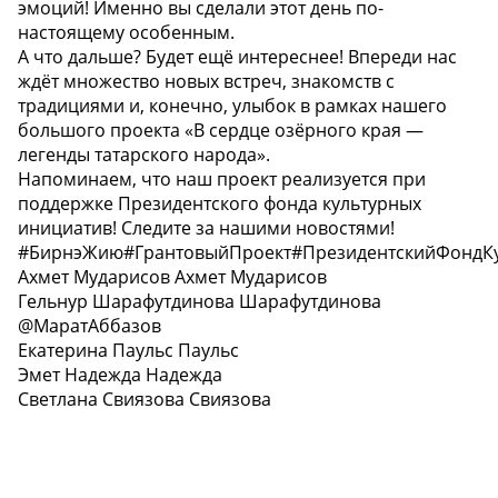
эмоций! Именно вы сделали этот день по-
настоящему особенным.
А что дальше? Будет ещё интереснее! Впереди нас
ждёт множество новых встреч, знакомств с
традициями и, конечно, улыбок в рамках нашего
большого проекта «В сердце озёрного края —
легенды татарского народа».
Напоминаем, что наш проект реализуется при
поддержке Президентского фонда культурных
инициатив! Следите за нашими новостями!
#БирнэЖию#ГрантовыйПроект#ПрезидентскийФондКу
Ахмет Мударисов Ахмет Мударисов
Гельнур Шарафутдинова Шарафутдинова
@МаратАббазов
Екатерина Паульс Паульс
Эмет Надежда Надежда
Светлана Свиязова Свиязова