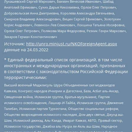
Лукашевский Сергей Маркович, Бахмин Вячеслав Иванович, Шабад
Анатолий Ефимович, Сухих Дарья Николаевна, Орлов Олег Петрович,
Добровольская Анна Дмитриевна, Королева Александра Евгеньевна,
Смирнов Владимир Александрович, Вицин Сергей Ефимович, Золотухин
Борис Андреевич, Левинсон Лев Семенович, Локшина Татьяна Иосифовна,
Орлов Олег Петрович, Полякова Мара Федоровна, Резник Генри Маркович,
Захаров Герман Константинович
Источник:
http://unro.minjust.ru/NKOForeignAgent.aspx
данные на
24.03.2022
* Единый федеральный список организаций, в том числе
иностранных и международных организаций, признанных
в соответствии с законодательством Российской Федерации
террористическими:
Высший военный Маджлисуль Шура Объединенных сил моджахедов
Кавказа, Конгресс народов Ичкерии и Дагестана, База, Асбат аль-Ансар,
Священная война, Исламская группа, Братья-мусульмане, Партия
исламского освобождения, Лашкар-И-Тайба, Исламская группа, Движение
Талибан, Исламская партия Туркестана, Общество социальных реформ,
Общество возрождения исламского наследия, Дом двух святых, Джунд аш-
Шам, Исламский джихад, Аль-Каида, Имарат Кавказ, АБТО, Правый сектор,
Исламское государство, Джабха аль-Нусра ли-Ахль аш-Шам, Народное