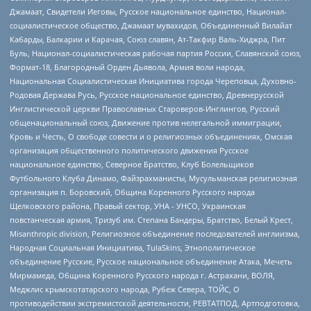
Джамаат, Свидетели Иеговы, Русское национальное единство, Национал-
социалистическое общество, Джамаат мувахидов, Объединенный Вилайат
Кабарды, Балкарии и Карачая, Союз славян, Ат-Такфир Валь-Хиджра, Пит
Буль, Национал-социалистическая рабочая партия России, Славянский союз,
Формат-18, Благородный Орден Дьявола, Армия воли народа,
Национальная Социалистическая Инициатива города Череповца, Духовно-
Родовая Держава Русь, Русское национальное единство, Древнерусской
Инглистической церкви Православных Староверов-Инглингов, Русский
общенациональный союз, Движение против нелегальной иммиграции,
Кровь и Честь, О свободе совести и о религиозных объединениях, Омская
организация общественного политического движения Русское
национальное единство, Северное Братство, Клуб Болельщиков
Футбольного Клуба Динамо, Файзрахманисты, Мусульманская религиозная
организация п. Боровский, Община Коренного Русского народа
Щелковского района, Правый сектор, УНА - УНСО, Украинская
повстанческая армия, Тризуб им. Степана Бандеры, Братство, Белый Крест,
Misanthropic division, Религиозное объединение последователей инглиизма,
Народная Социальная Инициатива, TulaSkins, Этнополитическое
объединение Русские, Русское национальное объединение Атака, Мечеть
Мирмамеда, Община Коренного Русского народа г. Астрахани, ВОЛЯ,
Меджлис крымскотатарского народа, Рубеж Севера, ТОЙС, О
противодействии экстремистской деятельности, РЕВТАТПОД, Артподготовка,