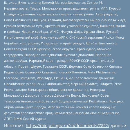
Штольц, В честь иконы Божией Матери Державная, Сектор 16,
Независимость, Фирма, Молодежная правозащитная группа МПГ, Курсом
Правды и Единения, Каракольская инициативная группа, Автоград Крю,
Союз Славянских Сил Руси, Алля-Аят, Благотворительный пансионат Ак Умут,
Русская республика Русь, Арестантское уголовное единство, Башкорт, Нация
и свобода, Нация и свобода, W.H.С., Фалунь Дафа, Иртыш Ultras, Русский
Патриотический клуб-Новокузнецк/РПК, Сибирский державный союз, Фонд
борьбы с коррупцией, Фонд защиты прав граждан, Штабы Навального,
Совет граждан СССР Прикубанского округа г. Краснодара, Мужское
государство, Народное объединение русского движения, Народное
движение Адат, Народный совет граждан РСФСР СССР Архангельской
области, Проект Штурм, Граждане СССР, Держава Союз Советских Светлых
Родов, Совет Советских Социалистических Районов, Meta Platforms Inc,
Facebook, Instagram, WhatsApp, СИЧ-С14, Добровольческое Движение
Организации украинских националистов, Черный Комитет, Татарстанское
Региональное Всетатарское общественное движение, Невоград,
Молодежное Демократическое Движение Весна, Верховный Совет
Татарской Автономной Советской Социалистической Республики, Конгресс
ойрат-калмыцкого народа, Исполнительный комитет совета народных
депутатов Красноярского края, Этническое национальное объединение,
ЛГБТ, Я.МЫ Сергей Фургал
Источник:
https://minjust.gov.ru/ru/documents/7822/
данные