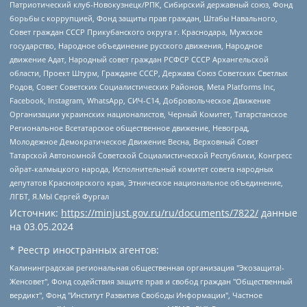
Патриотический клуб-Новокузнецк/РПК, Сибирский державный союз, Фонд
борьбы с коррупцией, Фонд защиты прав граждан, Штабы Навального,
Совет граждан СССР Прикубанского округа г. Краснодара, Мужское
государство, Народное объединение русского движения, Народное
движение Адат, Народный совет граждан РСФСР СССР Архангельской
области, Проект Штурм, Граждане СССР, Держава Союз Советских Светлых
Родов, Совет Советских Социалистических Районов, Meta Platforms Inc,
Facebook, Instagram, WhatsApp, СИЧ-С14, Добровольческое Движение
Организации украинских националистов, Черный Комитет, Татарстанское
Региональное Всетатарское общественное движение, Невоград,
Молодежное Демократическое Движение Весна, Верховный Совет
Татарской Автономной Советской Социалистической Республики, Конгресс
ойрат-калмыцкого народа, Исполнительный комитет совета народных
депутатов Красноярского края, Этническое национальное объединение,
ЛГБТ, Я.МЫ Сергей Фургал
Источник:
https://minjust.gov.ru/ru/documents/7822/
данные
на
03.05.2024
* Реестр иностранных агентов:
Калининградская региональная общественная организация "Экозащита!-Женсовет", Фонд содействия защите прав и свобод граждан "Общественный вердикт", Фонд "Институт Развития Свободы Информации", Частное учреждение "Информационное агентство МЕМО. РУ", Региональная общественная организация "Общественная комиссия по сохранению наследия академика Сахарова", Фонд поддержки свободы прессы, Санкт-Петербургская общественная правозащитная организация "Гражданский контроль", Межрегиональная общественная организация "Информационно-просветительский центр "Мемориал", Региональный Фонд "Центр Защиты Прав Средств Массовой Информации", с 05.12.2023 Фонд "Центр Защиты Прав Средств массовой информации", Региональная общественная благотворительная организация помощи беженцам и мигрантам "Гражданское содействие", Негосударственное образовательное учреждение дополнительного профессионального образования (повышение квалификации) специалистов "АКАДЕМИЯ ПО ПРАВАМ ЧЕЛОВЕКА", Свердловская региональная общественная организация "Сутяжник", Автономная некоммерческая организация "Центр независимых социологических исследований", Союз общественных объединений "Российский исследовательский центр по правам человека", Региональное общественное учреждение научно-информационный центр "МЕМОРИАЛ", Некоммерческая организация "Фонд защиты гласности", Автономная некоммерческая организация "Институт прав человека", Городская общественная организация "Екатеринбургское общество "МЕМОРИАЛ", Городская общественная организация "Рязанское историко-просветительское и правозащитное общество "Мемориал" (Рязанский Мемориал), Челябинский региональный орган общественной самодеятельности – женское общественное объединение "Женщины Евразии", Челябинский региональный орган общественной самодеятельности "Уральская правозащитная группа", Фонд содействия защите здоровья и социальной справедливости имени Андрея Рылькова, Автономная Некоммерческая Организация "Аналитический Центр Юрия Левады", Автономная некоммерческая организация социальной поддержки населения "Проект Апрель", Региональная общественная организация помощи женщинам и детям, находящимся в кризисной ситуации "Информационно-методический центр "Анна", Фонд содействия развитию массовых коммуникаций и правовому просвещению "Так-так-Так", Фонд содействия устойчивому развитию "Серебряная тайга", Свердловский региональный общественный фонд социальных проектов "Новое время", "Idel.Реалии", Кавказ.Реалии, Крым.Реалии, Телеканал Настоящее Время, Татаро-башкирская служба Радио Свобода (Azatliq Radiosi), Радио Свободная Европа/Радио Свобода (PCE/PC), "Сибирь.Реалии", "Фактограф", Благотворительный фонд помощи осужденным и их семьям, Автономная некоммерческая организация "Институт глобализации и социальных движений", Фонд "В защиту прав заключенных", Частное учреждение "Центр поддержки и содействия развитию средств массовой информации", Пензенский региональный общественный благотворительный фонд "Гражданский союз", "Север.Реалии", Некоммерческая организация Фонд "Правовая инициатива", Общество с ограниченной ответственностью "Радио Свободная Европа/Радио Свобода", Чешское информационное агентство "MEDIUM-ORIENT", Красноярская региональная общественная организация "Мы против СПИДа", Камалягин Денис Николаевич, Маркелов Сергей Евгеньевич, Пономарев Лев Александрович, Савицкая Людмила Алексеевна, Автономная некоммерческая организация "Центр по работе с проблемой насилия "НАСИЛИЮ.НЕТ", Межрегиональный профессиональный союз работников здравоохранения "Альянс врачей", Юридическое лицо, зарегистрированное в Латвийской Республике, SIA "Medusa Project" (регистрационный номер 40103797863, дата регистрации 10.06.2014), Некоммерческая организация "Фонд по борьбе с коррупцией", Автономная некоммерческая организация "Институт права и публичной политики", Баданин Роман Сергеевич, Гликин Максим Александрович, Железнова Мария Михайловна, Лукьянова Юлия Сергеевна, Маетная Елизавета Витальевна, Маняхин Петр Борисович, Чуракова Ольга Владимировна, Ярош Юлия Петровна, Юридическое лицо "The Insider SIA", зарегистрированное в Риге, Латвийская Республика (дата регистрации 26.06.2015), являющееся администратором доменного имени интернет-издания "The Insider SIA", https://theins.ru, Постернак Алексей Евгеньевич, Рубин Михаил Аркадьевич, Анин Роман Александрович, Юридическое лицо Istories fonds, зарегистрированное в Латвийской Республике (регистрационный номер 50008295751, дата регистрации 24.02.2020), Великовский Дмитрий Александрович, Долинина Ирина Николаевна, Мароховская Алеся Алексеевна, Шлейнов Роман Юрьевич, Шмагун Олеся Валентиновна, Общество с ограниченной ответственностью "Альтаир 2021", Общество с ограниченной ответственностью "Вега 2021", Общество с ограниченной ответственностью "Главный редактор 2021", Общество с ограниченной ответственностью "Ромашки монолит", Важенков Артем Валерьевич, Ивановская областная общественная организация "Центр гендерных исследований", Гурман Юрий Альбертович, Медиапроект "ОВД-Инфо", Егоров Владимир Владимирович, Жилинский Владимир Александрович, Общество с ограниченной ответственностью "ЗП", Иванова София Юрьевна, Карезина Инна Павловна, Кильтау Екатерина Викторовна, Петров Алексей Викторович, Пискунов Сергей Евгеньевич, Смирнов Сергей Сергеевич, Тихонов Михаил Сергеевич, Общество с ограниченной ответственностью "ЖУРНАЛИСТ-ИНОСТРАННЫЙ АГЕНТ", Арапова Галина Юрьевна, Вольтская Татьяна Анатольевна, Американская компания "Mason G.E.S. Anonymous Foundation" (США), являющаяся владельцем интернет-издания https://mnews.world/, Компания "Stichting Bellingcat", зарегистрированная в Нидерландах (дата регистрации 11.07.2018), Захаров Андрей Вячеславович, Клепиковская Екатерина Дмитриевна, Общество с ограниченной ответственностью "МЕМО", Перл Роман Александрович, Симонов Евгений Алексеевич, Соловьева Елена Анатольевна, Сотников Даниил Владимирович, Сурначева Елизавета Дмитриевна, Автономная некоммерческая организация по защите прав человека и информированию населения "Якутия – Наше Мнение", Общество с ограниченной ответственностью "Москоу диджитал медиа", с 26.01.2023 Общество с ограниченной ответственностью "Чайка Белые сады", Ветошкина Валерия Валерьевна, Заговора Максим Александрович, Межрегиональное общественное движение "Российская ЛГБТ - сеть", Оленичев Максим Владимирович, Павлов Иван Юрьевич, Скворцова Елена Сергеевна, Общество с ограниченной ответственностью "Как бы инагент", Кочетков Игорь Викторович, Общество с ограниченной ответственностью "Честные выборы", Еланчик Олег Александрович, Общество с ограниченной ответственностью "Нобелевский призыв", Гималова Регина Эмилевна, Григорьев Андрей Валерьевич, Григорьева Алина Александровна, Ассоциация по содействию защите прав призывников, альтернативнослужащих и военнослужащих "Правозащитная группа "Гражданин.Армия.Право", Хисамова Регина Фаритовна, Автономная некоммерческая организация по реализации социально-правовых программ "Лилит", Дальневосточное общественное движение "Маяк", Санкт-Петербургская ЛГБТ-инициативная группа "Выход", Инициативная группа ЛГБТ+ "Реверс", Алексеев Андрей Викторович, Бекбулатова Таисия Львовна, Беляев Иван Михайлович, Владыкина Елена Сергеевна, Гельман Марат Александрович, Никульшина Вероника Юрьевна, Толоконникова Надежда Андреевна, Шендерович Виктор Анатольевич, Общество с ограниченной ответственностью "Данное сообщение", Общество с ограниченной ответственностью Издательский дом "Новая глава", Айнбиндер Александра Александровна, Московский комьюнити-центр для ЛГБТ+инициатив, Благотворительный фонд развития филантропии, Deutsche Welle (Германия, Kurt-Schumacher-Strasse 3, 53113 Bonn), Борзунова Мария Михайловна, Воробьев Виктор Викторович, Голубева Анна Львовна, Константинова Алла Михайловна, Малкова Ирина Владимировна, Мурадов Мурад Абдулгалимович, Осетинская Елизавета Николаевна, Понасенков Евгений Николаевич, Ганапольский Матвей Юрьевич, Киселев Евгений Алексеевич, Борухович Ирина Григорьевна, Дремин Иван Тимофеевич, Дубровский Дмитрий Викторович, Красноярская региональная общественная организация поддержки и развития альтернативных образовательных технологий и межкультурных коммуникаций "ИНТЕРРА", Маяковская Екатерина Алексеевна, Фейгин Марк Захарович, Филимонов Андрей Викторович, Дзугкоева Регина Николаевна, Доброхотов Роман Александрович, Дудь Юрий Александрович, Елкин Сергей Владимирович, Кругликов Кирилл Игоревич, Сабунаева Мария Леонидовна, Семенов Алексей Владимирович, Шаинян Карен Багратович, Шульман Екатерина Михайловна, Асафьев Артур Валерьевич, Вахштайн Виктор Семенович, Венедиктов Алексей Алексеевич, Лушникова Екатерина Евгеньевна, Волков Леонид Михайлович, Невзоров Александр Глебович, Пархоменко Сергей Борисович, Сироткин Ярослав Николаевич, Кара-Мурза Владимир Владимирович, Баранова Наталья Владимировна, Гозман Леонид Яковлевич, Кагарлицкий Борис Юльевич, Климарев Михаил Валерьевич, Милов Владимир Станиславович, Автономная некоммерческая организация Краснодарский центр современного искусства "Типография", Моргенштерн Алишер Тагирович, Соболь Любовь Эдуардовна, Общество с ограниченной ответственностью "ЛИЗА НОРМ", Каспаров Гарри Кимович, Ходорковский Михаил Борисович, Общество с ограниченной ответственностью "Апрельские тезисы", Данилович Ирина Брониславовна, Кашин Олег Владимирович, Петров Николай Владимирович, Пивоваров Алексей Владимирович, Соколов Михаил Владимирович, Цветкова Юлия Владимировна, Чичваркин Евгений Александрович, Комитет против пыток/Команда против пыток, Общество с ограниченной ответственностью "Первый научный", Общество с ограниченной ответственностью "Вертолет и ко", Белоцерковская Вероника Борисовна, Кац Максим Евгеньевич, Лазарева Татьяна Юрьевна, Шаведдинов Руслан Табризович, Яшин Илья Валерьевич, Общество с ограниченной ответственностью "Иноагент ААВ", Алешковский Дмитрий Петрович, Альбац Евгения Марковна, Быков Дмитрий Львович, Галямина Юлия Евгеньевна, Лойко Сергей Леонидович, Мартынов Кирилл Константинович, Медведев Сергей Александрович, Крашенинников Федор Геннадиевич, Гордеева Катерина Вл