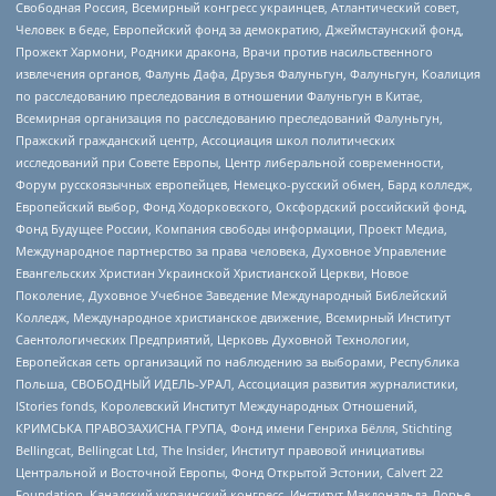
Свободная Россия, Всемирный конгресс украинцев, Атлантический совет,
Человек в беде, Европейский фонд за демократию, Джеймстаунский фонд,
Прожект Хармони, Родники дракона, Врачи против насильственного
извлечения органов, Фалунь Дафа, Друзья Фалуньгун, Фалуньгун, Коалиция
по расследованию преследования в отношении Фалуньгун в Китае,
Всемирная организация по расследованию преследований Фалуньгун,
Пражский гражданский центр, Ассоциация школ политических
исследований при Совете Европы, Центр либеральной современности,
Форум русскоязычных европейцев, Немецко-русский обмен, Бард колледж,
Европейский выбор, Фонд Ходорковского, Оксфордский российский фонд,
Фонд Будущее России, Компания свободы информации, Проект Медиа,
Международное партнерство за права человека, Духовное Управление
Евангельских Христиан Украинской Христианской Церкви, Новое
Поколение, Духовное Учебное Заведение Международный Библейский
Колледж, Международное христианское движение, Всемирный Институт
Саентологических Предприятий, Церковь Духовной Технологии,
Европейская сеть организаций по наблюдению за выборами, Республика
Польша, СВОБОДНЫЙ ИДЕЛЬ-УРАЛ, Ассоциация развития журналистики,
IStories fonds, Королевский Институт Международных Отношений,
КРИМСЬКА ПРАВОЗАХИСНА ГРУПА, Фонд имени Генриха Бёлля, Stichting
Bellingcat, Bellingcat Ltd, The Insider, Институт правовой инициативы
Центральной и Восточной Европы, Фонд Открытой Эстонии, Calvert 22
Foundation, Канадский украинский конгресс, Институт Макдональда-Лорье,