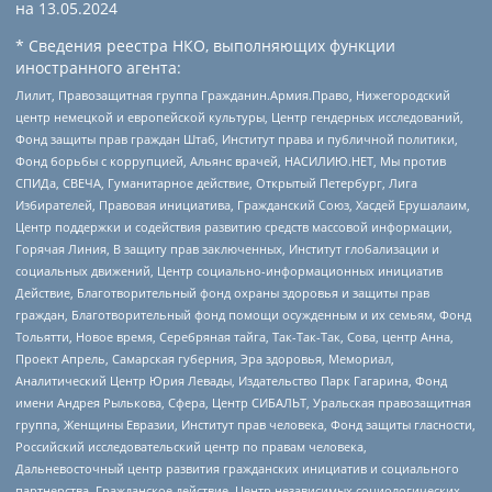
на
13.05.2024
* Сведения реестра НКО, выполняющих функции
иностранного агента:
Лилит, Правозащитная группа Гражданин.Армия.Право, Нижегородский
центр немецкой и европейской культуры, Центр гендерных исследований,
Фонд защиты прав граждан Штаб, Институт права и публичной политики,
Фонд борьбы с коррупцией, Альянс врачей, НАСИЛИЮ.НЕТ, Мы против
СПИДа, СВЕЧА, Гуманитарное действие, Открытый Петербург, Лига
Избирателей, Правовая инициатива, Гражданский Союз, Хасдей Ерушалаим,
Центр поддержки и содействия развитию средств массовой информации,
Горячая Линия, В защиту прав заключенных, Институт глобализации и
социальных движений, Центр социально-информационных инициатив
Действие, Благотворительный фонд охраны здоровья и защиты прав
граждан, Благотворительный фонд помощи осужденным и их семьям, Фонд
Тольятти, Новое время, Серебряная тайга, Так-Так-Так, Сова, центр Анна,
Проект Апрель, Самарская губерния, Эра здоровья, Мемориал,
Аналитический Центр Юрия Левады, Издательство Парк Гагарина, Фонд
имени Андрея Рылькова, Сфера, Центр СИБАЛЬТ, Уральская правозащитная
группа, Женщины Евразии, Институт прав человека, Фонд защиты гласности,
Российский исследовательский центр по правам человека,
Дальневосточный центр развития гражданских инициатив и социального
партнерства, Гражданское действие, Центр независимых социологических