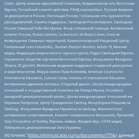
Совет, Центр анализа европейской политики, Академическая сеть Восточная
Европа, Российский комитет действия, РЭНД корпорейшн, Русская Америка
за демократию в России, Настоящая Россия, Глобальная сеть журналистов-
расследователей, Служба поддержки, Свободная Россия Берлин, Свободная
Россия Северный Рейн-Вестфалия, Фонд глобальной помощи, Антивоенный
комитет России, Russie-Libertes, La Asocicion de Rusos Libres, Союз за
возвращение Северных территорий, Крымскотатарский Ресурсный Центр,
Глобальный союз IndustriALL, Russian Election Monitor, Article 19, Мнение
медиа, Федерация анархического черного креста, Радио Свободная Европа,
Германское общество изучения Восточной Европы, Фонд имени Фридриха
Эберта, XZ gGmbH, Мобильная академия поддержки гендерной демократии
и миротворчества, Форум имени Льва Копелева, American Councils for
International Education, Cultural Vistas, Institute of International Education,
Антивоенное движение Антальи, Открытый диалог, Школа международных
отношений и государственной политики им Питера Мунка, Российско-
канадский демократический альянс, Школа международных отношений им
Нормана Патерсона, Центр Гражданских Свобод, Фонд Бориса Немцова за
Свободу, Фонд имени Фридриха Науманна за свободу, Феминистское
антивоенное сопротивление, Комитет независимости Ингушетии, Прометей,
Stop Occupation of Karelia, Вернись живым, Фридом Хаус, СОТА медиа,
Либерально-демократическая Лига Украины
Источник:
https://minjust.gov.ru/ru/documents/7756/
данные