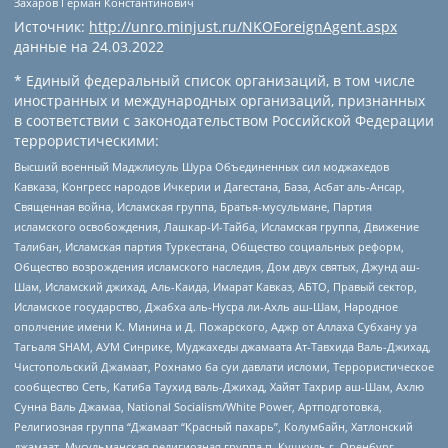
Захаров Герман Константинович
Источник:
http://unro.minjust.ru/NKOForeignAgent.aspx
данные на
24.03.2022
* Единый федеральный список организаций, в том числе
иностранных и международных организаций, признанных
в соответствии с законодательством Российской Федерации
террористическими:
Высший военный Маджлисуль Шура Объединенных сил моджахедов
Кавказа, Конгресс народов Ичкерии и Дагестана, База, Асбат аль-Ансар,
Священная война, Исламская группа, Братья-мусульмане, Партия
исламского освобождения, Лашкар-И-Тайба, Исламская группа, Движение
Талибан, Исламская партия Туркестана, Общество социальных реформ,
Общество возрождения исламского наследия, Дом двух святых, Джунд аш-
Шам, Исламский джихад, Аль-Каида, Имарат Кавказ, АБТО, Правый сектор,
Исламское государство, Джабха аль-Нусра ли-Ахль аш-Шам, Народное
ополчение имени К. Минина и Д. Пожарского, Аджр от Аллаха Субхану уа
Тагьаля SHAM, АУМ Синрике, Муджахеды джамаата Ат-Тавхида Валь-Джихад,
Чистопольский Джамаат, Рохнамо ба суи давлати исломи, Террористическое
сообщество Сеть, Катиба Таухид валь-Джихад, Хайят Тахрир аш-Шам, Ахлю
Сунна Валь Джамаа, National Socialism/White Power, Артподготовка,
Религиозная группа “Джамаат “Красный пахарь”, Колумбайн, Хатлонский
джамаат, Мусульманская религиозная группа п. Кушкуль г. Оренбург,