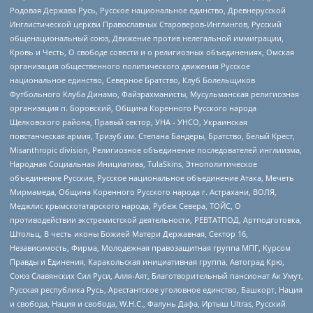
Родовая Держава Русь, Русское национальное единство, Древнерусской
Инглистической церкви Православных Староверов-Инглингов, Русский
общенациональный союз, Движение против нелегальной иммиграции,
Кровь и Честь, О свободе совести и о религиозных объединениях, Омская
организация общественного политического движения Русское
национальное единство, Северное Братство, Клуб Болельщиков
Футбольного Клуба Динамо, Файзрахманисты, Мусульманская религиозная
организация п. Боровский, Община Коренного Русского народа
Щелковского района, Правый сектор, УНА - УНСО, Украинская
повстанческая армия, Тризуб им. Степана Бандеры, Братство, Белый Крест,
Misanthropic division, Религиозное объединение последователей инглиизма,
Народная Социальная Инициатива, TulaSkins, Этнополитическое
объединение Русские, Русское национальное объединение Атака, Мечеть
Мирмамеда, Община Коренного Русского народа г. Астрахани, ВОЛЯ,
Меджлис крымскотатарского народа, Рубеж Севера, ТОЙС, О
противодействии экстремистской деятельности, РЕВТАТПОД, Артподготовка,
Штольц, В честь иконы Божией Матери Державная, Сектор 16,
Независимость, Фирма, Молодежная правозащитная группа МПГ, Курсом
Правды и Единения, Каракольская инициативная группа, Автоград Крю,
Союз Славянских Сил Руси, Алля-Аят, Благотворительный пансионат Ак Умут,
Русская республика Русь, Арестантское уголовное единство, Башкорт, Нация
и свобода, Нация и свобода, W.H.С., Фалунь Дафа, Иртыш Ultras, Русский