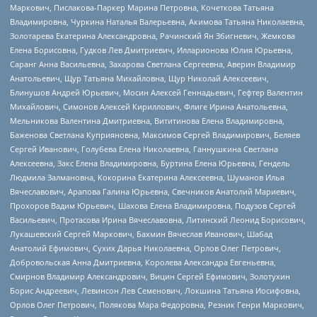
Маркович, Пислакова-Паркер Марина Петровна, Кочеткова Татьяна
Владимировна, Чуркина Наталья Валерьевна, Акимова Татьяна Николаевна,
Золотарева Екатерина Александровна, Рачинский Ян Збигневич, Жемкова
Елена Борисовна, Гудков Лев Дмитриевич, Илларионова Юлия Юрьевна,
Саранг Анна Васильевна, Захарова Светлана Сергеевна, Аверин Владимир
Анатольевич, Щур Татьяна Михайловна, Щур Николай Алексеевич,
Блинушов Андрей Юрьевич, Мосин Алексей Геннадьевич, Гефтер Валентин
Михайлович, Симонов Алексей Кириллович, Флиге Ирина Анатольевна,
Мельникова Валентина Дмитриевна, Вититинова Елена Владимировна,
Баженова Светлана Куприяновна, Максимов Сергей Владимирович, Беляев
Сергей Иванович, Голубева Елена Николаевна, Ганнушкина Светлана
Алексеевна, Закс Елена Владимировна, Буртина Елена Юрьевна, Гендель
Людмила Залмановна, Кокорина Екатерина Алексеевна, Шуманов Илья
Вячеславович, Арапова Галина Юрьевна, Свечников Анатолий Мариевич,
Прохоров Вадим Юрьевич, Шахова Елена Владимировна, Подузов Сергей
Васильевич, Протасова Ирина Вячеславовна, Литинский Леонид Борисович,
Лукашевский Сергей Маркович, Бахмин Вячеслав Иванович, Шабад
Анатолий Ефимович, Сухих Дарья Николаевна, Орлов Олег Петрович,
Добровольская Анна Дмитриевна, Королева Александра Евгеньевна,
Смирнов Владимир Александрович, Вицин Сергей Ефимович, Золотухин
Борис Андреевич, Левинсон Лев Семенович, Локшина Татьяна Иосифовна,
Орлов Олег Петрович, Полякова Мара Федоровна, Резник Генри Маркович,