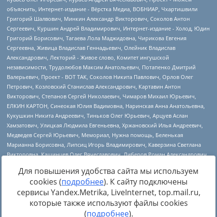
Для повышения удобства сайта мы используем
cookies (
подробнее
). К сайту подключены
сервисы Yandex.Metrika, LiveInternet, top.mail.ru,
Источник:
https://minjust.gov.ru/uploaded/files/reestr-
которые также используют файлы cookies
inostrannyih-agentov-22-03-2024.pdf
данные на
22.03.2024
(
подробнее
).