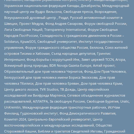
Украинская национальная федерация Канады, Декабристы, Международный
научный центр им Вудро Вильсона, Свободная пресса, Возрождение,
Всеукраинский духовный центр , Риддл, Русский антивоенный комитет в
Швеции, Проект Медуза, Фонд Андрея Сахарова, Форум свободной России,
Лига Свободных Наций, Transparеncy International, Форум Свободных
Народов ПостРоссии, Солидарность с гражданским движением в России –
Solidarus, КрымSOS, Свободный университет, Институт государственного
управления, Форум гражданского общества Россия, Беллона, Союз жителей
островов Тисима и Хабомаи, Съезд народных депутатов, Гринпис
Интернешнл, Фонд борьбы с коррупцией Инк, Завет церквей TCCN, Агора,
Всемирный фонд природы, BDR Novaja Gazeta-Europe, Алтай проект,
Образовательный дом прав человека Чернигов, Фонд Дом Прав Человека,
Белорусский дом прав человека имени Бориса Звозскова, Дом прав
человека Тбилиси, Дом прав человека Ереван, Дом прав человека Крым,
Центр дикого лосося, TVR Studios, ТВ Дождь, Центр европейских
исследований им Вилфрида Мартенса, Сетевое объединение журналистов
расследователей, АЛЛАТРА, За свободную Россию, Свободная Бурятия, Uralic,
UnKremlin, Международная федерация транспортных рабочих, ИстЧам
Финланд, Гудзоновский институт, Фонд Демократического Развития,
Комитет-2024, Центрально-Европейский университет, Центр
восточноевропейских и международных исследований, Общество
Сторожевой башни, Библии и трактатов Свидетелей Иеговы, Гражданский