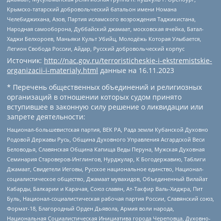
Крымско-татарский добровольческий батальон имени Номана
Челебиджихана, Азов, Партия исламского возрождения Таджикистана,
Народная самооборона, Дуббайский джамаат, московская ячейка, Батал-
Хаджи Белхороев, Маньяки Культ Убийц, Молодёжь Которая Улыбается,
Легион Свобода России, Айдар, Русский добровольческий корпус
Источник:
http://nac.gov.ru/terroristicheskie-i-ekstremistskie-
organizacii-i-materialy.html
данные на
16.11.2023
* Перечень общественных объединений и религиозных
организаций в отношении которых судом принято
вступившее в законную силу решение о ликвидации или
запрете деятельности:
Национал-большевистская партия, ВЕК РА, Рада земли Кубанской Духовно
Родовой Державы Русь, Община Духовного Управления Асгардской Веси
Беловодья, Славянская Община Капища Веды Перуна, Мужская Духовная
Семинария Староверов-Инглингов, Нурджулар, К Богодержавию, Таблиги
Джамаат, Свидетели Иеговы, Русское национальное единство, Национал-
социалистическое общество, Джамаат мувахидов, Объединенный Вилайат
Кабарды, Балкарии и Карачая, Союз славян, Ат-Такфир Валь-Хиджра, Пит
Буль, Национал-социалистическая рабочая партия России, Славянский союз,
Формат-18, Благородный Орден Дьявола, Армия воли народа,
Национальная Социалистическая Инициатива города Череповца, Духовно-