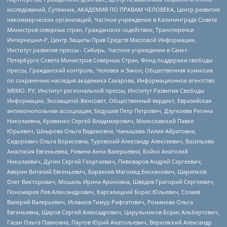
исследований, Сутяжник, АКАДЕМИЯ ПО ПРАВАМ ЧЕЛОВЕКА, Центр развития
некоммерческих организаций, Частное учреждение в Калининграде Совета
Министров северных стран, Гражданское содействие, Трансперенси
Интернешнл-Р, Центр Защиты Прав Средств Массовой Информации,
Институт развития прессы - Сибирь, Частное учреждение в Санкт-
Петербурге Совета Министров Северных Стран, Фонд поддержки свободы
прессы, Гражданский контроль, Человек и Закон, Общественная комиссия
по сохранению наследия академика Сахарова, Информационное агентство
МЕМО. РУ, Институт региональной прессы, Институт Развития Свободы
Информации, Экозащита!-Женсовет, Общественный вердикт, Евразийская
антимонопольная ассоциация, Бедушев Петр Петрович, Дзугкоева Регина
Николаевна, Кривенко Сергей Владимирович, Милославский Павел
Юрьевич, Шнырова Ольга Вадимовна, Чанышева Лилия Айратовна,
Сидорович Ольга Борисовна, Туровский Александр Алексеевич, Васильева
Анастасия Евгеньевна, Ривина Анна Валерьевна, Бойко Анатолий
Николаевич, Дугин Сергей Георгиевич, Пивоваров Андрей Сергеевич,
Аверин Виталий Евгеньевич, Барахоев Магомед Бекханович, Шарипков
Олег Викторович, Мошель Ирина Ароновна, Шведов Григорий Сергеевич,
Пономарев Лев Александрович, Каргалицкий Борис Юльевич, Созаев
Валерий Валерьевич, Исламов Тимур Рифгатович, Романова Ольга
Евгеньевна, Щаров Сергей Алексадрович, Цирульников Борис Альбертович,
Гасан Ольга Павловна, Паутов Юрий Анатольевич, Верховский Александр