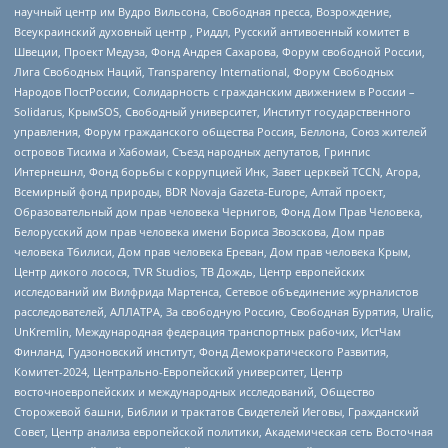
научный центр им Вудро Вильсона, Свободная пресса, Возрождение,
Всеукраинский духовный центр , Риддл, Русский антивоенный комитет в
Швеции, Проект Медуза, Фонд Андрея Сахарова, Форум свободной России,
Лига Свободных Наций, Transparеncy International, Форум Свободных
Народов ПостРоссии, Солидарность с гражданским движением в России –
Solidarus, КрымSOS, Свободный университет, Институт государственного
управления, Форум гражданского общества Россия, Беллона, Союз жителей
островов Тисима и Хабомаи, Съезд народных депутатов, Гринпис
Интернешнл, Фонд борьбы с коррупцией Инк, Завет церквей TCCN, Агора,
Всемирный фонд природы, BDR Novaja Gazeta-Europe, Алтай проект,
Образовательный дом прав человека Чернигов, Фонд Дом Прав Человека,
Белорусский дом прав человека имени Бориса Звозскова, Дом прав
человека Тбилиси, Дом прав человека Ереван, Дом прав человека Крым,
Центр дикого лосося, TVR Studios, ТВ Дождь, Центр европейских
исследований им Вилфрида Мартенса, Сетевое объединение журналистов
расследователей, АЛЛАТРА, За свободную Россию, Свободная Бурятия, Uralic,
UnKremlin, Международная федерация транспортных рабочих, ИстЧам
Финланд, Гудзоновский институт, Фонд Демократического Развития,
Комитет-2024, Центрально-Европейский университет, Центр
восточноевропейских и международных исследований, Общество
Сторожевой башни, Библии и трактатов Свидетелей Иеговы, Гражданский
Совет, Центр анализа европейской политики, Академическая сеть Восточная