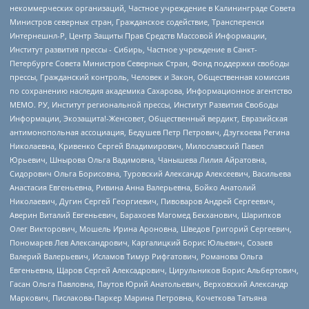
некоммерческих организаций, Частное учреждение в Калининграде Совета
Министров северных стран, Гражданское содействие, Трансперенси
Интернешнл-Р, Центр Защиты Прав Средств Массовой Информации,
Институт развития прессы - Сибирь, Частное учреждение в Санкт-
Петербурге Совета Министров Северных Стран, Фонд поддержки свободы
прессы, Гражданский контроль, Человек и Закон, Общественная комиссия
по сохранению наследия академика Сахарова, Информационное агентство
МЕМО. РУ, Институт региональной прессы, Институт Развития Свободы
Информации, Экозащита!-Женсовет, Общественный вердикт, Евразийская
антимонопольная ассоциация, Бедушев Петр Петрович, Дзугкоева Регина
Николаевна, Кривенко Сергей Владимирович, Милославский Павел
Юрьевич, Шнырова Ольга Вадимовна, Чанышева Лилия Айратовна,
Сидорович Ольга Борисовна, Туровский Александр Алексеевич, Васильева
Анастасия Евгеньевна, Ривина Анна Валерьевна, Бойко Анатолий
Николаевич, Дугин Сергей Георгиевич, Пивоваров Андрей Сергеевич,
Аверин Виталий Евгеньевич, Барахоев Магомед Бекханович, Шарипков
Олег Викторович, Мошель Ирина Ароновна, Шведов Григорий Сергеевич,
Пономарев Лев Александрович, Каргалицкий Борис Юльевич, Созаев
Валерий Валерьевич, Исламов Тимур Рифгатович, Романова Ольга
Евгеньевна, Щаров Сергей Алексадрович, Цирульников Борис Альбертович,
Гасан Ольга Павловна, Паутов Юрий Анатольевич, Верховский Александр
Маркович, Пислакова-Паркер Марина Петровна, Кочеткова Татьяна