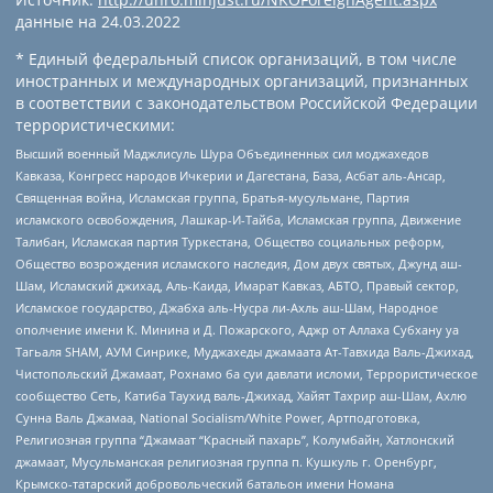
данные на
24.03.2022
* Единый федеральный список организаций, в том числе
иностранных и международных организаций, признанных
в соответствии с законодательством Российской Федерации
террористическими:
Высший военный Маджлисуль Шура Объединенных сил моджахедов
Кавказа, Конгресс народов Ичкерии и Дагестана, База, Асбат аль-Ансар,
Священная война, Исламская группа, Братья-мусульмане, Партия
исламского освобождения, Лашкар-И-Тайба, Исламская группа, Движение
Талибан, Исламская партия Туркестана, Общество социальных реформ,
Общество возрождения исламского наследия, Дом двух святых, Джунд аш-
Шам, Исламский джихад, Аль-Каида, Имарат Кавказ, АБТО, Правый сектор,
Исламское государство, Джабха аль-Нусра ли-Ахль аш-Шам, Народное
ополчение имени К. Минина и Д. Пожарского, Аджр от Аллаха Субхану уа
Тагьаля SHAM, АУМ Синрике, Муджахеды джамаата Ат-Тавхида Валь-Джихад,
Чистопольский Джамаат, Рохнамо ба суи давлати исломи, Террористическое
сообщество Сеть, Катиба Таухид валь-Джихад, Хайят Тахрир аш-Шам, Ахлю
Сунна Валь Джамаа, National Socialism/White Power, Артподготовка,
Религиозная группа “Джамаат “Красный пахарь”, Колумбайн, Хатлонский
джамаат, Мусульманская религиозная группа п. Кушкуль г. Оренбург,
Крымско-татарский добровольческий батальон имени Номана