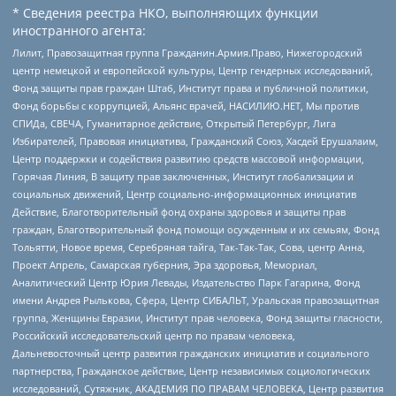
* Сведения реестра НКО, выполняющих функции
иностранного агента:
Лилит, Правозащитная группа Гражданин.Армия.Право, Нижегородский
центр немецкой и европейской культуры, Центр гендерных исследований,
Фонд защиты прав граждан Штаб, Институт права и публичной политики,
Фонд борьбы с коррупцией, Альянс врачей, НАСИЛИЮ.НЕТ, Мы против
СПИДа, СВЕЧА, Гуманитарное действие, Открытый Петербург, Лига
Избирателей, Правовая инициатива, Гражданский Союз, Хасдей Ерушалаим,
Центр поддержки и содействия развитию средств массовой информации,
Горячая Линия, В защиту прав заключенных, Институт глобализации и
социальных движений, Центр социально-информационных инициатив
Действие, Благотворительный фонд охраны здоровья и защиты прав
граждан, Благотворительный фонд помощи осужденным и их семьям, Фонд
Тольятти, Новое время, Серебряная тайга, Так-Так-Так, Сова, центр Анна,
Проект Апрель, Самарская губерния, Эра здоровья, Мемориал,
Аналитический Центр Юрия Левады, Издательство Парк Гагарина, Фонд
имени Андрея Рылькова, Сфера, Центр СИБАЛЬТ, Уральская правозащитная
группа, Женщины Евразии, Институт прав человека, Фонд защиты гласности,
Российский исследовательский центр по правам человека,
Дальневосточный центр развития гражданских инициатив и социального
партнерства, Гражданское действие, Центр независимых социологических
исследований, Сутяжник, АКАДЕМИЯ ПО ПРАВАМ ЧЕЛОВЕКА, Центр развития