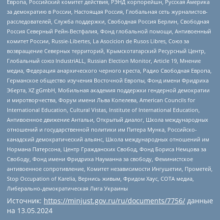
Европа, Российский комитет действия, РЭНД корпорейшн, Русская Америка
за демократию в России, Настоящая Россия, Глобальная сеть журналистов-
расследователей, Служба поддержки, Свободная Россия Берлин, Свободная
Россия Северный Рейн-Вестфалия, Фонд глобальной помощи, Антивоенный
комитет России, Russie-Libertes, La Asocicion de Rusos Libres, Союз за
возвращение Северных территорий, Крымскотатарский Ресурсный Центр,
Глобальный союз IndustriALL, Russian Election Monitor, Article 19, Мнение
медиа, Федерация анархического черного креста, Радио Свободная Европа,
Германское общество изучения Восточной Европы, Фонд имени Фридриха
Эберта, XZ gGmbH, Мобильная академия поддержки гендерной демократии
и миротворчества, Форум имени Льва Копелева, American Councils for
International Education, Cultural Vistas, Institute of International Education,
Антивоенное движение Антальи, Открытый диалог, Школа международных
отношений и государственной политики им Питера Мунка, Российско-
канадский демократический альянс, Школа международных отношений им
Нормана Патерсона, Центр Гражданских Свобод, Фонд Бориса Немцова за
Свободу, Фонд имени Фридриха Науманна за свободу, Феминистское
антивоенное сопротивление, Комитет независимости Ингушетии, Прометей,
Stop Occupation of Karelia, Вернись живым, Фридом Хаус, СОТА медиа,
Либерально-демократическая Лига Украины
Источник:
https://minjust.gov.ru/ru/documents/7756/
данные
на
13.05.2024