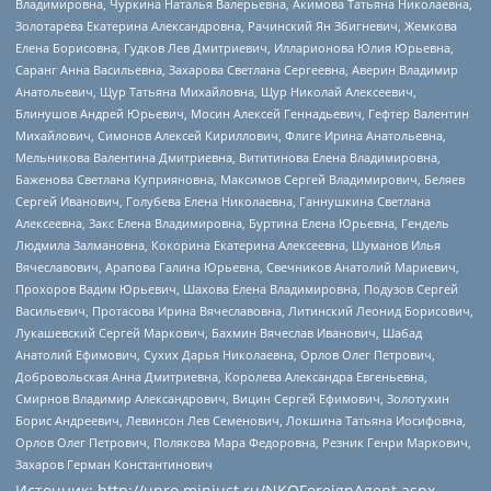
Владимировна, Чуркина Наталья Валерьевна, Акимова Татьяна Николаевна,
Золотарева Екатерина Александровна, Рачинский Ян Збигневич, Жемкова
Елена Борисовна, Гудков Лев Дмитриевич, Илларионова Юлия Юрьевна,
Саранг Анна Васильевна, Захарова Светлана Сергеевна, Аверин Владимир
Анатольевич, Щур Татьяна Михайловна, Щур Николай Алексеевич,
Блинушов Андрей Юрьевич, Мосин Алексей Геннадьевич, Гефтер Валентин
Михайлович, Симонов Алексей Кириллович, Флиге Ирина Анатольевна,
Мельникова Валентина Дмитриевна, Вититинова Елена Владимировна,
Баженова Светлана Куприяновна, Максимов Сергей Владимирович, Беляев
Сергей Иванович, Голубева Елена Николаевна, Ганнушкина Светлана
Алексеевна, Закс Елена Владимировна, Буртина Елена Юрьевна, Гендель
Людмила Залмановна, Кокорина Екатерина Алексеевна, Шуманов Илья
Вячеславович, Арапова Галина Юрьевна, Свечников Анатолий Мариевич,
Прохоров Вадим Юрьевич, Шахова Елена Владимировна, Подузов Сергей
Васильевич, Протасова Ирина Вячеславовна, Литинский Леонид Борисович,
Лукашевский Сергей Маркович, Бахмин Вячеслав Иванович, Шабад
Анатолий Ефимович, Сухих Дарья Николаевна, Орлов Олег Петрович,
Добровольская Анна Дмитриевна, Королева Александра Евгеньевна,
Смирнов Владимир Александрович, Вицин Сергей Ефимович, Золотухин
Борис Андреевич, Левинсон Лев Семенович, Локшина Татьяна Иосифовна,
Орлов Олег Петрович, Полякова Мара Федоровна, Резник Генри Маркович,
Захаров Герман Константинович
Источник:
http://unro.minjust.ru/NKOForeignAgent.aspx