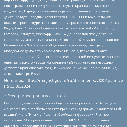
Совет граждан СССР Прикубанского округа г. Краснодара, Мужское
государство, Народное объединение русского движения, Народное
движение Адат, Народный совет граждан РСФСР СССР Архангельской
области, Проект Штурм, Граждане СССР, Держава Союз Советских Светлых
Родов, Совет Советских Социалистических Районов, Meta Platforms Inc,
Facebook, Instagram, WhatsApp, СИЧ-С14, Добровольческое Движение
Организации украинских националистов, Черный Комитет, Татарстанское
Региональное Всетатарское общественное движение, Невоград,
Молодежное Демократическое Движение Весна, Верховный Совет
Татарской Автономной Советской Социалистической Республики, Конгресс
ойрат-калмыцкого народа, Исполнительный комитет совета народных
депутатов Красноярского края, Этническое национальное объединение,
ЛГБТ, Я.МЫ Сергей Фургал
Источник:
https://minjust.gov.ru/ru/documents/7822/
данные
на
03.05.2024
* Реестр иностранных агентов:
Калининградская региональная общественная организация "Экозащита!-Женсовет", Фонд содействия защите прав и свобод граждан "Общественный вердикт", Фонд "Институт Развития Свободы Информации", Частное учреждение "Информационное агентство МЕМО. РУ", Региональная общественная организация "Общественная комиссия по сохранению наследия академика Сахарова", Фонд поддержки свободы прессы, Санкт-Петербургская общественная правозащитная организация "Гражданский контроль", Межрегиональная общественная организация "Информационно-просветительский центр "Мемориал", Региональный Фонд "Центр Защиты Прав Средств Массовой Информации", с 05.12.2023 Фонд "Центр Защиты Прав Средств массовой информации", Региональная общественная благотворительная организация помощи беженцам и мигрантам "Гражданское содействие", Негосударственное образовательное учреждение дополнительного профессионального образования (повышение квалификации) специалистов "АКАДЕМИЯ ПО ПРАВАМ ЧЕЛОВЕКА", Свердловская региональная общественная организация "Сутяжник", Автономная некоммерческая организация "Центр независимых социологических исследований", Союз общественных объединений "Российский исследовательский центр по правам человека", Региональное общественное учреждение научно-информационный центр "МЕМОРИАЛ", Некоммерческая организация "Фонд защиты гласности", Автономная некоммерческая организация "Институт прав человека", Городская общественная организация "Екатеринбургское общество "МЕМОРИАЛ", Городская общественная организация "Рязанское историко-просветительское и правозащитное общество "Мемориал" (Рязанский Мемориал), Челябинский региональный орган общественной самодеятельности – женское общественное объединение "Женщины Евразии", Челябинский региональный орган общественной самодеятельности "Уральская правозащитная группа", Фонд содействия защите здоровья и социальной справедливости имени Андрея Рылькова, Автономная Некоммерческая Организация "Аналитический Центр Юрия Левады", Автономная некоммерческая организация социальной поддержки населения "Проект Апрель", Региональная общественная организация помощи женщинам и детям, находящимся в кризисной ситуации "Информационно-методический центр "Анна", Фонд содействия развитию массовых коммуникаций и правовому просвещению "Так-так-Так", Фонд содействия устойчивому развитию "Серебряная тайга", Свердловский региональный общественный фонд социальных проектов "Новое время", "Idel.Реалии", Кавказ.Реалии, Крым.Реалии, Телеканал Настоящее Время, Татаро-башкирская служба Радио Свобода (Azatliq Radiosi), Радио Свободная Европа/Радио Свобода (PCE/PC), "Сибирь.Реалии", "Фактограф", Благотворительный фонд помощи осужденным и их семьям, Автономная некоммерческая организация "Институт глобализации и социальных движений", Фонд "В защиту прав заключенных", Частное учреждение "Центр поддержки и содействия развитию средств массовой информации", Пензенский региональный общественный благотворительный фонд "Гражданский союз", "Север.Реалии", Некоммерческая организация Фонд "Правовая инициатива", Общество с ограниченной ответственностью "Радио Свободная Европа/Радио Свобода", Чешское информационное агентство "MEDIUM-ORIENT", Красноярская региональная общественная организация "Мы против СПИДа", Камалягин Денис Николаевич, Маркелов Сергей Евгеньевич, Пономарев Лев Александрович, Савицкая Людмила Алексеевна, Автономная некоммерческая организация "Центр по работе с проблемой насилия "НАСИЛИЮ.НЕТ", Межрегиональный профессиональный союз работников здравоохранения "Альянс врачей", Юридическое лицо, зарегистрированное в Латвийской Республике, SIA "Medusa Project" (регистрационный номер 40103797863, дата регистрации 10.06.2014), Некоммерческая организация "Фонд по борьбе с коррупцией", Автономная некоммерческая организация "Институт права и публичной политики", Баданин Роман Сергеевич, Гликин Максим Александрович, Железнова Мария Михайловна, Лукьянова Юлия Сергеевна, Маетная Елизавета Витальевна, Маняхин Петр Борисович, Чуракова Ольга Владимировна, Ярош Юлия Петровна, Юридическое лицо "The Insider SIA", зарегистрированное в Риге, Латвийская Республика (дата регистрации 26.06.2015), являющееся администратором доменного имени интернет-издания "The Insider SIA", https://theins.ru, Постернак Алексей Евгеньевич, Рубин Михаил Аркадьевич, Анин Роман Александрович, Юридическое лицо Istories fonds, зарегистрированное в Латвийской Республике (регистрационный номер 50008295751, дата регистрации 24.02.2020), Великовский Дмитрий Александрович, Долинина Ирина Николаевна, Мароховская Алеся Алексеевна, Шлейнов Роман Юрьевич, Шмагун Олеся Валентиновна, Общество с ограниченной ответственностью "Альтаир 2021", Общество с ограниченной ответственностью "Вега 2021", Общество с ограниченной ответственностью "Главный редактор 2021", Общество с ограниченной ответственностью "Ромашки монолит", Важенков Артем Валерьевич, Ивановская областная общественная организация "Центр гендерных исследований", Гурман Юрий Альбертович, Медиапроект "ОВД-Инфо", Егоров Владимир Владимирович, Жилинский Владимир Александрович, Общество с ограниченной ответственностью "ЗП", Иванова София Юрьевна, Карезина Инна Павловна, Кильтау Екатерина Викторовна, Петров Алексей Викторович, Пискунов Сергей Евгеньевич, Смирнов Сергей Сергеевич, Тихонов Михаил Сергеевич, Общество с ограниченной ответственностью "ЖУРНАЛИСТ-ИНОСТРАННЫЙ АГЕНТ", Арапова Галина Юрьевна, Вольтская Татьяна Анатольевна, Американская компания "Mason G.E.S. Anonymous Foundation" (США), являющаяся владельцем интернет-издания https://mnews.world/, Компания "Stichting Bellingcat", зарегистрированная в Нидерландах (дата регистрации 11.07.2018), Захаров Андрей Вячеславович, Клепиковская Екатерина Дмитриевна, Общество с ограниченной ответственностью "МЕМО", Перл Роман Александрович, Симонов Евгений Алексеевич, Соловьева Елена Анатольевна, Сотников Даниил Владимирович, Сурначева Елизавета Дмитриевна, Автономная некоммерческая организация по защите прав человека и информированию населения "Якутия – Наше Мнение", Общество с ограниченной ответственностью "Москоу диджитал медиа", с 26.01.2023 Общество с ограниченной ответственностью "Чайка Белые сады", Ветошкина Валерия Валерьевна, Заговора Максим Александрович, Межрегиональное общественное движение "Российская ЛГБТ - сеть", Оленичев Максим Владимирович, Павлов Иван Юрьевич, Скворцова Елена Сергеевна, Общество с ограниченной ответственностью "Как бы инагент", Кочетков Игорь Викторович, Общество с ограниченной ответственностью "Честные выборы", Еланчик Олег Александрович, Общество с ограниченной ответственностью "Нобелевский призыв", Гималова Регина Эмилевна, Григорьев Андрей Валерьевич, Григорьева Алина Александровна, Ассоциация по содействию защите прав призывников, альтернативнослужащих и военнослужащих "Правозащитная группа "Гражданин.Армия.Право", Хисамова Регина Фаритовна, Автономная некоммерческая организация по реализации социально-правовых программ "Лилит", Дальневосточное общественное движение "Маяк", Санкт-Петербургская ЛГБТ-инициативная группа "Выход", Инициативная группа ЛГБТ+ "Реверс", Алексеев Андрей Викторович, Бекбулатова Таисия Львовна, Беляев Иван Михайлович, Владыкина Елена Сергеевна, Гельман Марат Александрович, Никульшина Вероника Юрьевна, Толоконникова Надежда Андреевна, Шендерович Виктор Анатольевич, Общество с ограниченной ответственностью "Данное сообщение", Общество с ограниченной ответственностью Издательский дом "Новая глава", Айнбиндер Александра Александровна, Московский комьюнити-центр для ЛГБТ+инициатив, Благотворительный фонд развития филантропии, Deutsche Welle (Германия, Kurt-Schumacher-Strasse 3, 53113 Bonn), Борзунова Мария Михайловна, Воробьев Виктор Викторович, Голубева Анна Львовна, Константинова Алла Михайловна, Малкова Ирина Владимировна, Мурадов Мурад Абдулгалимович, Осетинская Елизавета Николаевна, Понасенков Евгений Николаевич, Ганапольский Матвей Юрьевич, Киселев Евгений Алексеевич, Борухович Ирина Григорьевна, Дремин Иван Тимофеевич, Дубровский Дмитрий Викторович, Красноярская региональная общественная организация поддержки и развития альтернативных образовательных технологий и межкультурных коммуникаций "ИНТЕРРА", Маяковская Екатерина Алексеевна, Фейгин Марк Захарович, Филимонов Андрей Викторович, Дзугкоева Регина Николаевна, Доброхотов Роман Александрович, Дудь Юрий Александрович, Елкин Сергей Владимирович, Кругликов Кирилл Игоревич, Сабунаева Мария Леонидовна, Семенов Алексей Владимирович, Шаинян Карен Багратович, Шульман Екатерина Михайловна, Асафьев Артур Валерьевич, Вахштайн Виктор Семенович, Венедиктов Алексей Алексеевич, Лушникова Екатерина Евгеньевна, Волков Леонид Михайлович, Невзоров Александр Глебович, Пархоменко Сергей Борисович, Сироткин Ярослав Николаевич, Кара-Мурза Владимир Владимирович, Баранова Наталья Владимировна, Гозман Леонид Яковлевич, Кагарлицкий Борис Юльевич, Климарев Михаил Валерьевич, Милов Владимир Станиславович, Автономная некоммерческая организация Краснодарский центр современного искусства "Типография", Моргенштерн Алишер Тагирович, Соболь Любовь Эдуардовна, Общество с ограниченной ответственностью "ЛИЗА НОРМ", Каспаров Гарри Кимович, Ходорковский Михаил Борисович, Общество с ограниченной ответственностью "Апрельские тезисы", Данилович Ирина Брониславовна, Кашин Олег Владимирович, Петров Николай Владимирович, Пивоваров Алексей Владимирович, Соколов Михаил Владимирович, Цветкова Юлия Владимировна, Чичваркин Евгений Александрович, Комитет против пыток/Команда против пыток, Общество с ограниченной ответственностью "Первый научный", Общество с ограниченной ответственностью "Вертолет и ко", Белоцерковская Вероника Борисовна, Кац Максим Евгеньевич, Лазарева Татьяна Юрьевна, Шаведдинов Руслан Табризович, Яшин Илья Валерьевич, Общество с ограниченной ответственностью "Иноагент ААВ", Алешковский Дмитрий Петрович, Альбац Евгения Марковна, Быков Дмитрий Львович, Галямина Юлия Евгеньевна, Лойко Сергей Леонидович, Мартынов Кирилл Константинович, Медведев Сергей Александрович, Крашенинников Федор Геннадиевич, Гордеева Катерина Вл