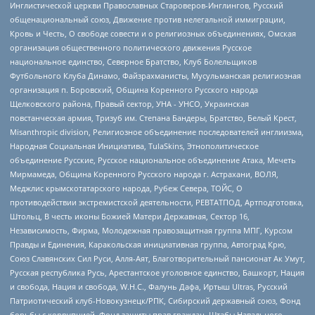
Инглистической церкви Православных Староверов-Инглингов, Русский
общенациональный союз, Движение против нелегальной иммиграции,
Кровь и Честь, О свободе совести и о религиозных объединениях, Омская
организация общественного политического движения Русское
национальное единство, Северное Братство, Клуб Болельщиков
Футбольного Клуба Динамо, Файзрахманисты, Мусульманская религиозная
организация п. Боровский, Община Коренного Русского народа
Щелковского района, Правый сектор, УНА - УНСО, Украинская
повстанческая армия, Тризуб им. Степана Бандеры, Братство, Белый Крест,
Misanthropic division, Религиозное объединение последователей инглиизма,
Народная Социальная Инициатива, TulaSkins, Этнополитическое
объединение Русские, Русское национальное объединение Атака, Мечеть
Мирмамеда, Община Коренного Русского народа г. Астрахани, ВОЛЯ,
Меджлис крымскотатарского народа, Рубеж Севера, ТОЙС, О
противодействии экстремистской деятельности, РЕВТАТПОД, Артподготовка,
Штольц, В честь иконы Божией Матери Державная, Сектор 16,
Независимость, Фирма, Молодежная правозащитная группа МПГ, Курсом
Правды и Единения, Каракольская инициативная группа, Автоград Крю,
Союз Славянских Сил Руси, Алля-Аят, Благотворительный пансионат Ак Умут,
Русская республика Русь, Арестантское уголовное единство, Башкорт, Нация
и свобода, Нация и свобода, W.H.С., Фалунь Дафа, Иртыш Ultras, Русский
Патриотический клуб-Новокузнецк/РПК, Сибирский державный союз, Фонд
борьбы с коррупцией, Фонд защиты прав граждан, Штабы Навального,