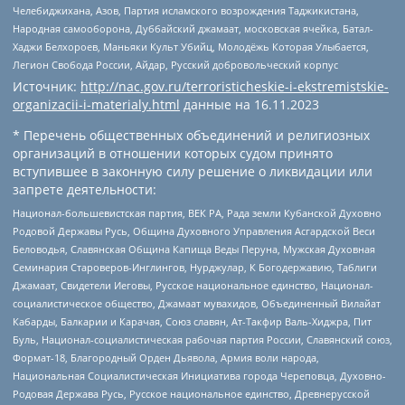
Челебиджихана, Азов, Партия исламского возрождения Таджикистана,
Народная самооборона, Дуббайский джамаат, московская ячейка, Батал-
Хаджи Белхороев, Маньяки Культ Убийц, Молодёжь Которая Улыбается,
Легион Свобода России, Айдар, Русский добровольческий корпус
Источник:
http://nac.gov.ru/terroristicheskie-i-ekstremistskie-
organizacii-i-materialy.html
данные на
16.11.2023
* Перечень общественных объединений и религиозных
организаций в отношении которых судом принято
вступившее в законную силу решение о ликвидации или
запрете деятельности:
Национал-большевистская партия, ВЕК РА, Рада земли Кубанской Духовно
Родовой Державы Русь, Община Духовного Управления Асгардской Веси
Беловодья, Славянская Община Капища Веды Перуна, Мужская Духовная
Семинария Староверов-Инглингов, Нурджулар, К Богодержавию, Таблиги
Джамаат, Свидетели Иеговы, Русское национальное единство, Национал-
социалистическое общество, Джамаат мувахидов, Объединенный Вилайат
Кабарды, Балкарии и Карачая, Союз славян, Ат-Такфир Валь-Хиджра, Пит
Буль, Национал-социалистическая рабочая партия России, Славянский союз,
Формат-18, Благородный Орден Дьявола, Армия воли народа,
Национальная Социалистическая Инициатива города Череповца, Духовно-
Родовая Держава Русь, Русское национальное единство, Древнерусской