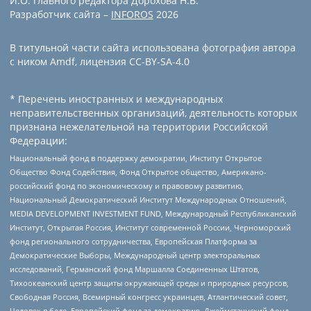
И.О. главного редактора Дорохова Н.В.
Разработчик сайта –
INFOROS
2026
В титульной части сайта использована фотография автора
с ником Amdf, лицензия CC-BY-SA-4.0
* Перечень иностранных и международных
неправительственных организаций, деятельность которых
признана нежелательной на территории Российской
Федерации:
Национальный фонд в поддержку демократии, Институт Открытое
Общество Фонд Содействия, Фонд Открытое общество, Американо-
российский фонд по экономическому и правовому развитию,
Национальный Демократический Институт Международных Отношений,
MEDIA DEVELOPMENT INVESTMENT FUND, Международный Республиканский
Институт, Открытая Россия, Институт современной России, Черноморский
фонд регионального сотрудничества, Европейская Платформа за
Демократические Выборы, Международный центр электоральных
исследований, Германский фонд Маршалла Соединенных Штатов,
Тихоокеанский центр защиты окружающей среды и природных ресурсов,
Свободная Россия, Всемирный конгресс украинцев, Атлантический совет,
Человек в беде, Европейский фонд за демократию, Джеймстаунский фонд,