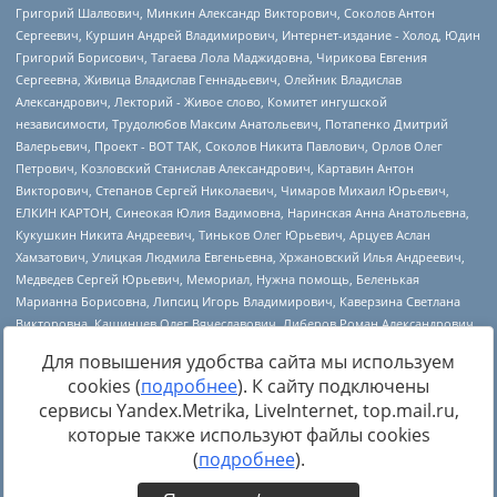
Для повышения удобства сайта мы используем
cookies (
подробнее
). К сайту подключены
сервисы Yandex.Metrika, LiveInternet, top.mail.ru,
Источник:
https://minjust.gov.ru/uploaded/files/reestr-
которые также используют файлы cookies
inostrannyih-agentov-22-03-2024.pdf
данные на
22.03.2024
(
подробнее
).