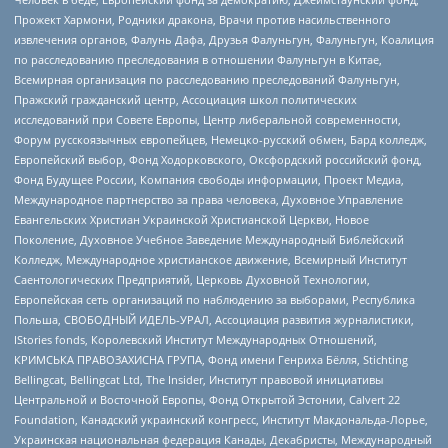
Прожект Хармони, Родники дракона, Врачи против насильственного
извлечения органов, Фалунь Дафа, Друзья Фалуньгун, Фалуньгун, Коалиция
по расследованию преследования в отношении Фалуньгун в Китае,
Всемирная организация по расследованию преследований Фалуньгун,
Пражский гражданский центр, Ассоциация школ политических
исследований при Совете Европы, Центр либеральной современности,
Форум русскоязычных европейцев, Немецко-русский обмен, Бард колледж,
Европейский выбор, Фонд Ходорковского, Оксфордский российский фонд,
Фонд Будущее России, Компания свободы информации, Проект Медиа,
Международное партнерство за права человека, Духовное Управление
Евангельских Христиан Украинской Христианской Церкви, Новое
Поколение, Духовное Учебное Заведение Международный Библейский
Колледж, Международное христианское движение, Всемирный Институт
Саентологических Предприятий, Церковь Духовной Технологии,
Европейская сеть организаций по наблюдению за выборами, Республика
Польша, СВОБОДНЫЙ ИДЕЛЬ-УРАЛ, Ассоциация развития журналистики,
IStories fonds, Королевский Институт Международных Отношений,
КРИМСЬКА ПРАВОЗАХИСНА ГРУПА, Фонд имени Генриха Бёлля, Stichting
Bellingcat, Bellingcat Ltd, The Insider, Институт правовой инициативы
Центральной и Восточной Европы, Фонд Открытой Эстонии, Calvert 22
Foundation, Канадский украинский конгресс, Институт Макдональда-Лорье,
Украинская национальная федерация Канады, Декабристы, Международный