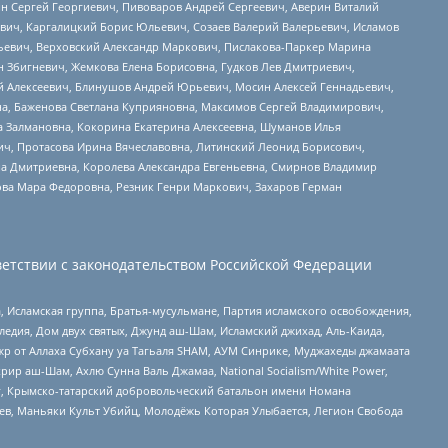
ин Сергей Георгиевич, Пивоваров Андрей Сергеевич, Аверин Виталий
вич, Каргалицкий Борис Юльевич, Созаев Валерий Валерьевич, Исламов
льевич, Верховский Александр Маркович, Пислакова-Паркер Марина
н Збигневич, Жемкова Елена Борисовна, Гудков Лев Дмитриевич,
й Алексеевич, Блинушов Андрей Юрьевич, Мосин Алексей Геннадьевич,
а, Баженова Светлана Куприяновна, Максимов Сергей Владимирович,
а Залмановна, Кокорина Екатерина Алексеевна, Шуманов Илья
ч, Протасова Ирина Вячеславовна, Литинский Леонид Борисович,
а Дмитриевна, Королева Александра Евгеньевна, Смирнов Владимир
ова Мара Федоровна, Резник Генри Маркович, Захаров Герман
етствии с законодательством Российской Федерации
 Исламская группа, Братья-мусульмане, Партия исламского освобождения,
едия, Дом двух святых, Джунд аш-Шам, Исламский джихад, Аль-Каида,
жр от Аллаха Субхану уа Тагьаля SHAM, АУМ Синрике, Муджахеды джамаата
рир аш-Шам, Ахлю Сунна Валь Джамаа, National Socialism/White Power,
рг, Крымско-татарский добровольческий батальон имени Номана
оев, Маньяки Культ Убийц, Молодёжь Которая Улыбается, Легион Свобода