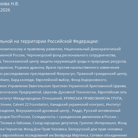
хова Н.В.
2026
льной на территории Российской Федерации:
кономическому и правовому развитию, Национальный Демократический
менной России, Черноморский фонд регионального сотрудничества,
, Тихоокеанский центр защиты окружающей среды и природных ресурсов,
 Хармони, Родники дракона, Врачи против насильственного извлечения
по расследованию преследований Фалуньгун, Пражский гражданский центр,
бмен, Бард колледж, Европейский выбор, Фонд Ходорковского,
ное Управление Евангельских Христиан Украинской Христианской Церкви,
огических Предприятий, Церковь Духовной Технологии, Европейская сеть
ий Институт Международных Отношений, КРИМСЬКА ПРАВОЗАХИСНА ГРУПА,
стонии, Calvert 22 Foundation, Канадский украинский конгресс, Институт
ждение, Всеукраинский духовный центр , Риддл, Русский антивоенный
ародов ПостРоссии, Солидарность с гражданским движением в России –
в Тисима и Хабомаи, Съезд народных депутатов, Гринпис Интернешнл, Фонд
ека Чернигов, Фонд Дом Прав Человека, Белорусский дом прав человека
нтр европейских исследований им Вилфрида Мартенса, Сетевое объединение