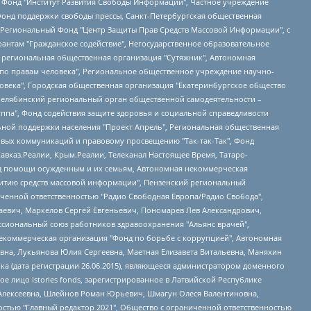
евосточное общественное движение "Маяк", Санкт-Петербургская ЛГБТ-инициативная группа "Выход", Инициативная группа ЛГБТ+ "Реверс", Алексеев Андрей Викторович, Бекбулатова Таисия Львовна, Беляев Иван Михайлович, Владыкина Елена Сергеевна, Гельман Марат Александрович, Никульшина Вероника Юрьевна, Толоконникова Надежда Андреевна, Шендерович Виктор Анатольевич, Общество с ограниченной ответственностью "Данное сообщение", Общество с ограниченной ответственностью Издательский дом "Новая глава", Айнбиндер Александра Александровна, Московский комьюнити-центр для ЛГБТ+инициатив, Благотворительный фонд развития филантропии, Deutsche Welle (Германия, Kurt-Schumacher-Strasse 3, 53113 Bonn), Борзунова Мария Михайловна, Воробьев Виктор Викторович, Голубева Анна Львовна, Константинова Алла Михайловна, Малкова Ирина Владимировна, Мурадов Мурад Абдулгалимович, Осетинская Елизавета Николаевна, Понасенков Евгений Николаевич, Ганапольский Матвей Юрьевич, Киселев Евгений Алексеевич, Борухович Ирина Григорьевна, Дремин Иван Тимофеевич, Дубровский Дмитрий Викторович, Красноярская региональная общественная организация поддержки и развития альтернативных образовательных технологий и межкультурных коммуникаций "ИНТЕРРА", Маяковская Екатерина Алексеевна, Фейгин Марк Захарович, Филимонов Андрей Викторович, Дзугкоева Регина Николаевна, Доброхотов Роман Александрович, Дудь Юрий Александрович, Елкин Сергей Владимирович, Кругликов Кирилл Игоревич, Сабунаева Мария Леонидовна, Семенов Алексей Владимирович, Шаинян Карен Багратович, Шульман Екатерина Михайловна, Асафьев Артур Валерьевич, Вахштайн Виктор Семенович, Венедиктов Алексей Алексеевич, Лушникова Екатерина Евгеньевна, Волков Леонид Михайлович, Невзоров Александр Глебович, Пархоменко Сергей Борисович, Сироткин Ярослав Николаевич, Кара-Мурза Владимир Владимирович, Баранова Наталья Владимировна, Гозман Леонид Яковлевич, Кагарлицкий Борис Юльевич, Климарев Михаил Валерьевич, Милов Владимир Станиславович, Автономная некоммерческая организация Краснодарский центр современного искусства "Типография", Моргенштерн Алишер Тагирович, Соболь Любовь Эдуардовна, Общество с ограниченной ответственностью "ЛИЗА НОРМ", Каспаров Гарри Кимович, Ходорковский Михаил Борисович, Общество с ограниченной ответственностью "Апрельские тезисы", Данилович Ирина Брониславовна, Кашин Олег Владимирович, Петров Николай Владимирович, Пивоваров Алексей Владимирович, Соколов Михаил Владимирович, Цветкова Юлия Владимировна, Чичваркин Евгений Александрович, Комитет против пыток/Команда против пыток, Общество с ограниченной ответственностью "Первый научный", Общество с ограниченной ответственностью "Вертолет и ко", Белоцерковская Вероника Борисовна, Кац Максим Евгеньевич, Лазарева Татьяна Юрьевна, Шаведдинов Руслан Табризович, Яшин Илья Валерьевич, Общество с ограниченной ответственностью "Иноагент ААВ", Алешковский Дмитрий Петрович, Альбац Евгения Марковна, Быков Дмитрий Львович, Галямина Юлия Евгеньевна, Лойко Сергей Леонидович, Мартынов Кирилл Константинович, Медведев Сергей Александрович, Крашенинников Федор Геннадиевич, Гордеева Катерина Вл