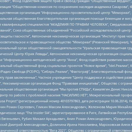
мная некоммерческая организация "Центр по работе с проблемой насилия "НАСИЛИЮ.НЕТ", Межрегиональный профессиональный союз работников здравоохранения "Альянс врачей", Юридическое лицо, зарегистрированное в Латвийской Республике, SIA "Medusa Project" (регистрационный номер 40103797863, дата регистрации 10.06.2014), Некоммерческая организация "Фонд по борьбе с коррупцией", Автономная некоммерческая организация "Институт права и публичной политики", Баданин Роман Сергеевич, Гликин Максим Александрович, Железнова Мария Михайловна, Лукьянова Юлия Сергеевна, Маетная Елизавета Витальевна, Маняхин Петр Борисович, Чуракова Ольга Владимировна, Ярош Юлия Петровна, Юридическое лицо "The Insider SIA", зарегистрированное в Риге, Латвийская Республика (дата регистрации 26.06.2015), являющееся администратором доменного имени интернет-издания "The Insider SIA", https://theins.ru, Постернак Алексей Евгеньевич, Рубин Михаил Аркадьевич, Анин Роман Александрович, Юридическое лицо Istories fonds, зарегистрированное в Латвийской Республике (регистрационный номер 50008295751, дата регистрации 24.02.2020), Великовский Дмитрий Александрович, Долинина Ирина Николаевна, Мароховская Алеся Алексеевна, Шлейнов Роман Юрьевич, Шмагун Олеся Валентиновна, Общество с ограниченной ответственностью "Альтаир 2021", Общество с ограниченной ответственностью "Вега 2021", Общество с ограниченной ответственностью "Главный редактор 2021", Общество с ограниченной ответственностью "Ромашки монолит", Важенков Артем Валерьевич, Ивановская областная общественная организация "Центр гендерных исследований", Гурман Юрий Альбертович, Медиапроект "ОВД-Инфо", Егоров Владимир Владимирович, Жилинский Владимир Александрович, Общество с ограниченной ответственностью "ЗП", Иванова София Юрьевна, Карезина Инна Павловна, Кильтау Екатерина Викторовна, Петров Алексей Викторович, Пискунов Сергей Евгеньевич, Смирнов Сергей Сергеевич, Тихонов Михаил Сергеевич, Общество с ограниченной ответственностью "ЖУРНАЛИСТ-ИНОСТРАННЫЙ АГЕНТ", Арапова Галина Юрьевна, Вольтская Татьяна Анатольевна, Американская компания "Mason G.E.S. Anonymous Foundation" (США), являющаяся владельцем интернет-издания https://mnews.world/, Компания "Stichting Bellingcat", зарегистрированная в Нидерландах (дата регистрации 11.07.2018), Захаров Андрей Вячеславович, Клепиковская Екатерина Дмитриевна, Общество с ограниченной ответственностью "МЕМО", Перл Роман Александрович, Симонов Евгений Алексеевич, Соловьева Елена Анатольевна, Сотников Даниил Владимирович, Сурначева Елизавета Дмитриевна, Автономная некоммерческая организация по защите прав человека и информированию населения "Якутия – Наше Мнение", Общество с ограниченной ответственностью "Москоу диджитал медиа", с 26.01.2023 Общество с ограниченной ответственностью "Чайка Белые сады", Ветошкина Валерия Валерьевна, Заговора Максим Александрович, Межрегиональное общественное движение "Российская ЛГБТ - сеть", Оленичев Максим Владимирович, Павлов Иван Юрьевич, Скворцова Елена Сергеевна, Общество с ограниченной ответственностью "Как бы инагент", Кочетков Игорь Викторович, Общество с ограниченной ответственностью "Честные выборы", Еланчик Олег Александрович, Общество с ограниченной ответственностью "Нобелевский призыв", Гималова Регина Эмилевна, Григорьев Андрей Валерьевич, Григорьева Алина Александровна, Ассоциация по содействию защите прав призывников, альтернативнослужащих и военнослужащих "Правозащитная группа "Гражданин.Армия.Право", Хисамова Регина Фаритовна, Автономная некоммерческая организация по реализации социально-правовых программ "Лилит", Дальн