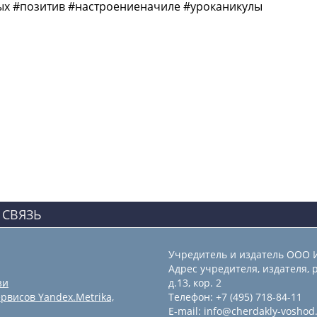
ых #позитив #настроениеначиле #уроканикулы
 СВЯЗЬ
Учредитель и издатель ООО 
Адрес учредителя, издателя, р
зи
д.13, кор. 2
рвисов Yandex.Metrika,
Телефон: +7 (495) 718-84-11
E-mail: info@cherdakly-voshod