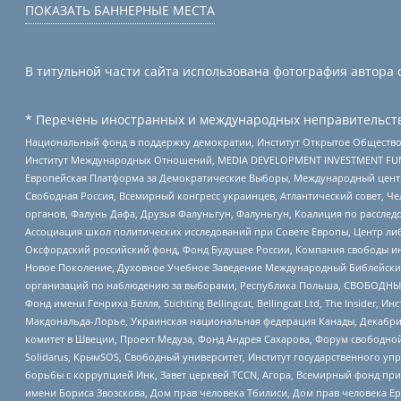
ПОКАЗАТЬ БАННЕРНЫЕ МЕСТА
В титульной части сайта использована фотография автора с
* Перечень иностранных и международных неправительств
Национальный фонд в поддержку демократии, Институт Открытое Общество
Институт Международных Отношений, MEDIA DEVELOPMENT INVESTMENT FUND,
Европейская Платформа за Демократические Выборы, Международный цент
Свободная Россия, Всемирный конгресс украинцев, Атлантический совет, Ч
органов, Фалунь Дафа, Друзья Фалуньгун, Фалуньгун, Коалиция по рассле
Ассоциация школ политических исследований при Совете Европы, Центр ли
Оксфордский российский фонд, Фонд Будущее России, Компания свободы ин
Новое Поколение, Духовное Учебное Заведение Международный Библейский
организаций по наблюдению за выборами, Республика Польша, СВОБОДНЫЙ
Фонд имени Генриха Бёлля, Stichting Bellingcat, Bellingcat Ltd, The Inside
Макдональда-Лорье, Украинская национальная федерация Канады, Декабрис
комитет в Швеции, Проект Медуза, Фонд Андрея Сахарова, Форум свободной 
Solidarus, КрымSOS, Свободный университет, Институт государственного у
борьбы с коррупцией Инк, Завет церквей TCCN, Агора, Всемирный фонд при
имени Бориса Звозскова, Дом прав человека Тбилиси, Дом прав человека Ер