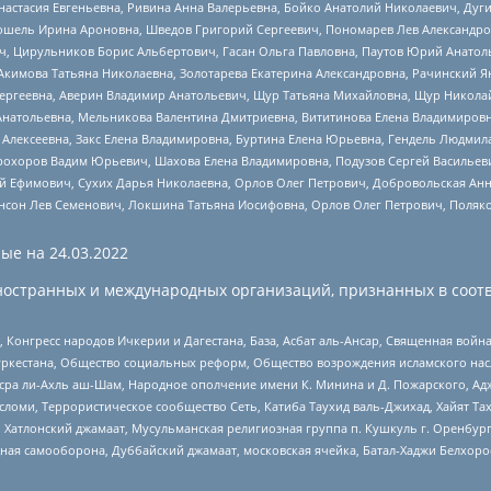
настасия Евгеньевна, Ривина Анна Валерьевна, Бойко Анатолий Николаевич, Дуг
ошель Ирина Ароновна, Шведов Григорий Сергеевич, Пономарев Лев Александро
ч, Цирульников Борис Альбертович, Гасан Ольга Павловна, Паутов Юрий Анато
Акимова Татьяна Николаевна, Золотарева Екатерина Александровна, Рачинский Я
Сергеевна, Аверин Владимир Анатольевич, Щур Татьяна Михайловна, Щур Никола
Анатольевна, Мельникова Валентина Дмитриевна, Вититинова Елена Владимировн
 Алексеевна, Закс Елена Владимировна, Буртина Елена Юрьевна, Гендель Людмил
рохоров Вадим Юрьевич, Шахова Елена Владимировна, Подузов Сергей Васильеви
й Ефимович, Сухих Дарья Николаевна, Орлов Олег Петрович, Добровольская Анн
нсон Лев Семенович, Локшина Татьяна Иосифовна, Орлов Олег Петрович, Поляк
ые на
24.03.2022
ностранных и международных организаций, признанных в соотв
нгресс народов Ичкерии и Дагестана, База, Асбат аль-Ансар, Священная война,
уркестана, Общество социальных реформ, Общество возрождения исламского насл
Нусра ли-Ахль аш-Шам, Народное ополчение имени К. Минина и Д. Пожарского, Ад
сломи, Террористическое сообщество Сеть, Катиба Таухид валь-Джихад, Хайят Тах
, Хатлонский джамаат, Мусульманская религиозная группа п. Кушкуль г. Оренбу
ная самооборона, Дуббайский джамаат, московская ячейка, Батал-Хаджи Белхор