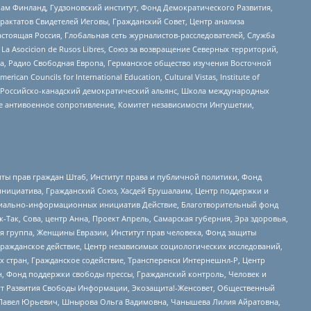
Чам Финланд, Гудзоновский институт, Фонд Демократического Развития,
актатов Свидетелей Иеговы, Гражданский Совет, Центр анализа
астоящая Россия, Глобальная сеть журналистов-расследователей, Служба
a Asocicion de Rusos Libres, Союз за возвращение Северных территорий,
еста, Радио Свободная Европа, Германское общество изучения Восточной
ouncils for International Education, Cultural Vistas, Institute of
, Российско-канадский демократический альянс, Школа международных
е антивоенное сопротивление, Комитет независимости Ингушетии,
ты прав граждан Штаб, Институт права и публичной политики, Фонд
инициатива, Гражданский Союз, Хасдей Ерушалаим, Центр поддержки и
социально-информационных инициатив Действие, Благотворительный фонд
Так, Сова, центр Анна, Проект Апрель, Самарская губерния, Эра здоровья,
я группа, Женщины Евразии, Институт прав человека, Фонд защиты
Гражданское действие, Центр независимых социологических исследований,
стран, Гражданское содействие, Трансперенси Интернешнл-Р, Центр
н, Фонд поддержки свободы прессы, Гражданский контроль, Человек и
тут Развития Свободы Информации, Экозащита!-Женсовет, Общественный
й Павел Юрьевич, Шнырова Ольга Вадимовна, Чанышева Лилия Айратовна,