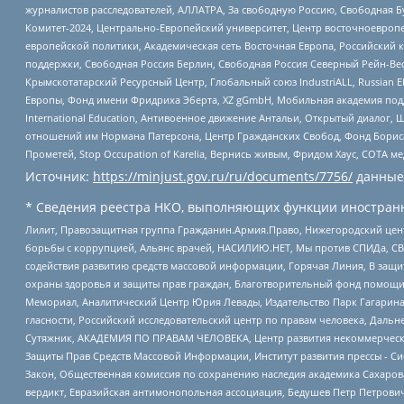
журналистов расследователей, АЛЛАТРА, За свободную Россию, Свободная Б
Комитет-2024, Центрально-Европейский университет, Центр восточноевроп
европейской политики, Академическая сеть Восточная Европа, Российский к
поддержки, Свободная Россия Берлин, Свободная Россия Северный Рейн-Вест
Крымскотатарский Ресурсный Центр, Глобальный союз IndustriALL, Russian E
Европы, Фонд имени Фридриха Эберта, XZ gGmbH, Мобильная академия поддержк
International Education, Антивоенное движение Антальи, Открытый диало
отношений им Нормана Патерсона, Центр Гражданских Свобод, Фонд Бориса
Прометей, Stop Occupation of Karelia, Вернись живым, Фридом Хаус, СОТА 
Источник:
https://minjust.gov.ru/ru/documents/7756/
данные
* Сведения реестра НКО, выполняющих функции иностранн
Лилит, Правозащитная группа Гражданин.Армия.Право, Нижегородский цент
борьбы с коррупцией, Альянс врачей, НАСИЛИЮ.НЕТ, Мы против СПИДа, СВЕ
содействия развитию средств массовой информации, Горячая Линия, В защ
охраны здоровья и защиты прав граждан, Благотворительный фонд помощи ос
Мемориал, Аналитический Центр Юрия Левады, Издательство Парк Гагарина
гласности, Российский исследовательский центр по правам человека, Даль
Сутяжник, АКАДЕМИЯ ПО ПРАВАМ ЧЕЛОВЕКА, Центр развития некоммерческих
Защиты Прав Средств Массовой Информации, Институт развития прессы - Си
Закон, Общественная комиссия по сохранению наследия академика Сахаров
вердикт, Евразийская антимонопольная ассоциация, Бедушев Петр Петрови