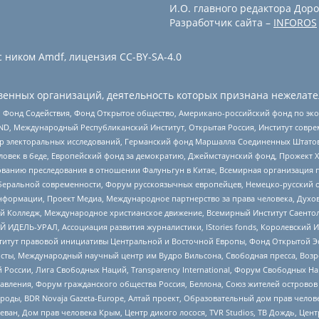
И.О. главного редактора Доро
Разработчик сайта –
INFOROS
 ником Amdf, лицензия CC-BY-SA-4.0
енных организаций, деятельность которых признана нежелате
 Фонд Содействия, Фонд Открытое общество, Американо-российский фонд по э
 Международный Республиканский Институт, Открытая Россия, Институт совре
р электоральных исследований, Германский фонд Маршалла Соединенных Штатов
еловек в беде, Европейский фонд за демократию, Джеймстаунский фонд, Прожект
дованию преследования в отношении Фалуньгун в Китае, Всемирная организация 
беральной современности, Форум русскоязычных европейцев, Немецко-русский о
формации, Проект Медиа, Международное партнерство за права человека, Духов
 Колледж, Международное христианское движение, Всемирный Институт Саентол
 ИДЕЛЬ-УРАЛ, Ассоциация развития журналистики, IStories fonds, Королевск
r, Институт правовой инициативы Центральной и Восточной Европы, Фонд Открытой Э
ты, Международный научный центр им Вудро Вильсона, Свободная пресса, Возро
России, Лига Свободных Наций, Transparеncy International, Форум Свободных Н
правления, Форум гражданского общества Россия, Беллона, Союз жителей острово
роды, BDR Novaja Gazeta-Europe, Алтай проект, Образовательный дом прав челов
еван, Дом прав человека Крым, Центр дикого лосося, TVR Studios, ТВ Дождь, Це