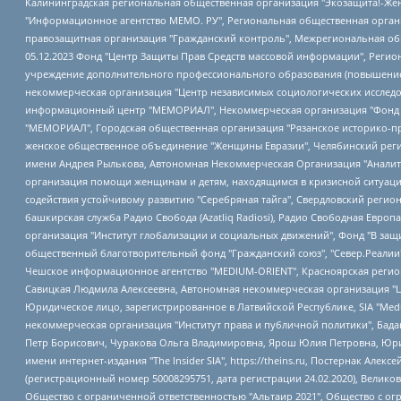
Калининградская региональная общественная организация "Экозащита!-Женсовет", Фонд содействия защите прав и свобод граждан "Общественный вердикт", Фонд "Институт Развития Свободы Информации", Частное учреждение "Информационное агентство МЕМО. РУ", Региональная общественная организация "Общественная комиссия по сохранению наследия академика Сахарова", Фонд поддержки свободы прессы, Санкт-Петербургская общественная правозащитная организация "Гражданский контроль", Межрегиональная общественная организация "Информационно-просветительский центр "Мемориал", Региональный Фонд "Центр Защиты Прав Средств Массовой Информации", с 05.12.2023 Фонд "Центр Защиты Прав Средств массовой информации", Региональная общественная благотворительная организация помощи беженцам и мигрантам "Гражданское содействие", Негосударственное образовательное учреждение дополнительного профессионального образования (повышение квалификации) специалистов "АКАДЕМИЯ ПО ПРАВАМ ЧЕЛОВЕКА", Свердловская региональная общественная организация "Сутяжник", Автономная некоммерческая организация "Центр независимых социологических исследований", Союз общественных объединений "Российский исследовательский центр по правам человека", Региональное общественное учреждение научно-информационный центр "МЕМОРИАЛ", Некоммерческая организация "Фонд защиты гласности", Автономная некоммерческая организация "Институт прав человека", Городская общественная организация "Екатеринбургское общество "МЕМОРИАЛ", Городская общественная организация "Рязанское историко-просветительское и правозащитное общество "Мемориал" (Рязанский Мемориал), Челябинский региональный орган общественной самодеятельности – женское общественное объединение "Женщины Евразии", Челябинский региональный орган общественной самодеятельности "Уральская правозащитная группа", Фонд содействия защите здоровья и социальной справедливости имени Андрея Рылькова, Автономная Некоммерческая Организация "Аналитический Центр Юрия Левады", Автономная некоммерческая организация социальной поддержки населения "Проект Апрель", Региональная общественная организация помощи женщинам и детям, находящимся в кризисной ситуации "Информационно-методический центр "Анна", Фонд содействия развитию массовых коммуникаций и правовому просвещению "Так-так-Так", Фонд содействия устойчивому развитию "Серебряная тайга", Свердловский региональный общественный фонд социальных проектов "Новое время", "Idel.Реалии", Кавказ.Реалии, Крым.Реалии, Телеканал Настоящее Время, Татаро-башкирская служба Радио Свобода (Azatliq Radiosi), Радио Свободная Европа/Радио Свобода (PCE/PC), "Сибирь.Реалии", "Фактограф", Благотворительный фонд помощи осужденным и их семьям, Автономная некоммерческая организация "Институт глобализации и социальных движений", Фонд "В защиту прав заключенных", Частное учреждение "Центр поддержки и содействия развитию средств массовой информации", Пензенский региональный общественный благотворительный фонд "Гражданский союз", "Север.Реалии", Некоммерческая организация Фонд "Правовая инициатива", Общество с ограниченной ответственностью "Радио Свободная Европа/Радио Свобода", Чешское информационное агентство "MEDIUM-ORIENT", Красноярская региональная общественная организация "Мы против СПИДа", Камалягин Денис Николаевич, Маркелов Сергей Евгеньевич, Пономарев Лев Александрович, Савицкая Людмила Алексеевна, Автоно