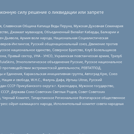
аконную силу решение о ликвидации или запрете
ья, Славянская Община Капища Веды Перуна, Мужская Духовная Семинария
щество, Джамаат мувахидов, Объединенный Вилайат Кабарды, Балкарии и
ден Дьявола, Армия воли народа, Национальная Социалистическая
роверов-Инглингов, Русский общенациональный союз, Движение против
усское национальное единство, Северное Братство, Клуб Болельщиков
а, Правый сектор, УНА - УНСО, Украинская повстанческая армия, Тризуб
 TulaSkins, Этнополитическое объединение Русские, Русское национальное
О противодействии экстремистской деятельности, РЕВТАТПОД,
ы и Единения, Каракольская инициативная группа, Автоград Крю, Союз
 Нация и свобода, W.H.С., Фалунь Дафа, Иртыш Ultras, Русский
ан СССР Прикубанского округа г. Краснодара, Мужское государство,
СССР, Держава Союз Советских Светлых Родов, Совет Советских
в, Черный Комитет, Татарстанское Региональное Всетатарское общественное
гресс ойрат-калмыцкого народа, Исполнительный комитет совета народных