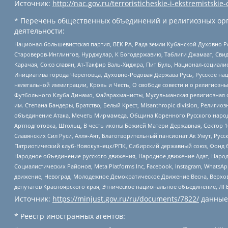
Источник:
http://nac.gov.ru/terroristicheskie-i-ekstremistskie-
* Перечень общественных объединений и религиозных орг
деятельности:
Национал-большевистская партия, ВЕК РА, Рада земли Кубанской Духовно
Староверов-Инглингов, Нурджулар, К Богодержавию, Таблиги Джамаат, Сви
Карачая, Союз славян, Ат-Такфир Валь-Хиджра, Пит Буль, Национал-социал
Инициатива города Череповца, Духовно-Родовая Держава Русь, Русское н
нелегальной иммиграции, Кровь и Честь, О свободе совести и о религиоз
Футбольного Клуба Динамо, Файзрахманисты, Мусульманская религиозная о
им. Степана Бандеры, Братство, Белый Крест, Misanthropic division, Рели
объединение Атака, Мечеть Мирмамеда, Община Коренного Русского народа
Артподготовка, Штольц, В честь иконы Божией Матери Державная, Сектор 1
Славянских Сил Руси, Алля-Аят, Благотворительный пансионат Ак Умут, Русск
Патриотический клуб-Новокузнецк/РПК, Сибирский державный союз, Фонд б
Народное объединение русского движения, Народное движение Адат, Народ
Социалистических Районов, Meta Platforms Inc, Facebook, Instagram, Wha
движение, Невоград, Молодежное Демократическое Движение Весна, Верхов
депутатов Красноярского края, Этническое национальное объединение, ЛГ
Источник:
https://minjust.gov.ru/ru/documents/7822/
данные
* Реестр иностранных агентов: