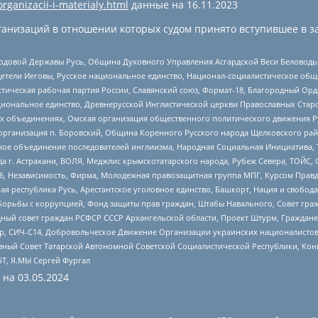
organizacii-i-materialy.html
данные на
16.11.2023
анизаций в отношении которых судом принято вступившее в з
 Родовой Державы Русь, Община Духовного Управления Асгардской Веси Беловод
детели Иеговы, Русское национальное единство, Национал-социалистическое об
истическая рабочая партия России, Славянский союз, Формат-18, Благородный Ор
ациональное единство, Древнерусской Инглистической церкви Православных Ста
ных объединениях, Омская организация общественного политического движения Р
рганизация п. Боровский, Община Коренного Русского народа Щелковского район
гиозное объединение последователей инглиизма, Народная Социальная Инициатива,
 г. Астрахани, ВОЛЯ, Меджлис крымскотатарского народа, Рубеж Севера, ТОЙС, 
6, Независимость, Фирма, Молодежная правозащитная группа МПГ, Курсом Правд
ая республика Русь, Арестантское уголовное единство, Башкорт, Нация и свобода,
орьбы с коррупцией, Фонд защиты прав граждан, Штабы Навального, Совет гражд
ный совет граждан РСФСР СССР Архангельской области, Проект Штурм, Граждане 
tsApp, СИЧ-С14, Добровольческое Движение Организации украинских националисто
ный Совет Татарской Автономной Советской Социалистической Республики, Кон
БТ, Я.МЫ Сергей Фургал
 на
03.05.2024