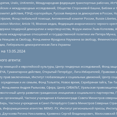
урятия, Uralic, UnKremlin, Международная федерация транспортных рабочих, Ист
ейских и международных исследований, Общество Сторожевой башни, Библии и тр
омитет действия, РЭНД корпорейшн, Русская Америка за демократию в России, Н
фалия, Фонд глобальной помощи, Антивоенный комитет России, Russie-Libertes, L
lection Monitor, Article 19, Мнение медиа, Федерация анархического черного кр
и гендерной демократии и миротворчества, Форум имени Льва Копелева, American C
г, Школа международных отношений и государственной политики им Питера Мунка
 Немцова за Свободу, Фонд имени Фридриха Науманна за свободу, Феминистско
медиа, Либерально-демократическая Лига Украины
 на
13.05.2024
ого агента:
р немецкой и европейской культуры, Центр гендерных исследований, Фонд защи
ЧА, Гуманитарное действие, Открытый Петербург, Лига Избирателей, Правовая 
иту прав заключенных, Институт глобализации и социальных движений, Центр 
ужденным и их семьям, Фонд Тольятти, Новое время, Серебряная тайга, Так-Так-
, Фонд имени Андрея Рылькова, Сфера, Центр СИБАЛЬТ, Уральская правозащитна
невосточный центр развития гражданских инициатив и социального партнерства, 
 организаций, Частное учреждение в Калининграде Совета Министров северных 
бирь, Частное учреждение в Санкт-Петербурге Совета Министров Северных Стра
а, Информационное агентство МЕМО. РУ, Институт региональной прессы, Инсти
ч, Дзугкоева Регина Николаевна, Кривенко Сергей Владимирович, Милославски