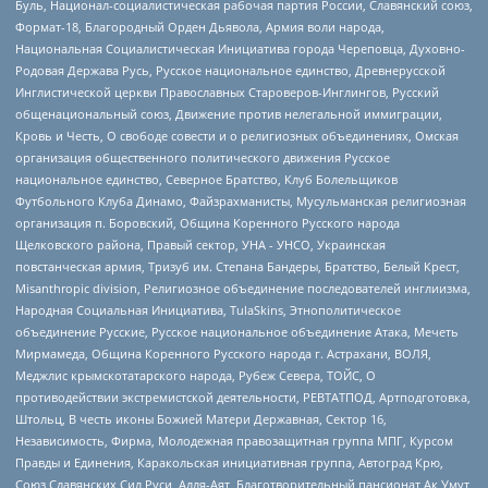
Буль, Национал-социалистическая рабочая партия России, Славянский союз,
Формат-18, Благородный Орден Дьявола, Армия воли народа,
Национальная Социалистическая Инициатива города Череповца, Духовно-
Родовая Держава Русь, Русское национальное единство, Древнерусской
Инглистической церкви Православных Староверов-Инглингов, Русский
общенациональный союз, Движение против нелегальной иммиграции,
Кровь и Честь, О свободе совести и о религиозных объединениях, Омская
организация общественного политического движения Русское
национальное единство, Северное Братство, Клуб Болельщиков
Футбольного Клуба Динамо, Файзрахманисты, Мусульманская религиозная
организация п. Боровский, Община Коренного Русского народа
Щелковского района, Правый сектор, УНА - УНСО, Украинская
повстанческая армия, Тризуб им. Степана Бандеры, Братство, Белый Крест,
Misanthropic division, Религиозное объединение последователей инглиизма,
Народная Социальная Инициатива, TulaSkins, Этнополитическое
объединение Русские, Русское национальное объединение Атака, Мечеть
Мирмамеда, Община Коренного Русского народа г. Астрахани, ВОЛЯ,
Меджлис крымскотатарского народа, Рубеж Севера, ТОЙС, О
противодействии экстремистской деятельности, РЕВТАТПОД, Артподготовка,
Штольц, В честь иконы Божией Матери Державная, Сектор 16,
Независимость, Фирма, Молодежная правозащитная группа МПГ, Курсом
Правды и Единения, Каракольская инициативная группа, Автоград Крю,
Союз Славянских Сил Руси, Алля-Аят, Благотворительный пансионат Ак Умут,