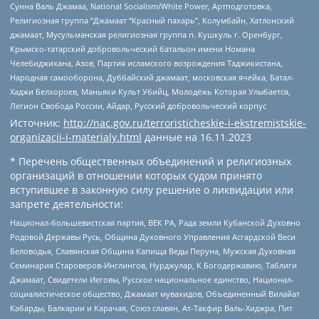
Сунна Валь Джамаа, National Socialism/White Power, Артподготовка,
Религиозная группа “Джамаат “Красный пахарь”, Колумбайн, Хатлонский
джамаат, Мусульманская религиозная группа п. Кушкуль г. Оренбург,
Крымско-татарский добровольческий батальон имени Номана
Челебиджихана, Азов, Партия исламского возрождения Таджикистана,
Народная самооборона, Дуббайский джамаат, московская ячейка, Батал-
Хаджи Белхороев, Маньяки Культ Убийц, Молодёжь Которая Улыбается,
Легион Свобода России, Айдар, Русский добровольческий корпус
Источник:
http://nac.gov.ru/terroristicheskie-i-ekstremistskie-
organizacii-i-materialy.html
данные на
16.11.2023
* Перечень общественных объединений и религиозных
организаций в отношении которых судом принято
вступившее в законную силу решение о ликвидации или
запрете деятельности:
Национал-большевистская партия, ВЕК РА, Рада земли Кубанской Духовно
Родовой Державы Русь, Община Духовного Управления Асгардской Веси
Беловодья, Славянская Община Капища Веды Перуна, Мужская Духовная
Семинария Староверов-Инглингов, Нурджулар, К Богодержавию, Таблиги
Джамаат, Свидетели Иеговы, Русское национальное единство, Национал-
социалистическое общество, Джамаат мувахидов, Объединенный Вилайат
Кабарды, Балкарии и Карачая, Союз славян, Ат-Такфир Валь-Хиджра, Пит