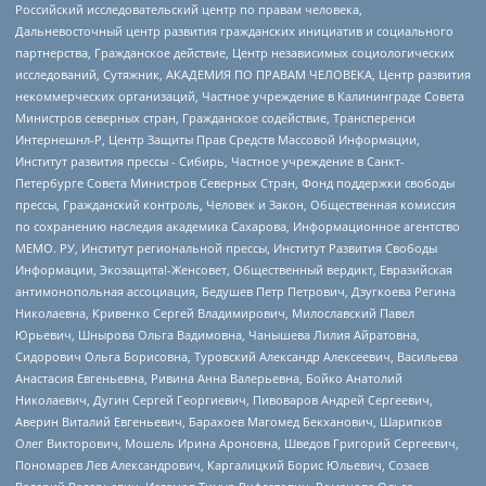
Российский исследовательский центр по правам человека,
Дальневосточный центр развития гражданских инициатив и социального
партнерства, Гражданское действие, Центр независимых социологических
исследований, Сутяжник, АКАДЕМИЯ ПО ПРАВАМ ЧЕЛОВЕКА, Центр развития
некоммерческих организаций, Частное учреждение в Калининграде Совета
Министров северных стран, Гражданское содействие, Трансперенси
Интернешнл-Р, Центр Защиты Прав Средств Массовой Информации,
Институт развития прессы - Сибирь, Частное учреждение в Санкт-
Петербурге Совета Министров Северных Стран, Фонд поддержки свободы
прессы, Гражданский контроль, Человек и Закон, Общественная комиссия
по сохранению наследия академика Сахарова, Информационное агентство
МЕМО. РУ, Институт региональной прессы, Институт Развития Свободы
Информации, Экозащита!-Женсовет, Общественный вердикт, Евразийская
антимонопольная ассоциация, Бедушев Петр Петрович, Дзугкоева Регина
Николаевна, Кривенко Сергей Владимирович, Милославский Павел
Юрьевич, Шнырова Ольга Вадимовна, Чанышева Лилия Айратовна,
Сидорович Ольга Борисовна, Туровский Александр Алексеевич, Васильева
Анастасия Евгеньевна, Ривина Анна Валерьевна, Бойко Анатолий
Николаевич, Дугин Сергей Георгиевич, Пивоваров Андрей Сергеевич,
Аверин Виталий Евгеньевич, Барахоев Магомед Бекханович, Шарипков
Олег Викторович, Мошель Ирина Ароновна, Шведов Григорий Сергеевич,
Пономарев Лев Александрович, Каргалицкий Борис Юльевич, Созаев