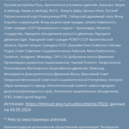
Русская республика Русь, Арестантское уголовное единство, Башкорт, Нация
и свобода, Нация и свобода, W.H.С., Фалунь Дафа, Иртыш Ultras, Русский
Патриотический клуб-Новокузнецк/РПК, Сибирский державный союз, Фонд
борьбы с коррупцией, Фонд защиты прав граждан, Штабы Навального,
Совет граждан СССР Прикубанского округа г. Краснодара, Мужское
государство, Народное объединение русского движения, Народное
движение Адат, Народный совет граждан РСФСР СССР Архангельской
области, Проект Штурм, Граждане СССР, Держава Союз Советских Светлых
Родов, Совет Советских Социалистических Районов, Meta Platforms Inc,
Facebook, Instagram, WhatsApp, СИЧ-С14, Добровольческое Движение
Организации украинских националистов, Черный Комитет, Татарстанское
Региональное Всетатарское общественное движение, Невоград,
Молодежное Демократическое Движение Весна, Верховный Совет
Татарской Автономной Советской Социалистической Республики, Конгресс
ойрат-калмыцкого народа, Исполнительный комитет совета народных
депутатов Красноярского края, Этническое национальное объединение,
ЛГБТ, Я.МЫ Сергей Фургал
Источник:
https://minjust.gov.ru/ru/documents/7822/
данные
на
03.05.2024
* Реестр иностранных агентов:
Калининградская региональная общественная организация "Экозащита!-Женсовет", Фонд содействия защите прав и свобод граждан "Общественный вердикт", Фонд "Институт Развития Свободы Информации", Частное учреждение "Информационное агентство МЕМО. РУ", Региональная общественная организация "Общественная комиссия по сохранению наследия академика Сахарова", Фонд поддержки свободы прессы, Санкт-Петербургская общественная правозащитная организация "Гражданский контроль", Межрегиональная общественная организация "Информационно-просветительский центр "Мемориал", Региональный Фонд "Центр Защиты Прав Средств Массовой Информации", с 05.12.2023 Фонд "Центр Защиты Прав Средств массовой информации", Региональная общественная благотворительная организация помощи беженцам и мигрантам "Гражданское содействие", Негосударственное образовательное учреждение дополнительного профессионального образования (повышение квалификации) специалистов "АКАДЕМИЯ ПО ПРАВАМ ЧЕЛОВЕКА", Свердловская региональная общественная организация "Сутяжник", Автономная некоммерческая организация "Центр независимых социологических исследований", Союз общественных объединений "Российский исследовательский центр по правам человека", Региональное общественное учреждение научно-информационный центр "МЕМОРИАЛ", Некоммерческая организация "Фонд защиты гласности", Автономная некоммерческая организация "Институт прав человека", Городская общественная организация "Екатеринбургское общество "МЕМОРИАЛ", Городская общественная организация "Рязанское историко-просветительское и правозащитное общество "Мемориал" (Рязанский Мемориал), Челябинский региональный орган общественной самодеятельности – женское общественное объединение "Женщины Евразии", Челябинский региональный орган общественной самодеятельности "Уральская правозащитная группа", Фонд содействия защите здоровья и социальной справедливости имени Андрея Рылькова, Автономная Некоммерческая Организация "Аналитический Центр Юрия Левады", Автономная некоммерческая организация социальной поддержки населения "Проект Апрель", Региональная общественная организация помощи женщинам и детям, находящимся в кризисной ситуации "Информационно-методический центр "Анна", Фонд содействия развитию массовых коммуникаций и правовому просвещению "Так-так-Так", Фонд содействия устойчивому развитию "Серебряная тайга", Свердловский региональный общественный фонд социальных проектов "Новое время", "Idel.Реалии", Кавказ.Реалии, Крым.Реалии, Телеканал Настоящее Время, Татаро-башкирская служба Радио Свобода (Azatliq Radiosi), Радио Свободная Европа/Радио Свобода (PCE/PC), "Сибирь.Реалии", "Фактограф", Благотворительный фонд помощи осужденным и их семьям, Автономная некоммерческая организация "Институт глобализации и социальных движений", Фонд "В защиту прав заключенных", Частное учреждение "Центр поддержки и содействия развитию средств массовой информации", Пензенский региональный общественный благотворительный фонд "Гражданский союз", "Север.Реалии", Некоммерческая организация Фонд "Правовая инициатива", Общество с ограниченной ответственностью "Радио Свободная Европа/Радио Свобода", Чешское информационное агентство "MEDIUM-ORIENT", Красноярская региональная общественная организация "Мы против СПИДа", Камалягин Денис Николаевич, Маркелов Сергей Евгеньевич, Пономарев Лев Александрович, Савицкая Людмила Алексеевна, Автономная некоммерческая организация "Центр по работе с проблемой насилия "НАСИЛИЮ.НЕТ", Межрегиональный профессиональный союз работников здравоохранения "Альянс врачей", Юридическое лицо, зарегистрированное в Латвийской Республике, SIA "Medusa Project" (регистрационный номер 40103797863, дата регистрации 10.06.2014), Некоммерческая организация "Фонд по борьбе с коррупцией", Автономная некоммерческая организация "Институт права и публичной политики", Баданин Роман Сергеевич, Гликин Максим Александрович, Железнова Мария Михайловна, Лукьянова Юлия Сергеевна, Маетная Елизавета Витальевна, Маняхин Петр Борисович, Чуракова Ольга Владимировна, Ярош Юлия Петровна, Юридическое лицо "The Insider SIA", зарегистрированное в Риге, Латвийская Республика (дата регистрации 26.06.2015), являющееся администратором доменного имени интернет-издания "The Insider SIA", https://theins.ru, Постернак Алексей Евгеньевич, Рубин Михаил Аркадьевич, Анин Роман Александрович, Юридическое лицо Istories fonds, зарегистрированное в Латвийской Республике (регистрационный номер 50008295751, дата регистрации 24.02.2020), Великовский Дмитрий Александрович, Долинина Ирина Николаевна, Мароховская Алеся Алексеевна, Шлейнов Роман Юрьевич, Шмагун Олеся Валентиновна, Общество с ограниченной ответственностью "Альтаир 2021", Общество с ограниченной ответственностью "Вега 2021", Общество с ограниченной ответственностью "Главный редактор 2021", Общество с ограниченной ответственностью "Ромашки монолит", Важенков Артем Валерьевич, Ивановская областная общественная организация "Центр гендерных исследований", Гурман Юрий Альбертович, Медиапроект "ОВД-Инфо", Егоров Владимир Владимирович, Жилинский Владимир Александрович, Общество с ограниченной ответственностью "ЗП", Иванова София Юрьевна, Карезина Инна Павловна, Кильтау Екатерина Викторовна, Петров Алексей Викторович, Пискунов Сергей Евгеньевич, Смирнов Сергей Сергеевич, Тихонов Михаил Сергеевич, Общество с ограниченной ответственностью "ЖУРНАЛИСТ-ИНОСТРАННЫЙ АГЕНТ", Арапова Галина Юрьевна, Вольтская Татьяна Анатольевна, Американская компания "Mason G.E.S. Anonymous Foundation" (США), являющаяся владельцем интернет-издания https://mnews.world/, Компания "Stichting Bellingcat", зарегистрированная в Нидерландах (дата регистрации 11.07.2018), Захаров Андрей Вячеславович, Клепиковская Екатерина Дмитриевна, Общество с ограниченной ответственностью "МЕМО", Перл Роман Александрович, Симонов Евгений Алексеевич, Соловьева Елена Анатольевна, Сотников Даниил Владимирович, Сурначева Елизавета Дмитриевна, Автономная некоммерческая организация по защите прав человека и информированию населения "Якутия – Наше Мнение", Общество с ограниченной ответственностью "Москоу диджитал медиа", с 26.01.2023 Общество с ограниченной ответственностью "Чайка Белые сады", Ветошкина Валерия Валерьевна, Заговора Максим Александрович, Межрегиональное общественное движение "Российская ЛГБТ - сеть", Оленичев Максим Владимирович, Павлов Иван Юрьевич, Скворцова Елена Сергеевна, Общество с ограниченной ответственностью "Как бы инагент", Кочетков Игорь Викторович, Общество с ограниченной ответственностью "Честные выборы", Еланчик Олег Александрович, Общество с ограниченной ответственностью "Нобелевский призыв", Гималова Регина Эмилевна, Григорьев Андрей Валерьевич, Григорьева Алина Александровна, Ассоциация по содействию защите прав призывников, альтернативнослужащих и военнослужащих "Правозащитная группа "Гражданин.Армия.Право", Хисамова Регина Фаритовна, Автономная некоммерческая организация по реализации социально-правовых программ "Лилит", Дальневосточное общественное движение "Маяк", Санкт-Петербургская ЛГБТ-инициативная группа "Выход", Инициативная группа ЛГБТ+ "Реверс", Алексеев Андрей Викторович, Бекбулатова Таисия Львовна, Беляев Иван Михайлович, Владыкина Елена Сергеевна, Гельман Марат Александрович, Никульшина Вероника Юрьевна, Толоконникова Надежда Андреевна, Шендерович Виктор Анатольевич, Общество с ограниченной ответственностью "Данное сообщение", Общество с ограниченной ответственностью Издательский дом "Новая глава", Айнбиндер Александра Александровна, Московский комьюнити-центр для ЛГБТ+инициатив, Благотворительный фонд развития филантропии, Deutsche Welle (Германия, Kurt-Schumacher-Strasse 3, 53113 Bonn), Борзунова Мария Михайловна, Воробьев Виктор Викторович, Голубева Анна Львовна, Константинова Алла Михайловна, Малкова Ирина Владимировна, Мурадов Мурад Абдулгалимович, Осетинская Елизавета Николаевна, Понасенков Евгений Николаевич, Ганапольский Матвей Юрьевич, Киселев Евгений Алексеевич, Борухович Ирина Григорьевна, Дремин Иван Тимофеевич, Дубровский Дмитрий Викторович, Красноярская региональная общественная организация поддержки и развития альтернативных образовательных технологий и межкультурных коммуникаций "ИНТЕРРА", Маяковская Екатерина Алексеевна, Фейгин Марк Захарович, Филимонов Андрей Викторович, Дзугкоева Регина Николаевна, Доброхотов Роман Александрович, Дудь Юрий Александрович, Елкин Сергей Владимирович, Кругликов Кирилл Игоревич, Сабунаева Мария Леонидовна, Семенов Алексей Владимирович, Шаинян Карен Багратович, Шульман Екатерина Михайловна, Асафьев Артур Валерьевич, Вахштайн Виктор Семенович, Венедиктов Алексей Алексеевич, Лушникова Екатерина Евгеньевна, Волков Леонид Михайлович, Невзоров Александр Глебович, Пархоменко Сергей Борисович, Сироткин Ярослав Николаевич, Кара-Мурза Владимир Владимирович, Баранова Наталья Владимировна, Гозман Леонид Яковлевич, Кагарлицкий Борис Юльевич, Климарев Михаил Валерьевич, Милов Владимир Станиславович, Автономная некоммерческая организация Краснодарский центр современного искусства "Типография", Моргенштерн Алишер Тагирович, Соболь Любовь Эдуардовна, Общество с ограниченной ответственностью "ЛИЗА НОРМ", Каспаров Гарри Кимович, Ходорковский Михаил Борисович, Общество с ограниченной ответственностью "Апрельские тезисы", Данилович Ирина Брониславовна, Кашин Олег Владимирович, Петров Николай Владимирович, Пивоваров Алексей Владимирович, Соколов Михаил Владимирович, Цветкова Юлия Владимировна, Чичваркин Евгений Александрович, Комитет против пыток/Команда против пыток, Общество с ограниченной ответственностью "Первый научный", Общество с ограниченной ответственностью "Вертолет и ко", Белоцерковская Вероника Борисовна, Кац Максим Евгеньевич, Лазарева Татьяна Юрьевна, Шаведдинов Руслан Табризович, Яшин Илья Валерьевич, Общество с ограниченной ответственностью "Иноагент ААВ", Алешковский Дмитрий Петрович, Альбац Евгения Марковна, Быков Дмитрий Львович, Галямина Юлия Евгеньевна, Лойко Сергей Леонидович, Мартынов Кирилл Константинович, Медведев Сергей Александрович, Крашенинников Федор Геннадиевич, Гордеева Катерина Вл