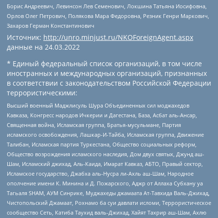
Борис Андреевич, Левинсон Лев Семенович, Локшина Татьяна Иосифовна,
Орлов Олег Петрович, Полякова Мара Федоровна, Резник Генри Маркович,
Захаров Герман Константинович
Источник:
http://unro.minjust.ru/NKOForeignAgent.aspx
данные на
24.03.2022
* Единый федеральный список организаций, в том числе
иностранных и международных организаций, признанных
в соответствии с законодательством Российской Федерации
террористическими:
Высший военный Маджлисуль Шура Объединенных сил моджахедов
Кавказа, Конгресс народов Ичкерии и Дагестана, База, Асбат аль-Ансар,
Священная война, Исламская группа, Братья-мусульмане, Партия
исламского освобождения, Лашкар-И-Тайба, Исламская группа, Движение
Талибан, Исламская партия Туркестана, Общество социальных реформ,
Общество возрождения исламского наследия, Дом двух святых, Джунд аш-
Шам, Исламский джихад, Аль-Каида, Имарат Кавказ, АБТО, Правый сектор,
Исламское государство, Джабха аль-Нусра ли-Ахль аш-Шам, Народное
ополчение имени К. Минина и Д. Пожарского, Аджр от Аллаха Субхану уа
Тагьаля SHAM, АУМ Синрике, Муджахеды джамаата Ат-Тавхида Валь-Джихад,
Чистопольский Джамаат, Рохнамо ба суи давлати исломи, Террористическое
сообщество Сеть, Катиба Таухид валь-Джихад, Хайят Тахрир аш-Шам, Ахлю