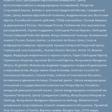
Комитет-2024, Центрально-Европейский университет, Центр
восточноевропейских и международных исследований, Общество
Сторожевой башни, Библии и трактатов Свидетелей Иеговы, Гражданский
Совет, Центр анализа европейской политики, Академическая сеть Восточная
Европа, Российский комитет действия, РЭНД корпорейшн, Русская Америка
за демократию в России, Настоящая Россия, Глобальная сеть журналистов-
расследователей, Служба поддержки, Свободная Россия Берлин, Свободная
Россия Северный Рейн-Вестфалия, Фонд глобальной помощи, Антивоенный
комитет России, Russie-Libertes, La Asocicion de Rusos Libres, Союз за
возвращение Северных территорий, Крымскотатарский Ресурсный Центр,
Глобальный союз IndustriALL, Russian Election Monitor, Article 19, Мнение
медиа, Федерация анархического черного креста, Радио Свободная Европа,
Германское общество изучения Восточной Европы, Фонд имени Фридриха
Эберта, XZ gGmbH, Мобильная академия поддержки гендерной демократии
и миротворчества, Форум имени Льва Копелева, American Councils for
International Education, Cultural Vistas, Institute of International Education,
Антивоенное движение Антальи, Открытый диалог, Школа международных
отношений и государственной политики им Питера Мунка, Российско-
канадский демократический альянс, Школа международных отношений им
Нормана Патерсона, Центр Гражданских Свобод, Фонд Бориса Немцова за
Свободу, Фонд имени Фридриха Науманна за свободу, Феминистское
антивоенное сопротивление, Комитет независимости Ингушетии, Прометей,
Stop Occupation of Karelia, Вернись живым, Фридом Хаус, СОТА медиа,