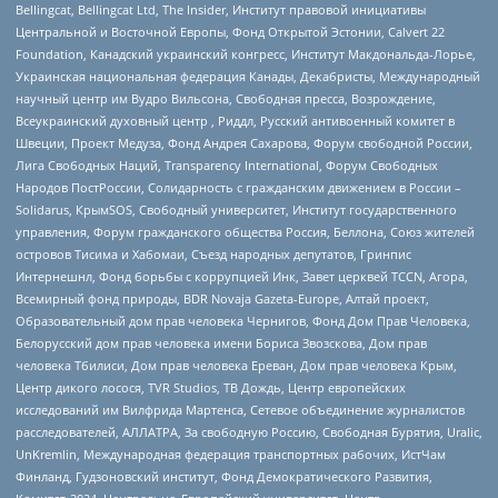
Bellingcat, Bellingcat Ltd, The Insider, Институт правовой инициативы
Центральной и Восточной Европы, Фонд Открытой Эстонии, Calvert 22
Foundation, Канадский украинский конгресс, Институт Макдональда-Лорье,
Украинская национальная федерация Канады, Декабристы, Международный
научный центр им Вудро Вильсона, Свободная пресса, Возрождение,
Всеукраинский духовный центр , Риддл, Русский антивоенный комитет в
Швеции, Проект Медуза, Фонд Андрея Сахарова, Форум свободной России,
Лига Свободных Наций, Transparеncy International, Форум Свободных
Народов ПостРоссии, Солидарность с гражданским движением в России –
Solidarus, КрымSOS, Свободный университет, Институт государственного
управления, Форум гражданского общества Россия, Беллона, Союз жителей
островов Тисима и Хабомаи, Съезд народных депутатов, Гринпис
Интернешнл, Фонд борьбы с коррупцией Инк, Завет церквей TCCN, Агора,
Всемирный фонд природы, BDR Novaja Gazeta-Europe, Алтай проект,
Образовательный дом прав человека Чернигов, Фонд Дом Прав Человека,
Белорусский дом прав человека имени Бориса Звозскова, Дом прав
человека Тбилиси, Дом прав человека Ереван, Дом прав человека Крым,
Центр дикого лосося, TVR Studios, ТВ Дождь, Центр европейских
исследований им Вилфрида Мартенса, Сетевое объединение журналистов
расследователей, АЛЛАТРА, За свободную Россию, Свободная Бурятия, Uralic,
UnKremlin, Международная федерация транспортных рабочих, ИстЧам
Финланд, Гудзоновский институт, Фонд Демократического Развития,