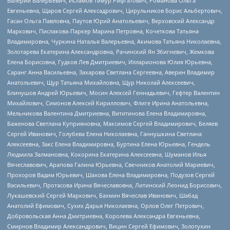
Валерий Валерьевич, Исламов Тимур Рифгатович, Романова Ольга
Евгеньевна, Щаров Сергей Алексадрович, Цирульников Борис Альбертович,
Гасан Ольга Павловна, Паутов Юрий Анатольевич, Верховский Александр
Маркович, Пислакова-Паркер Марина Петровна, Кочеткова Татьяна
Владимировна, Чуркина Наталья Валерьевна, Акимова Татьяна Николаевна,
Золотарева Екатерина Александровна, Рачинский Ян Збигневич, Жемкова
Елена Борисовна, Гудков Лев Дмитриевич, Илларионова Юлия Юрьевна,
Саранг Анна Васильевна, Захарова Светлана Сергеевна, Аверин Владимир
Анатольевич, Щур Татьяна Михайловна, Щур Николай Алексеевич,
Блинушов Андрей Юрьевич, Мосин Алексей Геннадьевич, Гефтер Валентин
Михайлович, Симонов Алексей Кириллович, Флиге Ирина Анатольевна,
Мельникова Валентина Дмитриевна, Вититинова Елена Владимировна,
Баженова Светлана Куприяновна, Максимов Сергей Владимирович, Беляев
Сергей Иванович, Голубева Елена Николаевна, Ганнушкина Светлана
Алексеевна, Закс Елена Владимировна, Буртина Елена Юрьевна, Гендель
Людмила Залмановна, Кокорина Екатерина Алексеевна, Шуманов Илья
Вячеславович, Арапова Галина Юрьевна, Свечников Анатолий Мариевич,
Прохоров Вадим Юрьевич, Шахова Елена Владимировна, Подузов Сергей
Васильевич, Протасова Ирина Вячеславовна, Литинский Леонид Борисович,
Лукашевский Сергей Маркович, Бахмин Вячеслав Иванович, Шабад
Анатолий Ефимович, Сухих Дарья Николаевна, Орлов Олег Петрович,
Добровольская Анна Дмитриевна, Королева Александра Евгеньевна,
Смирнов Владимир Александрович, Вицин Сергей Ефимович, Золотухин