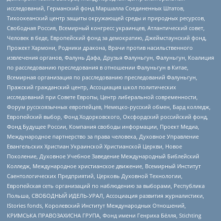
исследований, Германский фонд Маршалла Соединенных Штатов,
Тихоокеанский центр защиты окружающей среды и природных ресурсов,
Свободная Россия, Всемирный конгресс украинцев, Атлантический совет,
Человек в беде, Европейский фонд за демократию, Джеймстаунский фонд,
Прожект Хармони, Родники дракона, Врачи против насильственного
извлечения органов, Фалунь Дафа, Друзья Фалуньгун, Фалуньгун, Коалиция
по расследованию преследования в отношении Фалуньгун в Китае,
Всемирная организация по расследованию преследований Фалуньгун,
Пражский гражданский центр, Ассоциация школ политических
исследований при Совете Европы, Центр либеральной современности,
Форум русскоязычных европейцев, Немецко-русский обмен, Бард колледж,
Европейский выбор, Фонд Ходорковского, Оксфордский российский фонд,
Фонд Будущее России, Компания свободы информации, Проект Медиа,
Международное партнерство за права человека, Духовное Управление
Евангельских Христиан Украинской Христианской Церкви, Новое
Поколение, Духовное Учебное Заведение Международный Библейский
Колледж, Международное христианское движение, Всемирный Институт
Саентологических Предприятий, Церковь Духовной Технологии,
Европейская сеть организаций по наблюдению за выборами, Республика
Польша, СВОБОДНЫЙ ИДЕЛЬ-УРАЛ, Ассоциация развития журналистики,
IStories fonds, Королевский Институт Международных Отношений,
КРИМСЬКА ПРАВОЗАХИСНА ГРУПА, Фонд имени Генриха Бёлля, Stichting