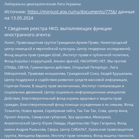
Либерально-демократическая Лига Украины
Источник:
https://minjust.gov.ru/ru/documents/7756/
данные
на
13.05.2024
* Сведения реестра НКО, выполняющих функции
иностранного агента:
Лилит, Правозащитная группа Гражданин.Армия.Право, Нижегородский
центр немецкой и европейской культуры, Центр гендерных исследований,
Фонд защиты прав граждан Штаб, Институт права и публичной политики,
Фонд борьбы с коррупцией, Альянс врачей, НАСИЛИЮ.НЕТ, Мы против
СПИДа, СВЕЧА, Гуманитарное действие, Открытый Петербург, Лига
Избирателей, Правовая инициатива, Гражданский Союз, Хасдей Ерушалаим,
Центр поддержки и содействия развитию средств массовой информации,
Горячая Линия, В защиту прав заключенных, Институт глобализации и
социальных движений, Центр социально-информационных инициатив
Действие, Благотворительный фонд охраны здоровья и защиты прав
граждан, Благотворительный фонд помощи осужденным и их семьям, Фонд
Тольятти, Новое время, Серебряная тайга, Так-Так-Так, Сова, центр Анна,
Проект Апрель, Самарская губерния, Эра здоровья, Мемориал,
Аналитический Центр Юрия Левады, Издательство Парк Гагарина, Фонд
имени Андрея Рылькова, Сфера, Центр СИБАЛЬТ, Уральская правозащитная
группа, Женщины Евразии, Институт прав человека, Фонд защиты гласности,