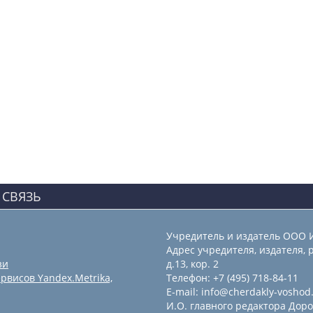
 СВЯЗЬ
Учредитель и издатель ООО 
Адрес учредителя, издателя, р
зи
д.13, кор. 2
рвисов Yandex.Metrika,
Телефон: +7 (495) 718-84-11
E-mail: info@cherdakly-voshod
И.О. главного редактора Доро