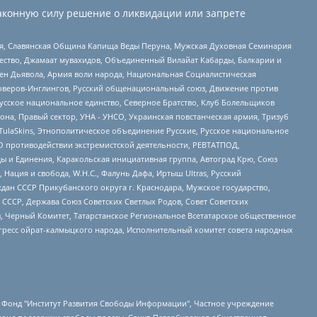
аконную силу решение о ликвидации или запрете
ья, Славянская Община Капища Веды Перуна, Мужская Духовная Семинария
щество, Джамаат мувахидов, Объединенный Вилайат Кабарды, Балкарии и
ден Дьявола, Армия воли народа, Национальная Социалистическая
роверов-Инглингов, Русский общенациональный союз, Движение против
усское национальное единство, Северное Братство, Клуб Болельщиков
а, Правый сектор, УНА - УНСО, Украинская повстанческая армия, Тризуб
 TulaSkins, Этнополитическое объединение Русские, Русское национальное
О противодействии экстремистской деятельности, РЕВТАТПОД,
ы и Единения, Каракольская инициативная группа, Автоград Крю, Союз
 Нация и свобода, W.H.С., Фалунь Дафа, Иртыш Ultras, Русский
ан СССР Прикубанского округа г. Краснодара, Мужское государство,
СССР, Держава Союз Советских Светлых Родов, Совет Советских
в, Черный Комитет, Татарстанское Региональное Всетатарское общественное
гресс ойрат-калмыцкого народа, Исполнительный комитет совета народных
евосточное общественное движение "Маяк", Санкт-Петербургская ЛГБТ-инициативная группа "Выход", Инициативная группа ЛГБТ+ "Реверс", Алексеев Андрей Викторович, Бекбулатова Таисия Львовна, Беляев Иван Михайлович, Владыкина Елена Сергеевна, Гельман Марат Александрович, Никульшина Вероника Юрьевна, Толоконникова Надежда Андреевна, Шендерович Виктор Анатольевич, Общество с ограниченной ответственностью "Данное сообщение", Общество с ограниченной ответственностью Издательский дом "Новая глава", Айнбиндер Александра Александровна, Московский комьюнити-центр для ЛГБТ+инициатив, Благотворительный фонд развития филантропии, Deutsche Welle (Германия, Kurt-Schumacher-Strasse 3, 53113 Bonn), Борзунова Мария Михайловна, Воробьев Виктор Викторович, Голубева Анна Львовна, Константинова Алла Михайловна, Малкова Ирина Владимировна, Мурадов Мурад Абдулгалимович, Осетинская Елизавета Николаевна, Понасенков Евгений Николаевич, Ганапольский Матвей Юрьевич, Киселев Евгений Алексеевич, Борухович Ирина Григорьевна, Дремин Иван Тимофеевич, Дубровский Дмитрий Викторович, Красноярская региональная общественная организация поддержки и развития альтернативных образовательных технологий и межкультурных коммуникаций "ИНТЕРРА", Маяковская Екатерина Алексеевна, Фейгин Марк Захарович, Филимонов Андрей Викторович, Дзугкоева Регина Николаевна, Доброхотов Роман Александрович, Дудь Юрий Александрович, Елкин Сергей Владимирович, Кругликов Кирилл Игоревич, Сабунаева Мария Леонидовна, Семенов Алексей Владимирович, Шаинян Карен Багратович, Шульман Екатерина Михайловна, Асафьев Артур Валерьевич, Вахштайн Виктор Семенович, Венедиктов Алексей Алексеевич, Лушникова Екатерина Евгеньевна, Волков Леонид Михайлович, Невзоров Александр Глебович, Пархоменко Сергей Борисович, Сироткин Ярослав Николаевич, Кара-Мурза Владимир Владимирович, Баранова Наталья Владимировна, Гозман Леонид Яковлевич, Кагарлицкий Борис Юльевич, Климарев Михаил Валерьевич, Милов Владимир Станиславович, Автономная некоммерческая организация Краснодарский центр современного искусства "Типография", Моргенштерн Алишер Тагирович, Соболь Любовь Эдуардовна, Общество с ограниченной ответственностью "ЛИЗА НОРМ", Каспаров Гарри Кимович, Ходорковский Михаил Борисович, Общество с ограниченной ответственностью "Апрельские тезисы", Данилович Ирина Брониславовна, Кашин Олег Владимирович, Петров Николай Владимирович, Пивоваров Алексей Владимирович, Соколов Михаил Владимирович, Цветкова Юлия Владимировна, Чичваркин Евгений Александрович, Комитет против пыток/Команда против пыток, Общество с ограниченной ответственностью "Первый научный", Общество с ограниченной ответственностью "Вертолет и ко", Белоцерковская Вероника Борисовна, Кац Максим Евгеньевич, Лазарева Татьяна Юрьевна, Шаведдинов Руслан Табризович, Яшин Илья Валерьевич, Общество с ограниченной ответственностью "Иноагент ААВ", Алешковский Дмитрий Петрович, Альбац Евгения Марковна, Быков Дмитрий Львович, Галямина Юлия Евгеньевна, Лойко Сергей Леонидович, Мартынов Кирилл Константинович, Медведев Сергей Александрович, Крашенинников Федор Геннадиевич, Гордеева Катерина Вл