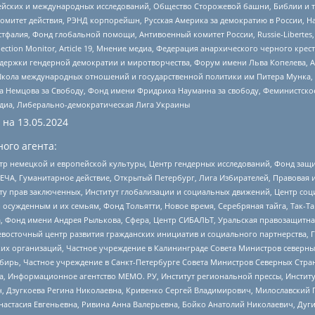
ейских и международных исследований, Общество Сторожевой башни, Библии и тр
омитет действия, РЭНД корпорейшн, Русская Америка за демократию в России, Н
фалия, Фонд глобальной помощи, Антивоенный комитет России, Russie-Libertes, L
lection Monitor, Article 19, Мнение медиа, Федерация анархического черного кр
и гендерной демократии и миротворчества, Форум имени Льва Копелева, American C
г, Школа международных отношений и государственной политики им Питера Мунка
 Немцова за Свободу, Фонд имени Фридриха Науманна за свободу, Феминистско
медиа, Либерально-демократическая Лига Украины
 на
13.05.2024
ого агента:
р немецкой и европейской культуры, Центр гендерных исследований, Фонд защи
ЧА, Гуманитарное действие, Открытый Петербург, Лига Избирателей, Правовая 
иту прав заключенных, Институт глобализации и социальных движений, Центр 
ужденным и их семьям, Фонд Тольятти, Новое время, Серебряная тайга, Так-Так-
, Фонд имени Андрея Рылькова, Сфера, Центр СИБАЛЬТ, Уральская правозащитна
невосточный центр развития гражданских инициатив и социального партнерства, 
 организаций, Частное учреждение в Калининграде Совета Министров северных 
бирь, Частное учреждение в Санкт-Петербурге Совета Министров Северных Стра
а, Информационное агентство МЕМО. РУ, Институт региональной прессы, Инсти
ч, Дзугкоева Регина Николаевна, Кривенко Сергей Владимирович, Милославски
настасия Евгеньевна, Ривина Анна Валерьевна, Бойко Анатолий Николаевич, Дуг