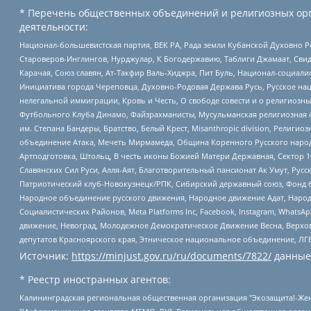
* Перечень общественных объединений и религиозных орг
деятельности:
Национал-большевистская партия, ВЕК РА, Рада земли Кубанской Духовно
Староверов-Инглингов, Нурджулар, К Богодержавию, Таблиги Джамаат, Сви
Карачая, Союз славян, Ат-Такфир Валь-Хиджра, Пит Буль, Национал-социал
Инициатива города Череповца, Духовно-Родовая Держава Русь, Русское н
нелегальной иммиграции, Кровь и Честь, О свободе совести и о религиоз
Футбольного Клуба Динамо, Файзрахманисты, Мусульманская религиозная о
им. Степана Бандеры, Братство, Белый Крест, Misanthropic division, Рели
объединение Атака, Мечеть Мирмамеда, Община Коренного Русского народа
Артподготовка, Штольц, В честь иконы Божией Матери Державная, Сектор 1
Славянских Сил Руси, Алля-Аят, Благотворительный пансионат Ак Умут, Русск
Патриотический клуб-Новокузнецк/РПК, Сибирский державный союз, Фонд б
Народное объединение русского движения, Народное движение Адат, Народ
Социалистических Районов, Meta Platforms Inc, Facebook, Instagram, Wha
движение, Невоград, Молодежное Демократическое Движение Весна, Верхов
депутатов Красноярского края, Этническое национальное объединение, ЛГ
Источник:
https://minjust.gov.ru/ru/documents/7822/
данные
* Реестр иностранных агентов:
Калининградская региональная общественная организация "Экозащита!-Женсовет", Фонд содействия защите прав и свобод граждан "Общественный вердикт", Фонд "Институт Развития Свободы Информации", Частное учреждение "Информационное агентство МЕМО. РУ", Региональная общественная организация "Общественная комиссия по сохранению наследия академика Сахарова", Фонд поддержки свободы прессы, Санкт-Петербургская общественная правозащитная организация "Гражданский контроль", Межрегиональная общественная организация "Информационно-просветительский центр "Мемориал", Региональный Фонд "Центр Защиты Прав Средств Массовой Информации", с 05.12.2023 Фонд "Центр Защиты Прав Средств массовой информации", Региональная общественная благотворительная организация помощи беженцам и мигрантам "Гражданское содействие", Негосударственное образовательное учреждение дополнительного профессионального образования (повышение квалификации) специалистов "АКАДЕМИЯ ПО ПРАВАМ ЧЕЛОВЕКА", Свердловская региональная общественная организация "Сутяжник", Автономная некоммерческая организация "Центр независимых социологических исследований", Союз общественных объединений "Российский исследовательский центр по правам человека", Региональное общественное учреждение научно-информационный центр "МЕМОРИАЛ", Некоммерческая организация "Фонд защиты гласности", Автономная некоммерческая организация "Институт прав человека", Городская общественная организация "Екатеринбургское общество "МЕМОРИАЛ", Городская общественная организация "Рязанское историко-просветительское и правозащитное общество "Мемориал" (Рязанский Мемориал), Челябинский региональный орган общественной самодеятельности – женское общественное объединение "Женщины Евразии", Челябинский региональный орган общественной самодеятельности "Уральская правозащитная группа", Фонд содействия защите здоровья и социальной справедливости имени Андрея Рылькова, Автономная Некоммерческая Организация "Аналитический Центр Юрия Левады", Автономная некоммерческая организация социальной поддержки населения "Проект Апрель", Региональная общественная организация помощи женщинам и детям, находящимся в кризисной ситуации "Информационно-методический центр "Анна", Фонд содействия развитию массовых коммуникаций и правовому просвещению "Так-так-Так", Фонд содействия устойчивому развитию "Серебряная тайга", Свердловский региональный общественный фонд социальных проектов "Новое время", "Idel.Реалии", Кавказ.Реалии, Крым.Реалии, Телеканал Настоящее Время, Татаро-башкирская служба Радио Свобода (Azatliq Radiosi), Радио Свободная Европа/Радио Свобода (PCE/PC), "Сибирь.Реалии", "Фактограф", Благотворительный фонд помощи осужденным и их семьям, Автономная некоммерческая организация "Институт глобализации и социальных движений", Фонд "В защиту прав заключенных", Частное учреждение "Центр поддержки и содействия развитию средств массовой информации", Пензенский региональный общественный благотворительный фонд "Гражданский союз", "Север.Реалии", Некоммерческая организация Фонд "Правовая инициатива", Общество с ограниченной ответственностью "Радио Свободная Европа/Радио Свобода", Чешское информационное агентство "MEDIUM-ORIENT", Красноярская региональная общественная организация "Мы против СПИДа", Камалягин Денис Николаевич, Маркелов Сергей Евгеньевич, Пономарев Лев Александрович, Савицкая Людмила Алексеевна, Автоно