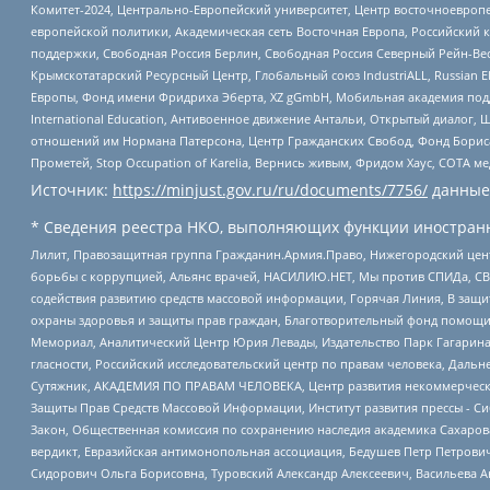
Комитет-2024, Центрально-Европейский университет, Центр восточноевроп
европейской политики, Академическая сеть Восточная Европа, Российский к
поддержки, Свободная Россия Берлин, Свободная Россия Северный Рейн-Вест
Крымскотатарский Ресурсный Центр, Глобальный союз IndustriALL, Russian E
Европы, Фонд имени Фридриха Эберта, XZ gGmbH, Мобильная академия поддержк
International Education, Антивоенное движение Антальи, Открытый диало
отношений им Нормана Патерсона, Центр Гражданских Свобод, Фонд Бориса
Прометей, Stop Occupation of Karelia, Вернись живым, Фридом Хаус, СОТА 
Источник:
https://minjust.gov.ru/ru/documents/7756/
данные
* Сведения реестра НКО, выполняющих функции иностранн
Лилит, Правозащитная группа Гражданин.Армия.Право, Нижегородский цент
борьбы с коррупцией, Альянс врачей, НАСИЛИЮ.НЕТ, Мы против СПИДа, СВЕ
содействия развитию средств массовой информации, Горячая Линия, В защ
охраны здоровья и защиты прав граждан, Благотворительный фонд помощи ос
Мемориал, Аналитический Центр Юрия Левады, Издательство Парк Гагарина
гласности, Российский исследовательский центр по правам человека, Даль
Сутяжник, АКАДЕМИЯ ПО ПРАВАМ ЧЕЛОВЕКА, Центр развития некоммерческих
Защиты Прав Средств Массовой Информации, Институт развития прессы - Си
Закон, Общественная комиссия по сохранению наследия академика Сахаров
вердикт, Евразийская антимонопольная ассоциация, Бедушев Петр Петрови
Сидорович Ольга Борисовна, Туровский Александр Алексеевич, Васильева А