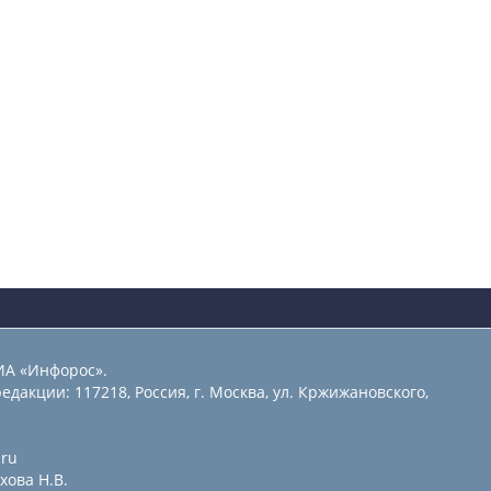
ИА «Инфорос».
едакции: 117218, Россия, г. Москва, ул. Кржижановского,
.ru
хова Н.В.