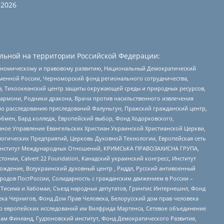
2026
льной на территории Российской Федерации:
кономическому и правовому развитию, Национальный Демократический
менной России, Черноморский фонд регионального сотрудничества,
, Тихоокеанский центр защиты окружающей среды и природных ресурсов,
 Хармони, Родники дракона, Врачи против насильственного извлечения
по расследованию преследований Фалуньгун, Пражский гражданский центр,
бмен, Бард колледж, Европейский выбор, Фонд Ходорковского,
ное Управление Евангельских Христиан Украинской Христианской Церкви,
огических Предприятий, Церковь Духовной Технологии, Европейская сеть
ий Институт Международных Отношений, КРИМСЬКА ПРАВОЗАХИСНА ГРУПА,
стонии, Calvert 22 Foundation, Канадский украинский конгресс, Институт
ждение, Всеукраинский духовный центр , Риддл, Русский антивоенный
ародов ПостРоссии, Солидарность с гражданским движением в России –
в Тисима и Хабомаи, Съезд народных депутатов, Гринпис Интернешнл, Фонд
ека Чернигов, Фонд Дом Прав Человека, Белорусский дом прав человека
нтр европейских исследований им Вилфрида Мартенса, Сетевое объединение
Чам Финланд, Гудзоновский институт, Фонд Демократического Развития,