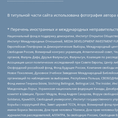
В титульной части сайта использована фотография автора с
* Перечень иностранных и международных неправительств
Национальный фонд в поддержку демократии, Институт Открытое Общество
Институт Международных Отношений, MEDIA DEVELOPMENT INVESTMENT FUND,
Европейская Платформа за Демократические Выборы, Международный цент
Свободная Россия, Всемирный конгресс украинцев, Атлантический совет, Ч
органов, Фалунь Дафа, Друзья Фалуньгун, Фалуньгун, Коалиция по рассле
Ассоциация школ политических исследований при Совете Европы, Центр ли
Оксфордский российский фонд, Фонд Будущее России, Компания свободы ин
Новое Поколение, Духовное Учебное Заведение Международный Библейский
организаций по наблюдению за выборами, Республика Польша, СВОБОДНЫЙ
Фонд имени Генриха Бёлля, Stichting Bellingcat, Bellingcat Ltd, The Inside
Макдональда-Лорье, Украинская национальная федерация Канады, Декабрис
комитет в Швеции, Проект Медуза, Фонд Андрея Сахарова, Форум свободной 
Solidarus, КрымSOS, Свободный университет, Институт государственного у
борьбы с коррупцией Инк, Завет церквей TCCN, Агора, Всемирный фонд при
имени Бориса Звозскова, Дом прав человека Тбилиси, Дом прав человека Ер
журналистов расследователей, АЛЛАТРА, За свободную Россию, Свободная Б