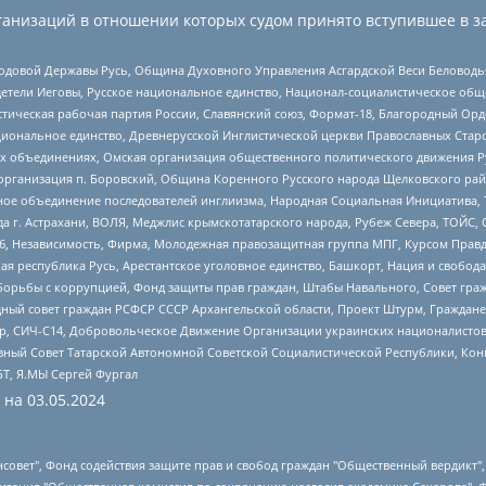
анизаций в отношении которых судом принято вступившее в з
 Родовой Державы Русь, Община Духовного Управления Асгардской Веси Беловод
детели Иеговы, Русское национальное единство, Национал-социалистическое об
истическая рабочая партия России, Славянский союз, Формат-18, Благородный Ор
ациональное единство, Древнерусской Инглистической церкви Православных Ста
ных объединениях, Омская организация общественного политического движения Р
рганизация п. Боровский, Община Коренного Русского народа Щелковского район
гиозное объединение последователей инглиизма, Народная Социальная Инициатива,
 г. Астрахани, ВОЛЯ, Меджлис крымскотатарского народа, Рубеж Севера, ТОЙС, 
6, Независимость, Фирма, Молодежная правозащитная группа МПГ, Курсом Правд
ая республика Русь, Арестантское уголовное единство, Башкорт, Нация и свобода,
орьбы с коррупцией, Фонд защиты прав граждан, Штабы Навального, Совет гражд
ный совет граждан РСФСР СССР Архангельской области, Проект Штурм, Граждане 
tsApp, СИЧ-С14, Добровольческое Движение Организации украинских националисто
ный Совет Татарской Автономной Советской Социалистической Республики, Кон
БТ, Я.МЫ Сергей Фургал
 на
03.05.2024
мная некоммерческая организация "Центр по работе с проблемой насилия "НАСИЛИЮ.НЕТ", Межрегиональный профессиональный союз работников здравоохранения "Альянс врачей", Юридическое лицо, зарегистрированное в Латвийской Республике, SIA "Medusa Project" (регистрационный номер 40103797863, дата регистрации 10.06.2014), Некоммерческая организация "Фонд по борьбе с коррупцией", Автономная некоммерческая организация "Институт права и публичной политики", Баданин Роман Сергеевич, Гликин Максим Александрович, Железнова Мария Михайловна, Лукьянова Юлия Сергеевна, Маетная Елизавета Витальевна, Маняхин Петр Борисович, Чуракова Ольга Владимировна, Ярош Юлия Петровна, Юридическое лицо "The Insider SIA", зарегистрированное в Риге, Латвийская Республика (дата регистрации 26.06.2015), являющееся администратором доменного имени интернет-издания "The Insider SIA", https://theins.ru, Постернак Алексей Евгеньевич, Рубин Михаил Аркадьевич, Анин Роман Александрович, Юридическое лицо Istories fonds, зарегистрированное в Латвийской Республике (регистрационный номер 50008295751, дата регистрации 24.02.2020), Великовский Дмитрий Александрович, Долинина Ирина Николаевна, Мароховская Алеся Алексеевна, Шлейнов Роман Юрьевич, Шмагун Олеся Валентиновна, Общество с ограниченной ответственностью "Альтаир 2021", Общество с ограниченной ответственностью "Вега 2021", Общество с ограниченной ответственностью "Главный редактор 2021", Общество с ограниченной ответственностью "Ромашки монолит", Важенков Артем Валерьевич, Ивановская областная общественная организация "Центр гендерных исследований", Гурман Юрий Альбертович, Медиапроект "ОВД-Инфо", Егоров Владимир Владимирович, Жилинский Владимир Александрович, Общество с ограниченной ответственностью "ЗП", Иванова София Юрьевна, Карезина Инна Павловна, Кильтау Екатерина Викторовна, Петров Алексей Викторович, Пискунов Сергей Евгеньевич, Смирнов Сергей Сергеевич, Тихонов Михаил Сергеевич, Общество с ограниченной ответственностью "ЖУРНАЛИСТ-ИНОСТРАННЫЙ АГЕНТ", Арапова Галина Юрьевна, Вольтская Татьяна Анатольевна, Американская компания "Mason G.E.S. Anonymous Foundation" (США), являющаяся владельцем интернет-издания https://mnews.world/, Компания "Stichting Bellingcat", зарегистрированная в Нидерландах (дата регистрации 11.07.2018), Захаров Андрей Вячеславович, Клепиковская Екатерина Дмитриевна, Общество с ограниченной ответственностью "МЕМО", Перл Роман Александрович, Симонов Евгений Алексеевич, Соловьева Елена Анатольевна, Сотников Даниил Владимирович, Сурначева Елизавета Дмитриевна, Автономная некоммерческая организация по защите прав человека и информированию населения "Якутия – Наше Мнение", Общество с ограниченной ответственностью "Москоу диджитал медиа", с 26.01.2023 Общество с ограниченной ответственностью "Чайка Белые сады", Ветошкина Валерия Валерьевна, Заговора Максим Александрович, Межрегиональное общественное движение "Российская ЛГБТ - сеть", Оленичев Максим Владимирович, Павлов Иван Юрьевич, Скворцова Елена Сергеевна, Общество с ограниченной ответственностью "Как бы инагент", Кочетков Игорь Викторович, Общество с ограниченной ответственностью "Честные выборы", Еланчик Олег Александрович, Общество с ограниченной ответственностью "Нобелевский призыв", Гималова Регина Эмилевна, Григорьев Андрей Валерьевич, Григорьева Алина Александровна, Ассоциация по содействию защите прав призывников, альтернативнослужащих и военнослужащих "Правозащитная группа "Гражданин.Армия.Право", Хисамова Регина Фаритовна, Автономная некоммерческая организация по реализации социально-правовых программ "Лилит", Дальн