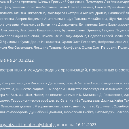
ошель Ирина Ароновна, Шведов Григорий Сергеевич, Пономарев Лев Александро
ч, Цирульников Борис Альбертович, Гасан Ольга Павловна, Паутов Юрий Анато
Акимова Татьяна Николаевна, Золотарева Екатерина Александровна, Рачинский Я
Сергеевна, Аверин Владимир Анатольевич, Щур Татьяна Михайловна, Щур Никола
Анатольевна, Мельникова Валентина Дмитриевна, Вититинова Елена Владимировн
 Алексеевна, Закс Елена Владимировна, Буртина Елена Юрьевна, Гендель Людмил
рохоров Вадим Юрьевич, Шахова Елена Владимировна, Подузов Сергей Васильеви
й Ефимович, Сухих Дарья Николаевна, Орлов Олег Петрович, Добровольская Анн
нсон Лев Семенович, Локшина Татьяна Иосифовна, Орлов Олег Петрович, Поляк
ые на
24.03.2022
ностранных и международных организаций, признанных в соотв
нгресс народов Ичкерии и Дагестана, База, Асбат аль-Ансар, Священная война,
уркестана, Общество социальных реформ, Общество возрождения исламского насл
Нусра ли-Ахль аш-Шам, Народное ополчение имени К. Минина и Д. Пожарского, Ад
сломи, Террористическое сообщество Сеть, Катиба Таухид валь-Джихад, Хайят Тах
, Хатлонский джамаат, Мусульманская религиозная группа п. Кушкуль г. Оренбу
ная самооборона, Дуббайский джамаат, московская ячейка, Батал-Хаджи Белхор
organizacii-i-materialy.html
данные на
16.11.2023