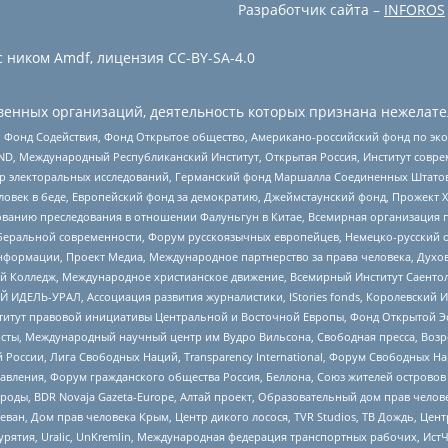
Разработчик сайта –
INFOROS
 ником Amdf, лицензия CC-BY-SA-4.0
енных организаций, деятельность которых признана нежелате
 Фонд Содействия, Фонд Открытое общество, Американо-российский фонд по э
 Международный Республиканский Институт, Открытая Россия, Институт совре
р электоральных исследований, Германский фонд Маршалла Соединенных Штатов
еловек в беде, Европейский фонд за демократию, Джеймстаунский фонд, Прожект
дованию преследования в отношении Фалуньгун в Китае, Всемирная организация 
беральной современности, Форум русскоязычных европейцев, Немецко-русский о
формации, Проект Медиа, Международное партнерство за права человека, Духов
 Колледж, Международное христианское движение, Всемирный Институт Саентол
 ИДЕЛЬ-УРАЛ, Ассоциация развития журналистики, IStories fonds, Королевск
r, Институт правовой инициативы Центральной и Восточной Европы, Фонд Открытой Э
ты, Международный научный центр им Вудро Вильсона, Свободная пресса, Возро
России, Лига Свободных Наций, Transparеncy International, Форум Свободных Н
правления, Форум гражданского общества Россия, Беллона, Союз жителей острово
роды, BDR Novaja Gazeta-Europe, Алтай проект, Образовательный дом прав челов
еван, Дом прав человека Крым, Центр дикого лосося, TVR Studios, ТВ Дождь, Це
урятия, Uralic, UnKremlin, Международная федерация транспортных рабочих, Ист