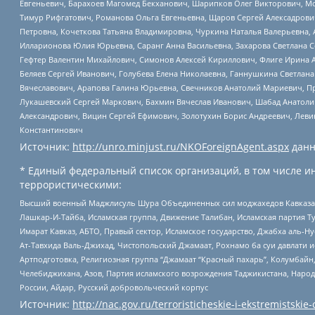
Евгеньевич, Барахоев Магомед Бекханович, Шарипков Олег Викторович, М
Тимур Рифгатович, Романова Ольга Евгеньевна, Щаров Сергей Алексадрови
Петровна, Кочеткова Татьяна Владимировна, Чуркина Наталья Валерьевна, 
Илларионова Юлия Юрьевна, Саранг Анна Васильевна, Захарова Светлана 
Гефтер Валентин Михайлович, Симонов Алексей Кириллович, Флиге Ирина 
Беляев Сергей Иванович, Голубева Елена Николаевна, Ганнушкина Светлана
Вячеславович, Арапова Галина Юрьевна, Свечников Анатолий Мариевич, П
Лукашевский Сергей Маркович, Бахмин Вячеслав Иванович, Шабад Анатоли
Александрович, Вицин Сергей Ефимович, Золотухин Борис Андреевич, Леви
Константинович
Источник:
http://unro.minjust.ru/NKOForeignAgent.aspx
данн
* Единый федеральный список организаций, в том числе и
террористическими:
Высший военный Маджлисуль Шура Объединенных сил моджахедов Кавказа, Ко
Лашкар-И-Тайба, Исламская группа, Движение Талибан, Исламская партия Т
Имарат Кавказ, АБТО, Правый сектор, Исламское государство, Джабха аль-
Ат-Тавхида Валь-Джихад, Чистопольский Джамаат, Рохнамо ба суи давлати и
Артподготовка, Религиозная группа “Джамаат “Красный пахарь”, Колумбайн
Челебиджихана, Азов, Партия исламского возрождения Таджикистана, Народ
России, Айдар, Русский добровольческий корпус
Источник:
http://nac.gov.ru/terroristicheskie-i-ekstremistskie-