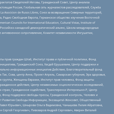
актатов Свидетелей Иеговы, Гражданский Совет, Центр анализа
астоящая Россия, Глобальная сеть журналистов-расследователей, Служба
a Asocicion de Rusos Libres, Союз за возвращение Северных территорий,
еста, Радио Свободная Европа, Германское общество изучения Восточной
ouncils for International Education, Cultural Vistas, Institute of
, Российско-канадский демократический альянс, Школа международных
е антивоенное сопротивление, Комитет независимости Ингушетии,
ты прав граждан Штаб, Институт права и публичной политики, Фонд
инициатива, Гражданский Союз, Хасдей Ерушалаим, Центр поддержки и
социально-информационных инициатив Действие, Благотворительный фонд
Так, Сова, центр Анна, Проект Апрель, Самарская губерния, Эра здоровья,
я группа, Женщины Евразии, Институт прав человека, Фонд защиты
Гражданское действие, Центр независимых социологических исследований,
стран, Гражданское содействие, Трансперенси Интернешнл-Р, Центр
н, Фонд поддержки свободы прессы, Гражданский контроль, Человек и
тут Развития Свободы Информации, Экозащита!-Женсовет, Общественный
й Павел Юрьевич, Шнырова Ольга Вадимовна, Чанышева Лилия Айратовна,
ин Сергей Георгиевич, Пивоваров Андрей Сергеевич, Аверин Виталий