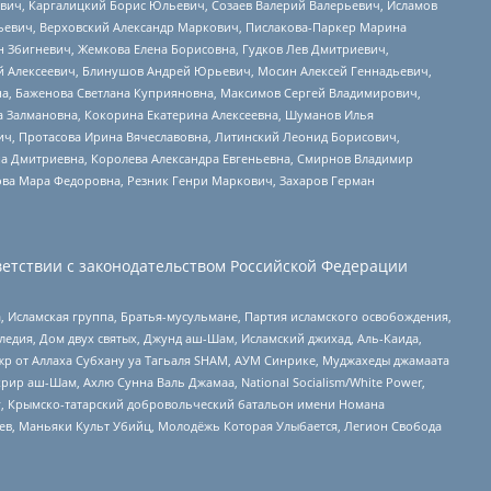
вич, Каргалицкий Борис Юльевич, Созаев Валерий Валерьевич, Исламов
льевич, Верховский Александр Маркович, Пислакова-Паркер Марина
н Збигневич, Жемкова Елена Борисовна, Гудков Лев Дмитриевич,
й Алексеевич, Блинушов Андрей Юрьевич, Мосин Алексей Геннадьевич,
а, Баженова Светлана Куприяновна, Максимов Сергей Владимирович,
а Залмановна, Кокорина Екатерина Алексеевна, Шуманов Илья
ч, Протасова Ирина Вячеславовна, Литинский Леонид Борисович,
а Дмитриевна, Королева Александра Евгеньевна, Смирнов Владимир
ова Мара Федоровна, Резник Генри Маркович, Захаров Герман
етствии с законодательством Российской Федерации
 Исламская группа, Братья-мусульмане, Партия исламского освобождения,
едия, Дом двух святых, Джунд аш-Шам, Исламский джихад, Аль-Каида,
жр от Аллаха Субхану уа Тагьаля SHAM, АУМ Синрике, Муджахеды джамаата
рир аш-Шам, Ахлю Сунна Валь Джамаа, National Socialism/White Power,
рг, Крымско-татарский добровольческий батальон имени Номана
оев, Маньяки Культ Убийц, Молодёжь Которая Улыбается, Легион Свобода