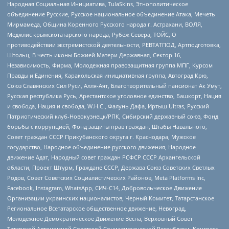
Народная Социальная Инициатива, TulaSkins, Этнополитическое
объединение Русские, Русское национальное объединение Атака, Мечеть
Мирмамеда, Община Коренного Русского народа г. Астрахани, ВОЛЯ,
Меджлис крымскотатарского народа, Рубеж Севера, ТОЙС, О
противодействии экстремистской деятельности, РЕВТАТПОД, Артподготовка,
Штольц, В честь иконы Божией Матери Державная, Сектор 16,
Независимость, Фирма, Молодежная правозащитная группа МПГ, Курсом
Правды и Единения, Каракольская инициативная группа, Автоград Крю,
Союз Славянских Сил Руси, Алля-Аят, Благотворительный пансионат Ак Умут,
Русская республика Русь, Арестантское уголовное единство, Башкорт, Нация
и свобода, Нация и свобода, W.H.С., Фалунь Дафа, Иртыш Ultras, Русский
Патриотический клуб-Новокузнецк/РПК, Сибирский державный союз, Фонд
борьбы с коррупцией, Фонд защиты прав граждан, Штабы Навального,
Совет граждан СССР Прикубанского округа г. Краснодара, Мужское
государство, Народное объединение русского движения, Народное
движение Адат, Народный совет граждан РСФСР СССР Архангельской
области, Проект Штурм, Граждане СССР, Держава Союз Советских Светлых
Родов, Совет Советских Социалистических Районов, Meta Platforms Inc,
Facebook, Instagram, WhatsApp, СИЧ-С14, Добровольческое Движение
Организации украинских националистов, Черный Комитет, Татарстанское
Региональное Всетатарское общественное движение, Невоград,
Молодежное Демократическое Движение Весна, Верховный Совет
Татарской Автономной Советской Социалистической Республики, Конгресс