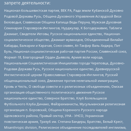
запрете деятельности:
Национал-большевистская партия, ВЕК РА, Рада земли Кубанской Духовно
Родовой Державы Русь, Община Духовного Управления Асгардской Веси
Беловодья, Славянская Община Капища Веды Перуна, Мужская Духовная
Семинария Староверов-Инглингов, Нурджулар, К Богодержавию, Таблиги
Джамаат, Свидетели Иеговы, Русское национальное единство, Национал-
социалистическое общество, Джамаат мувахидов, Объединенный Вилайат
Кабарды, Балкарии и Карачая, Союз славян, Ат-Такфир Валь-Хиджра, Пит
Буль, Национал-социалистическая рабочая партия России, Славянский союз,
Формат-18, Благородный Орден Дьявола, Армия воли народа,
Национальная Социалистическая Инициатива города Череповца, Духовно-
Родовая Держава Русь, Русское национальное единство, Древнерусской
Инглистической церкви Православных Староверов-Инглингов, Русский
общенациональный союз, Движение против нелегальной иммиграции,
Кровь и Честь, О свободе совести и о религиозных объединениях, Омская
организация общественного политического движения Русское
национальное единство, Северное Братство, Клуб Болельщиков
Футбольного Клуба Динамо, Файзрахманисты, Мусульманская религиозная
организация п. Боровский, Община Коренного Русского народа
Щелковского района, Правый сектор, УНА - УНСО, Украинская
повстанческая армия, Тризуб им. Степана Бандеры, Братство, Белый Крест,
Misanthropic division, Религиозное объединение последователей инглиизма,