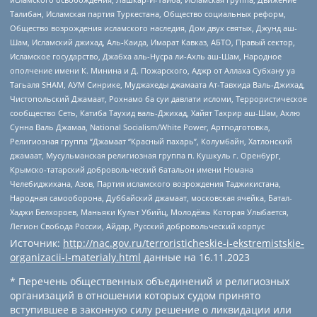
Талибан, Исламская партия Туркестана, Общество социальных реформ,
Общество возрождения исламского наследия, Дом двух святых, Джунд аш-
Шам, Исламский джихад, Аль-Каида, Имарат Кавказ, АБТО, Правый сектор,
Исламское государство, Джабха аль-Нусра ли-Ахль аш-Шам, Народное
ополчение имени К. Минина и Д. Пожарского, Аджр от Аллаха Субхану уа
Тагьаля SHAM, АУМ Синрике, Муджахеды джамаата Ат-Тавхида Валь-Джихад,
Чистопольский Джамаат, Рохнамо ба суи давлати исломи, Террористическое
сообщество Сеть, Катиба Таухид валь-Джихад, Хайят Тахрир аш-Шам, Ахлю
Сунна Валь Джамаа, National Socialism/White Power, Артподготовка,
Религиозная группа “Джамаат “Красный пахарь”, Колумбайн, Хатлонский
джамаат, Мусульманская религиозная группа п. Кушкуль г. Оренбург,
Крымско-татарский добровольческий батальон имени Номана
Челебиджихана, Азов, Партия исламского возрождения Таджикистана,
Народная самооборона, Дуббайский джамаат, московская ячейка, Батал-
Хаджи Белхороев, Маньяки Культ Убийц, Молодёжь Которая Улыбается,
Легион Свобода России, Айдар, Русский добровольческий корпус
Источник:
http://nac.gov.ru/terroristicheskie-i-ekstremistskie-
organizacii-i-materialy.html
данные на
16.11.2023
* Перечень общественных объединений и религиозных
организаций в отношении которых судом принято
вступившее в законную силу решение о ликвидации или