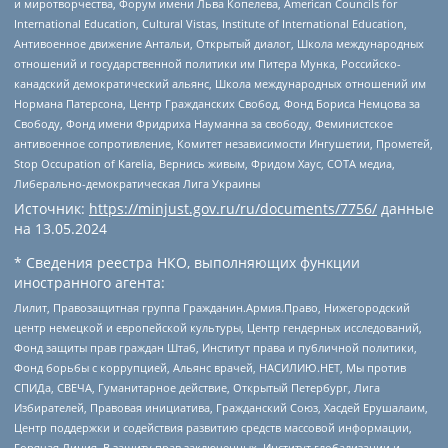
и миротворчества, Форум имени Льва Копелева, American Councils for
International Education, Cultural Vistas, Institute of International Education,
Антивоенное движение Антальи, Открытый диалог, Школа международных
отношений и государственной политики им Питера Мунка, Российско-
канадский демократический альянс, Школа международных отношений им
Нормана Патерсона, Центр Гражданских Свобод, Фонд Бориса Немцова за
Свободу, Фонд имени Фридриха Науманна за свободу, Феминистское
антивоенное сопротивление, Комитет независимости Ингушетии, Прометей,
Stop Occupation of Karelia, Вернись живым, Фридом Хаус, СОТА медиа,
Либерально-демократическая Лига Украины
Источник:
https://minjust.gov.ru/ru/documents/7756/
данные
на
13.05.2024
* Сведения реестра НКО, выполняющих функции
иностранного агента:
Лилит, Правозащитная группа Гражданин.Армия.Право, Нижегородский
центр немецкой и европейской культуры, Центр гендерных исследований,
Фонд защиты прав граждан Штаб, Институт права и публичной политики,
Фонд борьбы с коррупцией, Альянс врачей, НАСИЛИЮ.НЕТ, Мы против
СПИДа, СВЕЧА, Гуманитарное действие, Открытый Петербург, Лига
Избирателей, Правовая инициатива, Гражданский Союз, Хасдей Ерушалаим,
Центр поддержки и содействия развитию средств массовой информации,
Горячая Линия, В защиту прав заключенных, Институт глобализации и