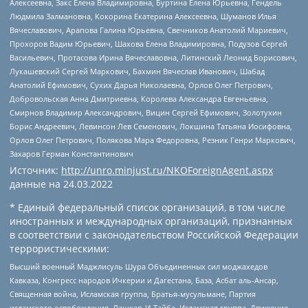
Алексеевна, Закс Елена Владимировна, Буртина Елена Юрьевна, Гендель
Людмила Залмановна, Кокорина Екатерина Алексеевна, Шуманов Илья
Вячеславович, Арапова Галина Юрьевна, Свечников Анатолий Мариевич,
Прохоров Вадим Юрьевич, Шахова Елена Владимировна, Подузов Сергей
Васильевич, Протасова Ирина Вячеславовна, Литинский Леонид Борисович,
Лукашевский Сергей Маркович, Бахмин Вячеслав Иванович, Шабад
Анатолий Ефимович, Сухих Дарья Николаевна, Орлов Олег Петрович,
Добровольская Анна Дмитриевна, Королева Александра Евгеньевна,
Смирнов Владимир Александрович, Вицин Сергей Ефимович, Золотухин
Борис Андреевич, Левинсон Лев Семенович, Локшина Татьяна Иосифовна,
Орлов Олег Петрович, Полякова Мара Федоровна, Резник Генри Маркович,
Захаров Герман Константинович
Источник:
http://unro.minjust.ru/NKOForeignAgent.aspx
данные на
24.03.2022
* Единый федеральный список организаций, в том числе
иностранных и международных организаций, признанных
в соответствии с законодательством Российской Федерации
террористическими:
Высший военный Маджлисуль Шура Объединенных сил моджахедов
Кавказа, Конгресс народов Ичкерии и Дагестана, База, Асбат аль-Ансар,
Священная война, Исламская группа, Братья-мусульмане, Партия
исламского освобождения, Лашкар-И-Тайба, Исламская группа, Движение