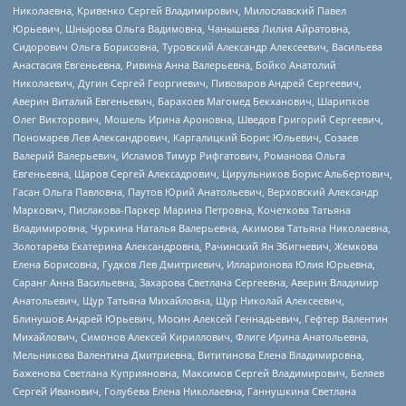
Николаевна, Кривенко Сергей Владимирович, Милославский Павел
Юрьевич, Шнырова Ольга Вадимовна, Чанышева Лилия Айратовна,
Сидорович Ольга Борисовна, Туровский Александр Алексеевич, Васильева
Анастасия Евгеньевна, Ривина Анна Валерьевна, Бойко Анатолий
Николаевич, Дугин Сергей Георгиевич, Пивоваров Андрей Сергеевич,
Аверин Виталий Евгеньевич, Барахоев Магомед Бекханович, Шарипков
Олег Викторович, Мошель Ирина Ароновна, Шведов Григорий Сергеевич,
Пономарев Лев Александрович, Каргалицкий Борис Юльевич, Созаев
Валерий Валерьевич, Исламов Тимур Рифгатович, Романова Ольга
Евгеньевна, Щаров Сергей Алексадрович, Цирульников Борис Альбертович,
Гасан Ольга Павловна, Паутов Юрий Анатольевич, Верховский Александр
Маркович, Пислакова-Паркер Марина Петровна, Кочеткова Татьяна
Владимировна, Чуркина Наталья Валерьевна, Акимова Татьяна Николаевна,
Золотарева Екатерина Александровна, Рачинский Ян Збигневич, Жемкова
Елена Борисовна, Гудков Лев Дмитриевич, Илларионова Юлия Юрьевна,
Саранг Анна Васильевна, Захарова Светлана Сергеевна, Аверин Владимир
Анатольевич, Щур Татьяна Михайловна, Щур Николай Алексеевич,
Блинушов Андрей Юрьевич, Мосин Алексей Геннадьевич, Гефтер Валентин
Михайлович, Симонов Алексей Кириллович, Флиге Ирина Анатольевна,
Мельникова Валентина Дмитриевна, Вититинова Елена Владимировна,
Баженова Светлана Куприяновна, Максимов Сергей Владимирович, Беляев
Сергей Иванович, Голубева Елена Николаевна, Ганнушкина Светлана