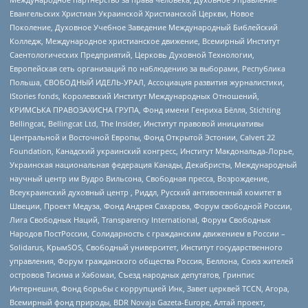
Евангельских Христиан Украинской Христианской Церкви, Новое
Поколение, Духовное Учебное Заведение Международный Библейский
Колледж, Международное христианское движение, Всемирный Институт
Саентологических Предприятий, Церковь Духовной Технологии,
Европейская сеть организаций по наблюдению за выборами, Республика
Польша, СВОБОДНЫЙ ИДЕЛЬ-УРАЛ, Ассоциация развития журналистики,
IStories fonds, Королевский Институт Международных Отношений,
КРИМСЬКА ПРАВОЗАХИСНА ГРУПА, Фонд имени Генриха Бёлля, Stichting
Bellingcat, Bellingcat Ltd, The Insider, Институт правовой инициативы
Центральной и Восточной Европы, Фонд Открытой Эстонии, Calvert 22
Foundation, Канадский украинский конгресс, Институт Макдональда-Лорье,
Украинская национальная федерация Канады, Декабристы, Международный
научный центр им Вудро Вильсона, Свободная пресса, Возрождение,
Всеукраинский духовный центр , Риддл, Русский антивоенный комитет в
Швеции, Проект Медуза, Фонд Андрея Сахарова, Форум свободной России,
Лига Свободных Наций, Transparеncy International, Форум Свободных
Народов ПостРоссии, Солидарность с гражданским движением в России –
Solidarus, КрымSOS, Свободный университет, Институт государственного
управления, Форум гражданского общества Россия, Беллона, Союз жителей
островов Тисима и Хабомаи, Съезд народных депутатов, Гринпис
Интернешнл, Фонд борьбы с коррупцией Инк, Завет церквей TCCN, Агора,
Всемирный фонд природы, BDR Novaja Gazeta-Europe, Алтай проект,