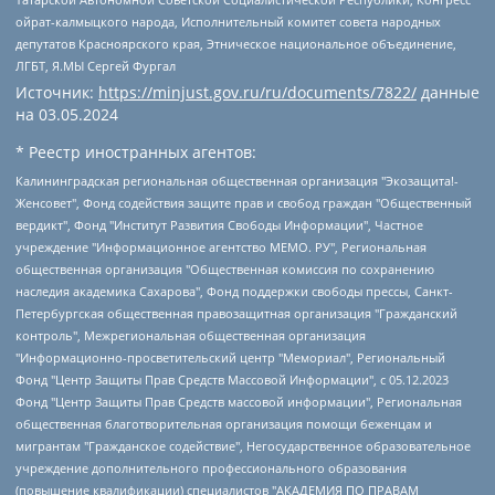
ойрат-калмыцкого народа, Исполнительный комитет совета народных
депутатов Красноярского края, Этническое национальное объединение,
ЛГБТ, Я.МЫ Сергей Фургал
Источник:
https://minjust.gov.ru/ru/documents/7822/
данные
на
03.05.2024
* Реестр иностранных агентов:
Калининградская региональная общественная организация "Экозащита!-Женсовет", Фонд содействия защите прав и свобод граждан "Общественный вердикт", Фонд "Институт Развития Свободы Информации", Частное учреждение "Информационное агентство МЕМО. РУ", Региональная общественная организация "Общественная комиссия по сохранению наследия академика Сахарова", Фонд поддержки свободы прессы, Санкт-Петербургская общественная правозащитная организация "Гражданский контроль", Межрегиональная общественная организация "Информационно-просветительский центр "Мемориал", Региональный Фонд "Центр Защиты Прав Средств Массовой Информации", с 05.12.2023 Фонд "Центр Защиты Прав Средств массовой информации", Региональная общественная благотворительная организация помощи беженцам и мигрантам "Гражданское содействие", Негосударственное образовательное учреждение дополнительного профессионального образования (повышение квалификации) специалистов "АКАДЕМИЯ ПО ПРАВАМ ЧЕЛОВЕКА", Свердловская региональная общественная организация "Сутяжник", Автономная некоммерческая организация "Центр независимых социологических исследований", Союз общественных объединений "Российский исследовательский центр по правам человека", Региональное общественное учреждение научно-информационный центр "МЕМОРИАЛ", Некоммерческая организация "Фонд защиты гласности", Автономная некоммерческая организация "Институт прав человека", Городская общественная организация "Екатеринбургское общество "МЕМОРИАЛ", Городская общественная организация "Рязанское историко-просветительское и правозащитное общество "Мемориал" (Рязанский Мемориал), Челябинский региональный орган общественной самодеятельности – женское общественное объединение "Женщины Евразии", Челябинский региональный орган общественной самодеятельности "Уральская правозащитная группа", Фонд содействия защите здоровья и социальной справедливости имени Андрея Рылькова, Автономная Некоммерческая Организация "Аналитический Центр Юрия Левады", Автономная некоммерческая организация социальной поддержки населения "Проект Апрель", Региональная общественная организация помощи женщинам и детям, находящимся в кризисной ситуации "Информационно-методический центр "Анна", Фонд содействия развитию массовых коммуникаций и правовому просвещению "Так-так-Так", Фонд содействия устойчивому развитию "Серебряная тайга", Свердловский региональный общественный фонд социальных проектов "Новое время", "Idel.Реалии", Кавказ.Реалии, Крым.Реалии, Телеканал Настоящее Время, Татаро-башкирская служба Радио Свобода (Azatliq Radiosi), Радио Свободная Европа/Радио Свобода (PCE/PC), "Сибирь.Реалии", "Фактограф", Благотворительный фонд помощи осужденным и их семьям, Автономная некоммерческая организация "Институт глобализации и социальных движений", Фонд "В защиту прав заключенных", Частное учреждение "Центр поддержки и содействия развитию средств массовой информации", Пензенский региональный общественный благотворительный фонд "Гражданский союз", "Север.Реалии", Некоммерческая организация Фонд "Правовая инициатива", Общество с ограниченной ответственностью "Радио Свободная Европа/Радио Свобода", Чешское информационное агентство "MEDIUM-ORIENT", Красноярская региональная общественная организация "Мы против СПИДа", Камалягин Денис Николаевич, Маркелов Сергей Евгеньевич, Пономарев Лев Александрович, Савицкая Людмила Алексеевна, Автономная некоммерческая организация "Центр по работе с проблемой насилия "НАСИЛИЮ.НЕТ", Межрегиональный профессиональный союз работников здравоохранения "Альянс врачей", Юридическое лицо, зарегистрированное в Латвийской Республике, SIA "Medusa Project" (регистрационный номер 40103797863, дата регистрации 10.06.2014), Некоммерческая организация "Фонд по борьбе с коррупцией", Автономная некоммерческая организация "Институт права и публичной политики", Баданин Роман Сергеевич, Гликин Максим Александрович, Железнова Мария Михайловна, Лукьянова Юлия Сергеевна, Маетная Елизавета Витальевна, Маняхин Петр Борисович, Чуракова Ольга Владимировна, Ярош Юлия Петровна, Юридическое лицо "The Insider SIA", зарегистрированное в Риге, Латвийская Республика (дата регистрации 26.06.2015), являющееся администратором доменного имени интернет-издания "The Insider SIA", https://theins.ru, Постернак Алексей Евгеньевич, Рубин Михаил Аркадьевич, Анин Роман Александрович, Юридическое лицо Istories fonds, зарегистрированное в Латвийской Республике (регистрационный номер 50008295751, дата регистрации 24.02.2020), Великовский Дмитрий Александрович, Долинина Ирина Николаевна, Мароховская Алеся Алексеевна, Шлейнов Роман Юрьевич, Шмагун Олеся Валентиновна, Общество с ограниченной ответственностью "Альтаир 2021", Общество с ограниченной ответственностью "Вега 2021", Общество с ограниченной ответственностью "Главный редактор 2021", Общество с ограниченной ответственностью "Ромашки монолит", Важенков Артем Валерьевич, Ивановская областная общественная организация "Центр гендерных исследований", Гурман Юрий Альбертович, Медиапроект "ОВД-Инфо", Егоров Владимир Владимирович, Жилинский Владимир Александрович, Общество с ограниченной ответственностью "ЗП", Иванова София Юрьевна, Карезина Инна Павловна, Кильтау Екатерина Викторовна, Петров Алексей Викторович, Пискунов Сергей Евгеньевич, Смирнов Сергей Сергеевич, Тихонов Михаил Сергеевич, Общество с ограниченной ответственностью "ЖУРНАЛИСТ-ИНОСТРАННЫЙ АГЕНТ", Арапова Галина Юрьевна, Вольтская Татьяна Анатольевна, Американская компания "Mason G.E.S. Anonymous Foundation" (США), являющаяся владельцем интернет-издания https://mnews.world/, Компания "Stichting Bellingcat", зарегистрированная в Нидерландах (дата регистрации 11.07.2018), Захаров Андрей Вячеславович, Клепиковская Екатерина Дмитриевна, Общество с ограниченной ответственностью "МЕМО", Перл Роман Александрович, Симонов Евгений Алексеевич, Соловьева Елена Анатольевна, Сотников Даниил Владимирович, Сурначева Елизавета Дмитриевна, Автономная некоммерческая организация по защите прав человека и информированию населения "Якутия – Наше Мнение", Общество с ограниченной ответственностью "Москоу диджитал медиа", с 26.01.2023 Общество с ограниченной ответственностью "Чайка Белые сады", Ветошкина Валерия Валерьевна, Заговора Максим Александрович, Межрегиональное общественное движение "Российская ЛГБТ - сеть", Оленичев Максим Владимирович, Павлов Иван Юрьевич, Скворцова Елена Сергеевна, Общество с ограниченной ответственностью "Как бы инагент", Кочетков Игорь Викторович, Общество с ограниченной ответственностью "Честные выборы", Еланчик Олег Александрович, Общество с ограниченной ответственностью "Нобелевский призыв", Гималова Регина Эмилевна, Григорьев Андрей Валерьевич, Григорьева Алина Александровна, Ассоциация по содействию защите прав призывников, альтернативнослужащих и военнослужащих "Правозащитная группа "Гражданин.Армия.Право", Хисамова Регина Фаритовна, Автономная некоммерческая организация по реализации социально-правовых программ "Лилит", Дальневосточное общественное движение "Маяк", Санкт-Петербургская ЛГБТ-инициативная группа "Выход", Инициативная группа ЛГБТ+ "Реверс", Алексеев Андрей Викторович, Бекбулатова Таисия Львовна, Беляев Иван Михайлович, Владыкина Елена Сергеевна, Гельман Марат Александрович, Никульшина Вероника Юрьевна, Толоконникова Надежда Андреевна, Шендерович Виктор Анатольевич, Общество с ограниченной ответственностью "Данное сообщение", Общество с ограниченной ответственностью Издательский дом "Новая глава", Айнбиндер Александра Александровна, Московский комьюнити-центр для ЛГБТ+инициатив, Благотворительный фонд развития филантропии, Deutsche Welle (Германия, Kurt-Schumacher-Strasse 3, 53113 Bonn), Борзунова Мария Михайловна, Воробьев Виктор Викторович, Голубева Анна Львовна, Константинова Алла Михайловна, Малкова Ирина Владимировна, Мурадов Мурад Абдулгалимович, Осетинская Елизавета Николаевна, Понасенков Евгений Николаевич, Ганапольский Матвей Юрьевич, Киселев Евгений Алексеевич, Борухович Ирина Григорьевна, Дремин Иван Тимофеевич, Дубровский Дмитрий Викторович, Красноярская региональная общественная организация поддержки и развития альтернативных образовательных технологий и межкультурных коммуникаций "ИНТЕРРА", Маяковская Екатерина Алексеевна, Фейгин Марк Захарович, Филимонов Андрей Викторович, Дзугкоева Регина Николаевна, Доброхотов Роман Александрович, Дудь Юрий Александрович, Елкин Сергей Владимирович, Кругликов Кирилл Игоревич, Сабунаева Мария Леонидовна, Семенов Алексей Владимирович, Шаинян Карен Багратович, Шульман Екатерина Михайловна, Асафьев Артур Валерьевич, Вахштайн Виктор Семенович, Венедиктов Алексей Алексеевич, Лушникова Екатерина Евгеньевна, Волков Леонид Михайлович, Невзоров Александр Глебович, Пархоменко Сергей Борисович, Сироткин Ярослав Николаевич, Кара-Мурза Владимир Владимирович, Баранова Наталья Владимировна, Гозман Леонид Яковлевич, Кагарлицкий Борис Юльевич, Климарев Михаил Валерьевич, Милов Владимир Станиславович, Автономная некоммерческая организация Краснодарский центр современного искусства "Типография", Моргенштерн Алишер Тагирович, Соболь Любовь Эдуардовна, Общество с ограниченной ответственностью "ЛИЗА НОРМ", Каспаров Гарри Кимович, Ходорковский Михаил Борисович, Общество с ограниченной ответственностью "Апрельские тезисы", Данилович Ирина Брониславовна, Кашин Олег Владимирович, Петров Николай Владимирович, Пивоваров Алексей Владимирович, Соколов Михаил Владимирович, Цветкова Юлия Владимировна, Чичваркин Евгений Александрович, Комитет против пыток/Команда против пыток, Общество с ограниченной ответственностью "Первый научный", Общество с ограниченной ответственностью "Вертолет и ко", Белоцерковская Вероника Борисовна, Кац Максим Евгеньевич, Лазарева Татьяна Юрьевна, Шаведдинов Руслан Табризович, Яшин Илья Валерьевич, Общество с ограниченной ответственностью "Иноагент ААВ", Алешковский Дмитрий Петрович, Альбац Евгения Марковна, Быков Дмитрий Львович, Галямина Юлия Евгеньевна, Лойко Сергей Леонидович, Мартынов Кирилл Константинович, Медведев Сергей Александрович, Крашенинников Федор Геннадиевич, Гордеева Катерина Вл