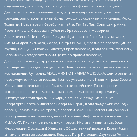
социальных движений, Центр социально-информационных инициатив
Действие, Благотворительный фонд охраны здоровья и защиты прав
граждан, Благотворительный фонд помощи осужденным и их семьям, Фонд
Тольятти, Новое время, Серебряная тайга, Так-Так-Так, Сова, центр Анна,
Проект Апрель, Самарская губерния, Эра здоровья, Мемориал,
Аналитический Центр Юрия Левады, Издательство Парк Гагарина, Фонд
имени Андрея Рылькова, Сфера, Центр СИБАЛЬТ, Уральская правозащитная
группа, Женщины Евразии, Институт прав человека, Фонд защиты гласности,
Российский исследовательский центр по правам человека,
Дальневосточный центр развития гражданских инициатив и социального
партнерства, Гражданское действие, Центр независимых социологических
исследований, Сутяжник, АКАДЕМИЯ ПО ПРАВАМ ЧЕЛОВЕКА, Центр развития
некоммерческих организаций, Частное учреждение в Калининграде Совета
Министров северных стран, Гражданское содействие, Трансперенси
Интернешнл-Р, Центр Защиты Прав Средств Массовой Информации,
Институт развития прессы - Сибирь, Частное учреждение в Санкт-
Петербурге Совета Министров Северных Стран, Фонд поддержки свободы
прессы, Гражданский контроль, Человек и Закон, Общественная комиссия
по сохранению наследия академика Сахарова, Информационное агентство
МЕМО. РУ, Институт региональной прессы, Институт Развития Свободы
Информации, Экозащита!-Женсовет, Общественный вердикт, Евразийская
антимонопольная ассоциация, Бедушев Петр Петрович, Дзугкоева Регина