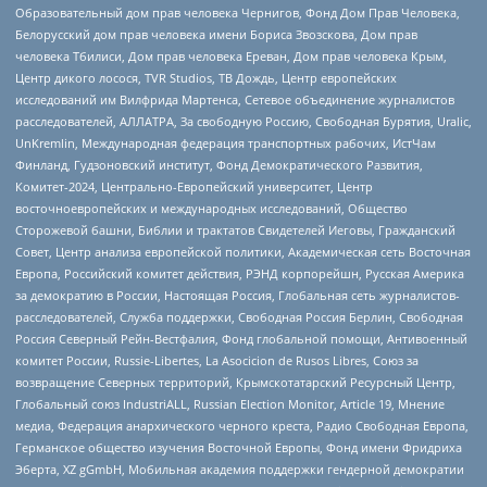
Образовательный дом прав человека Чернигов, Фонд Дом Прав Человека,
Белорусский дом прав человека имени Бориса Звозскова, Дом прав
человека Тбилиси, Дом прав человека Ереван, Дом прав человека Крым,
Центр дикого лосося, TVR Studios, ТВ Дождь, Центр европейских
исследований им Вилфрида Мартенса, Сетевое объединение журналистов
расследователей, АЛЛАТРА, За свободную Россию, Свободная Бурятия, Uralic,
UnKremlin, Международная федерация транспортных рабочих, ИстЧам
Финланд, Гудзоновский институт, Фонд Демократического Развития,
Комитет-2024, Центрально-Европейский университет, Центр
восточноевропейских и международных исследований, Общество
Сторожевой башни, Библии и трактатов Свидетелей Иеговы, Гражданский
Совет, Центр анализа европейской политики, Академическая сеть Восточная
Европа, Российский комитет действия, РЭНД корпорейшн, Русская Америка
за демократию в России, Настоящая Россия, Глобальная сеть журналистов-
расследователей, Служба поддержки, Свободная Россия Берлин, Свободная
Россия Северный Рейн-Вестфалия, Фонд глобальной помощи, Антивоенный
комитет России, Russie-Libertes, La Asocicion de Rusos Libres, Союз за
возвращение Северных территорий, Крымскотатарский Ресурсный Центр,
Глобальный союз IndustriALL, Russian Election Monitor, Article 19, Мнение
медиа, Федерация анархического черного креста, Радио Свободная Европа,
Германское общество изучения Восточной Европы, Фонд имени Фридриха
Эберта, XZ gGmbH, Мобильная академия поддержки гендерной демократии