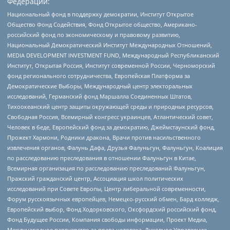
Федерации:
Национальный фонд в поддержку демократии, Институт Открытое
Общество Фонд Содействия, Фонд Открытое общество, Американо-
российский фонд по экономическому и правовому развитию,
Национальный Демократический Институт Международных Отношений,
MEDIA DEVELOPMENT INVESTMENT FUND, Международный Республиканский
Институт, Открытая Россия, Институт современной России, Черноморский
фонд регионального сотрудничества, Европейская Платформа за
Демократические Выборы, Международный центр электоральных
исследований, Германский фонд Маршалла Соединенных Штатов,
Тихоокеанский центр защиты окружающей среды и природных ресурсов,
Свободная Россия, Всемирный конгресс украинцев, Атлантический совет,
Человек в беде, Европейский фонд за демократию, Джеймстаунский фонд,
Прожект Хармони, Родники дракона, Врачи против насильственного
извлечения органов, Фалунь Дафа, Друзья Фалуньгун, Фалуньгун, Коалиция
по расследованию преследования в отношении Фалуньгун в Китае,
Всемирная организация по расследованию преследований Фалуньгун,
Пражский гражданский центр, Ассоциация школ политических
исследований при Совете Европы, Центр либеральной современности,
Форум русскоязычных европейцев, Немецко-русский обмен, Бард колледж,
Европейский выбор, Фонд Ходорковского, Оксфордский российский фонд,
Фонд Будущее России, Компания свободы информации, Проект Медиа,
Международное партнерство за права человека, Духовное Управление